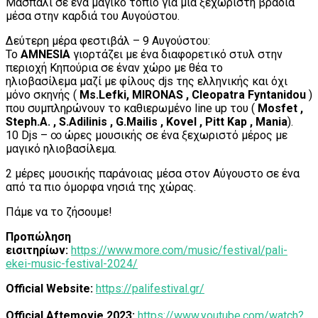
Μασπάλι σε ένα μαγικό τοπίο για μια ξεχωριστή βραδιά
μέσα στην καρδιά του Αυγούστου.
Δεύτερη μέρα φεστιβάλ – 9 Αυγούστου:
Το
AMNESIA
γιορτάζει με ένα διαφορετικό στυλ στην
περιοχή Κηπούρια σε έναν χώρο με θέα το
ηλιοβασίλεμα μαζί με φίλους djs της ελληνικής και όχι
μόνο σκηνής (
Ms.Lefki, MIRONAS , Cleopatra Fyntanidou
)
που συμπληρώνουν το καθιερωμένο line up του (
Mosfet ,
Steph.A. , S.Adilinis , G.Mailis , Kovel , Pitt Kap , Mania
).
10 Djs – ∞ ώρες μουσικής σε ένα ξεχωριστό μέρος με
μαγικό ηλιοβασίλεμα.
2 μέρες μουσικής παράνοιας μέσα στον Αύγουστο σε ένα
από τα πιο όμορφα νησιά της χώρας.
Πάμε να το ζήσουμε!
Προπώληση
εισιτηρίων:
https://www.more.com/music/festival/pali-
ekei-music-festival-2024/
Official Website:
https://palifestival.gr/
Official Aftemovie 2023:
https://www.youtube.com/watch?