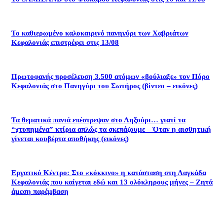
Το καθιερωμένο καλοκαιρινό πανηγύρι των Χαβριάτων
Κεφαλονιάς επιστρέφει στις 13/08
Πρωτοφανής προσέλευση 3.500 ατόμων «βούλιαξε» τον Πόρο
Κεφαλονιάς στο Πανηγύρι του Σωτήρος (βίντεο – εικόνες)
Τα θεματικά πανιά επέστρεψαν στο Ληξούρι… γιατί τα
“χτυπημένα” κτίρια απλώς τα σκεπάζουμε – Όταν η αισθητική
γίνεται κουβέρτα αποθήκης (εικόνες)
Εργατικό Κέντρο: Στο «κόκκινο» η κατάσταση στη Λαγκάδα
Κεφαλονιάς που καίγεται εδώ και 13 ολόκληρους μήνες – Ζητά
άμεση παρέμβαση