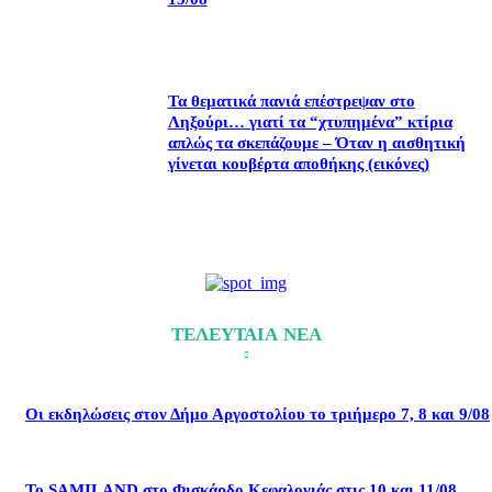
Τα θεματικά πανιά επέστρεψαν στο
Ληξούρι… γιατί τα “χτυπημένα” κτίρια
απλώς τα σκεπάζουμε – Όταν η αισθητική
γίνεται κουβέρτα αποθήκης (εικόνες)
ΤΕΛΕΥΤΑΙΑ ΝΕΑ
Οι εκδηλώσεις στον Δήμο Αργοστολίου το τριήμερο 7, 8 και 9/08
Το SAMILAND στο Φισκάρδο Κεφαλονιάς στις 10 και 11/08