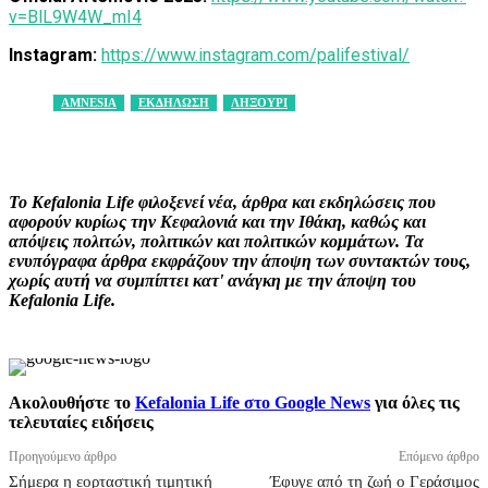
v=BlL9W4W_mI4
Instagram:
https://www.instagram.com/palifestival/
AMNESIA
ΕΚΔΗΛΩΣΗ
ΛΗΞΟΥΡΙ
Facebook
X
Pinterest
WhatsApp
Το Kefalonia Life φιλοξενεί νέα, άρθρα και εκδηλώσεις που
αφορούν κυρίως την Κεφαλονιά και την Ιθάκη, καθώς και
απόψεις πολιτών, πολιτικών και πολιτικών κομμάτων. Τα
ενυπόγραφα άρθρα εκφράζουν την άποψη των συντακτών τους,
χωρίς αυτή να συμπίπτει κατ' ανάγκη με την άποψη του
Kefalonia Life.
Ακολουθήστε το
Kefalonia Life στο Google News
για όλες τις
τελευταίες ειδήσεις
Προηγούμενο άρθρο
Επόμενο άρθρο
Σήμερα η εορταστική τιμητική
Έφυγε από τη ζωή ο Γεράσιμος