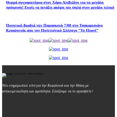
Θερμά συγχαρητήρια στον Χάρη Αλιβιζάτο για τη μεγάλη
πρόκριση! Ευχές να πετάξει ακόμη πιο ψηλά στον μεγάλο τελικό
Ποιητική βραδιά την Παρασκευή 7/08 στο Τσακαρισιάνο
Κεφαλονιάς απο τον Πολιτιστικό Σύλλογο “Το Πυργί”
Νέο ενημερωτικό site για την Κεφαλονιά και την Ιθάκη με
αντικειμενικότητα και αμεσότητα. Ελπίζουμε να το αγαπήσετε!
kefalonialife24@gmail.com