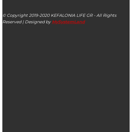
Αργοστόλι, Κεφαλονιά, ΤΚ 28100
© Copyright 2019-2020 KEFALONIA LIFE GR - All Rights
Reserved | Designed by
MySystemLand
ΕΙΔΗΣΕΙΣ
Προσωρινή διακοπή υδροδότησης σε τέσσερις περιοχές της
Κεφαλονιάς
Η μαγική παιδική παράσταση «Η Παρέα του ΜΙΚΥ και το
Τραγούδι της Χαράς» σε Αργοστόλι & Ληξούρι στις 14 &
15/07 – Κερδίστε μία...
Στις 07/09 η 28η έκτακτη συνεδρίαση Περιφερειακού