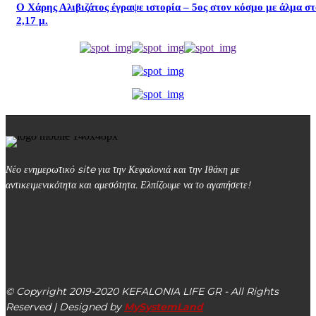
Ο Χάρης Αλιβιζάτος έγραψε ιστορία – 5ος στον κόσμο με άλμα σ
2,17 μ.
Νέο ενημερωτικό site για την Κεφαλονιά και την Ιθάκη με
αντικειμενικότητα και αμεσότητα. Ελπίζουμε να το αγαπήσετε!
kefalonialife24@gmail.com
Αργοστόλι, Κεφαλονιά, ΤΚ 28100
© Copyright 2019-2020 KEFALONIA LIFE GR - All Rights
Reserved | Designed by
MySystemLand