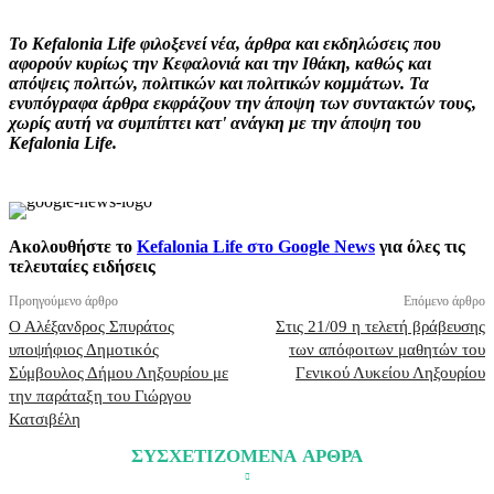
Το Kefalonia Life φιλοξενεί νέα, άρθρα και εκδηλώσεις που
αφορούν κυρίως την Κεφαλονιά και την Ιθάκη, καθώς και
απόψεις πολιτών, πολιτικών και πολιτικών κομμάτων. Τα
ενυπόγραφα άρθρα εκφράζουν την άποψη των συντακτών τους,
χωρίς αυτή να συμπίπτει κατ' ανάγκη με την άποψη του
Kefalonia Life.
Ακολουθήστε το
Kefalonia Life στο Google News
για όλες τις
τελευταίες ειδήσεις
Προηγούμενο άρθρο
Επόμενο άρθρο
Ο Αλέξανδρος Σπυράτος
Στις 21/09 η τελετή βράβευσης
υποψήφιος Δημοτικός
των απόφοιτων μαθητών του
Σύμβουλος Δήμου Ληξουρίου με
Γενικού Λυκείου Ληξουρίου
την παράταξη του Γιώργου
Κατσιβέλη
ΣΥΣΧΕΤΙΖΟΜΕΝΑ ΑΡΘΡΑ