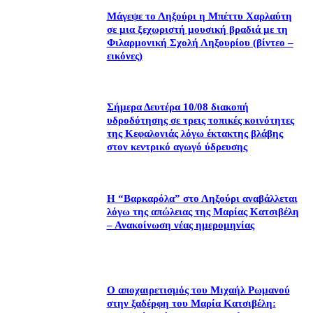
Μάγεψε το Ληξούρι η Μπέττυ Χαρλαύτη
σε μια ξεχωριστή μουσική βραδιά με τη
Φιλαρμονική Σχολή Ληξουρίου (βίντεο –
εικόνες)
Σήμερα Δευτέρα 10/08 διακοπή
υδροδότησης σε τρεις τοπικές κοινότητες
της Κεφαλονιάς λόγω έκτακτης βλάβης
στον κεντρικό αγωγό ύδρευσης
Η “Βαρκαρόλα” στο Ληξούρι αναβάλλεται
λόγω της απώλειας της Μαρίας Κατσιβέλη
– Ανακοίνωση νέας ημερομηνίας
Ο αποχαιρετισμός του Μιχαήλ Ρωμανού
στην ξαδέρφη του Μαρία Κατσιβέλη: