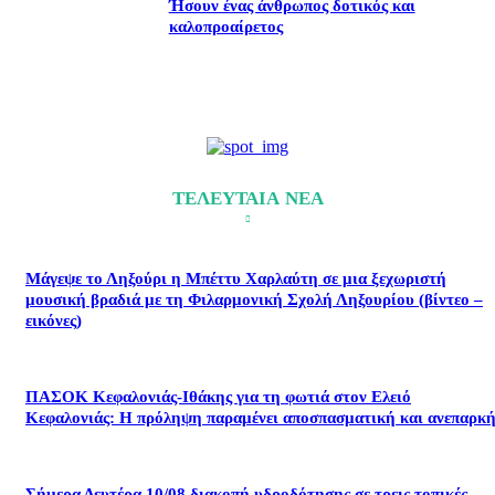
Ήσουν ένας άνθρωπος δοτικός και
καλοπροαίρετος
ΤΕΛΕΥΤΑΙΑ ΝΕΑ
Μάγεψε το Ληξούρι η Μπέττυ Χαρλαύτη σε μια ξεχωριστή
μουσική βραδιά με τη Φιλαρμονική Σχολή Ληξουρίου (βίντεο –
εικόνες)
ΠΑΣΟΚ Κεφαλονιάς-Ιθάκης για τη φωτιά στον Ελειό
Κεφαλονιάς: Η πρόληψη παραμένει αποσπασματική και ανεπαρκή
Σήμερα Δευτέρα 10/08 διακοπή υδροδότησης σε τρεις τοπικές