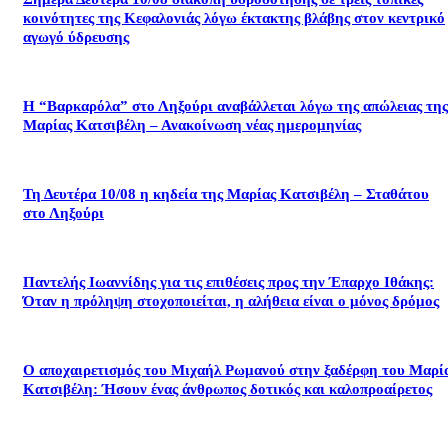
κοινότητες της Κεφαλονιάς λόγω έκτακτης βλάβης στον κεντρικό
αγωγό ύδρευσης
Η “Βαρκαρόλα” στο Ληξούρι αναβάλλεται λόγω της απώλειας της
Μαρίας Κατσιβέλη – Ανακοίνωση νέας ημερομηνίας
Τη Δευτέρα 10/08 η κηδεία της Μαρίας Κατσιβέλη – Σταθάτου
στο Ληξούρι
​Παντελής Ιωαννίδης για τις επιθέσεις προς την Έπαρχο Ιθάκης:
Όταν η πρόληψη στοχοποιείται, η αλήθεια είναι ο μόνος δρόμος
Ο αποχαιρετισμός του Μιχαήλ Ρωμανού στην ξαδέρφη του Μαρί
Κατσιβέλη: Ήσουν ένας άνθρωπος δοτικός και καλοπροαίρετος