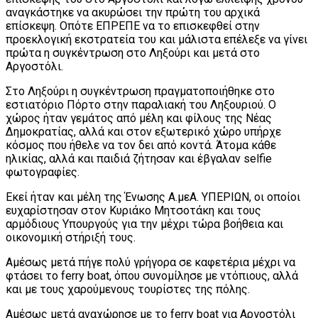
αναγκάστηκε να ακυρώσει την πρώτη του αρχικά
επίσκεψη. Οπότε ΕΠΡΕΠΕ να το επισκεφθεί στην
προεκλογική εκστρατεία του και μάλιστα επέλεξε να γίνει
πρώτα η συγκέντρωση στο Ληξούρι και μετά στο
Αργοστόλι.
Στο Ληξούρι η συγκέντρωση πραγματοποιήθηκε στο
εστιατόριο Πόρτο στην παραλιακή του Ληξουριού. Ο
χώρος ήταν γεμάτος από μέλη και φίλους της Νέας
Δημοκρατίας, αλλά και στον εξωτερικό χώρο υπήρχε
κόσμος που ήθελε να τον δει από κοντά. Άτομα κάθε
ηλικίας, αλλά και παιδιά ζήτησαν και έβγαλαν selfie
φωτογραφίες.
Εκεί ήταν και μέλη της Ένωσης Α.μεΑ. ΥΠΕΡΙΩΝ, οι οποίοι
ευχαρίστησαν στον Κυριάκο Μητσοτάκη και τους
αρμόδιους Υπουργούς για την μέχρι τώρα βοήθεια και
οικονομική στήριξή τους.
Αμέσως μετά πήγε πολύ γρήγορα σε καφετέρια μέχρι να
φτάσει το ferry boat, όπου συνομίλησε με ντόπιους, αλλά
και με τους χαρούμενους τουρίστες της πόλης.
Αμέσως μετά αναχώρησε με το ferry boat για Αργοστόλι