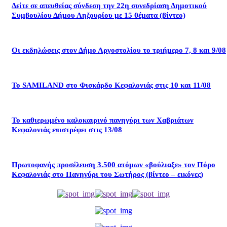
Δείτε σε απευθείας σύνδεση την 22η συνεδρίαση Δημοτικού
Συμβουλίου Δήμου Ληξουρίου με 15 θέματα (βίντεο)
Οι εκδηλώσεις στον Δήμο Αργοστολίου το τριήμερο 7, 8 και 9/08
Το SAMILAND στο Φισκάρδο Κεφαλονιάς στις 10 και 11/08
Το καθιερωμένο καλοκαιρινό πανηγύρι των Χαβριάτων
Κεφαλονιάς επιστρέφει στις 13/08
Πρωτοφανής προσέλευση 3.500 ατόμων «βούλιαξε» τον Πόρο
Κεφαλονιάς στο Πανηγύρι του Σωτήρος (βίντεο – εικόνες)