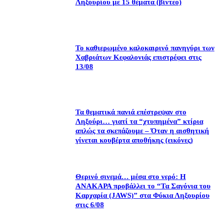
Ληξουρίου με 15 θέματα (βίντεο)
Το καθιερωμένο καλοκαιρινό πανηγύρι των
Χαβριάτων Κεφαλονιάς επιστρέφει στις
13/08
Τα θεματικά πανιά επέστρεψαν στο
Ληξούρι… γιατί τα “χτυπημένα” κτίρια
απλώς τα σκεπάζουμε – Όταν η αισθητική
γίνεται κουβέρτα αποθήκης (εικόνες)
Θερινό σινεμά… μέσα στο νερό: Η
ΑΝΑΚΑΡΑ προβάλλει το “Τα Σαγόνια του
Καρχαρία (JAWS)” στα Φύκια Ληξουρίου
στις 6/08