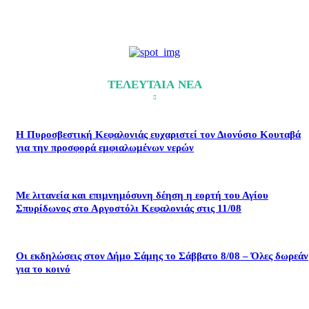
ΤΕΛΕΥΤΑΙΑ ΝΕΑ
Η Πυροσβεστική Κεφαλονιάς ευχαριστεί τον Διονύσιο Κουταβά
για την προσφορά εμφιαλωμένων νερών
Με λιτανεία και επιμνημόσυνη δέηση η εορτή του Αγίου
Σπυρίδωνος στο Αργοστόλι Κεφαλονιάς στις 11/08
Οι εκδηλώσεις στον Δήμο Σάμης το Σάββατο 8/08 – Όλες δωρεάν
για το κοινό