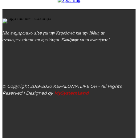
Νέο ενημερωτικό site για την Κεφαλονιά και την Ιθάκη με
αντικειμενικότητα και αμεσότητα. Ελπίζουμε να το αγαπήσετε!
kefalonialife24@gmail.com
Αργοστόλι, Κεφαλονιά, ΤΚ 28100
© Copyright 2019-2020 KEFALONIA LIFE GR - All Rights
Reserved | Designed by
MySystemLand
ΕΙΔΗΣΕΙΣ
Ε.Α.Σ.: Ανάγκη Στήριξης Κτηνοτρόφων και Μελισσοκόμων