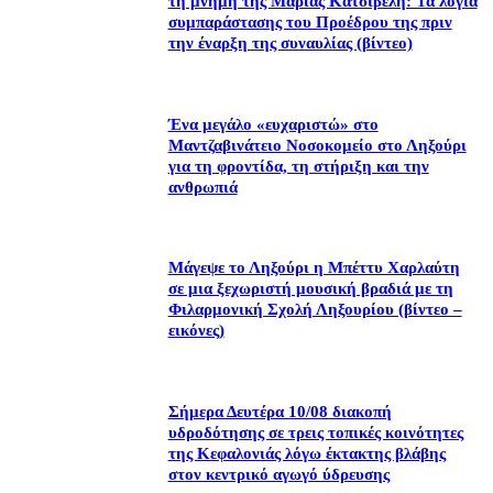
τη μνήμη της Μαρίας Κατσιβέλη: Τα λόγια
συμπαράστασης του Προέδρου της πριν
την έναρξη της συναυλίας (βίντεο)
Ένα μεγάλο «ευχαριστώ» στο
Μαντζαβινάτειο Νοσοκομείο στο Ληξούρι
για τη φροντίδα, τη στήριξη και την
ανθρωπιά
Μάγεψε το Ληξούρι η Μπέττυ Χαρλαύτη
σε μια ξεχωριστή μουσική βραδιά με τη
Φιλαρμονική Σχολή Ληξουρίου (βίντεο –
εικόνες)
Σήμερα Δευτέρα 10/08 διακοπή
υδροδότησης σε τρεις τοπικές κοινότητες
της Κεφαλονιάς λόγω έκτακτης βλάβης
στον κεντρικό αγωγό ύδρευσης