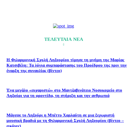
ΤΕΛΕΥΤΑΙΑ ΝΕΑ
Η Φιλαρμονική Σχολή Ληξουρίου τίμησε τη μνήμη της Μαρίας
Κατσιβέλη: Τα λόγια συμπαράστασης του Προέδρου της πριν την
έναρξη της συναυλίας (βίντεο)
Ένα μεγάλο «ευχαριστώ» στο Μαντζαβινάτειο Νοσοκομείο στο
Ληξούρι για τη φροντίδα, τη στήριξη και την ανθρωπιά
Μάγεψε το Ληξούρι η Μπέττυ Χαρλαύτη σε μια ξεχωριστή
μουσική βραδιά με τη Φιλαρμονική Σχολή Ληξουρίου (βίντεο –
εικόνες)