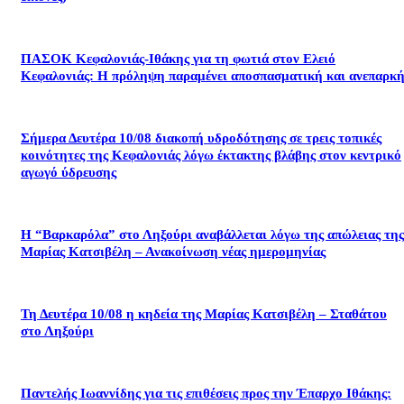
ΠΑΣΟΚ Κεφαλονιάς-Ιθάκης για τη φωτιά στον Ελειό
Κεφαλονιάς: Η πρόληψη παραμένει αποσπασματική και ανεπαρκή
Σήμερα Δευτέρα 10/08 διακοπή υδροδότησης σε τρεις τοπικές
κοινότητες της Κεφαλονιάς λόγω έκτακτης βλάβης στον κεντρικό
αγωγό ύδρευσης
Η “Βαρκαρόλα” στο Ληξούρι αναβάλλεται λόγω της απώλειας της
Μαρίας Κατσιβέλη – Ανακοίνωση νέας ημερομηνίας
Τη Δευτέρα 10/08 η κηδεία της Μαρίας Κατσιβέλη – Σταθάτου
στο Ληξούρι
​Παντελής Ιωαννίδης για τις επιθέσεις προς την Έπαρχο Ιθάκης: