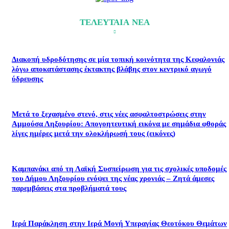
ΤΕΛΕΥΤΑΙΑ ΝΕΑ
Διακοπή υδροδότησης σε μία τοπική κοινότητα της Κεφαλονιάς
λόγω αποκατάστασης έκτακτης βλάβης στον κεντρικό αγωγό
ύδρευσης
Μετά το ξεχασμένο στενό, στις νέες ασφαλτοστρώσεις στην
Αμμούσα Ληξουρίου: Απογοητευτική εικόνα με σημάδια φθοράς
λίγες ημέρες μετά την ολοκλήρωσή τους (εικόνες)
Καμπανάκι από τη Λαϊκή Συσπείρωση για τις σχολικές υποδομές
του Δήμου Ληξουρίου ενόψει της νέας χρονιάς – Ζητά άμεσες
παρεμβάσεις στα προβλήματά τους
Ιερά Παράκληση στην Ιερά Μονή Υπεραγίας Θεοτόκου Θεμάτων