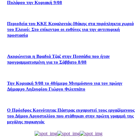
Πυλάρου την Κυριακή 9/08
Περιοδεία του ΚΚΕ Κεφαλονιάς-Ιθάκης στα πυρόπληκτα χωριά
του Ελειού: Στο επίκεντρο οι ευθύνες για την αντιπυρική
προστασία
Ακυρώνεται η Βραδιά Τζαζ στην Πεσσάδα που ήταν
προγραμματισμένη για το Σάββατο 8/08
Την Κυριακή 9/08 το 40ήμερο Μνημόσυνο για τον πρώην
Δήμαρχο Ληξουρίου Γιώργο Φιλιππάτο
Ο Πρόεδρος Κοινότητας Πάστρας ευχαριστεί τους εργαζόμενους
του Δήμου Αργοστολίου που στάθηκαν στην πρώτη γραμμή της
μεγάλης πυρκαγιάς