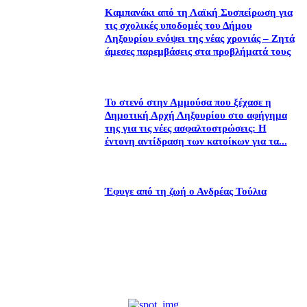
Καμπανάκι από τη Λαϊκή Συσπείρωση για
τις σχολικές υποδομές του Δήμου
Ληξουρίου ενόψει της νέας χρονιάς – Ζητά
άμεσες παρεμβάσεις στα προβλήματά τους
Το στενό στην Αμμούσα που ξέχασε η
Δημοτική Αρχή Ληξουρίου στο αφήγημα
της για τις νέες ασφαλτοστρώσεις: Η
έντονη αντίδραση των κατοίκων για τα...
Έφυγε από τη ζωή ο Ανδρέας Τούλια