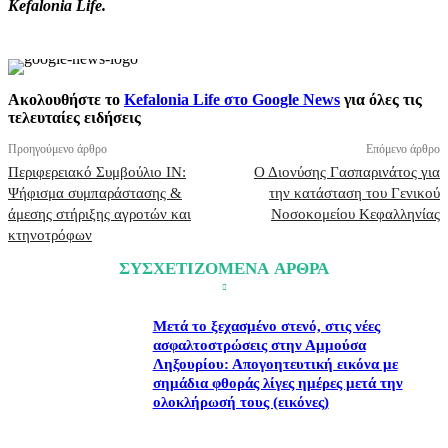
Kefalonia Life.
Ακολουθήστε το
Kefalonia Life στο Google News
για όλες τις
τελευταίες ειδήσεις
Προηγούμενο άρθρο
Επόμενο άρθρο
Περιφερειακό Συμβούλιο ΙN:
Ο Διονύσης Γασπαρινάτος για
Ψήφισμα συμπαράστασης &
την κατάσταση του Γενικού
άμεσης στήριξης αγροτών και
Νοσοκομείου Κεφαλληνίας
κτηνοτρόφων
ΣΥΣΧΕΤΙΖΟΜΕΝΑ ΑΡΘΡΑ
Μετά το ξεχασμένο στενό, στις νέες
ασφαλτοστρώσεις στην Αμμούσα
Ληξουρίου: Απογοητευτική εικόνα με
σημάδια φθοράς λίγες ημέρες μετά την
ολοκλήρωσή τους (εικόνες)