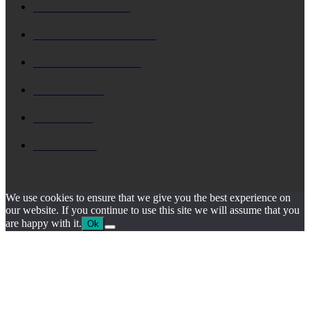
ΚΕΦΑΛΟΝΙΑ
5728
Δ. ΑΡΓΟΣΤΟΛΙΟΥ
4786
Δ. ΛΗΞΟΥΡΙΟΥ
4156
ΚΗΔΕΙΑ
1929
ΙΟΝΙΟ
1795
ΙΘΑΚΗ
1545
We use cookies to ensure that we give you the best experience on
our website. If you continue to use this site we will assume that you
are happy with it.
Ok