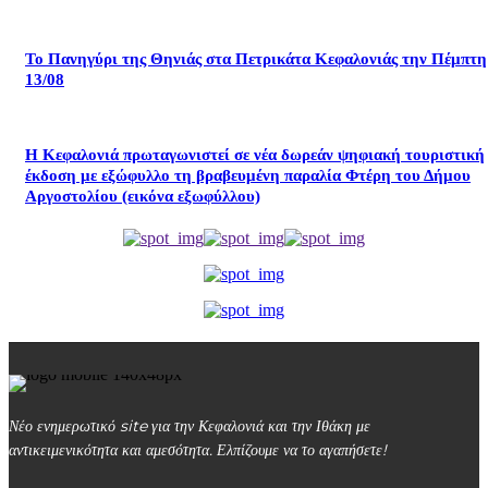
Το Πανηγύρι της Θηνιάς στα Πετρικάτα Κεφαλονιάς την Πέμπτη
13/08
Η Κεφαλονιά πρωταγωνιστεί σε νέα δωρεάν ψηφιακή τουριστική
έκδοση με εξώφυλλο τη βραβευμένη παραλία Φτέρη του Δήμου
Αργοστολίου (εικόνα εξωφύλλου)
Νέο ενημερωτικό site για την Κεφαλονιά και την Ιθάκη με
αντικειμενικότητα και αμεσότητα. Ελπίζουμε να το αγαπήσετε!