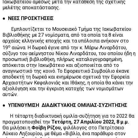
Ιακωβατείου αμέσως μετά την κατάθεση της σχετικής
μελέτης αποκατάστασης.
● ΝΕΕΣ ΠΡΟΣΚΤΗΣΕΙΣ
Εμπλουτίζεται το Μουσειακό Τμήμα της Ιακωβατείου
Βιβλιοθήκης με 27 νομίσματα, από τα οποία τα 8 είναι
αρχαίας ελληνικής εποχής και τα υπόλοιπα ανήκουν στο
ο
19
αιώνα. Η δωρεά έγινε από την κ. Μάρω Λιναρδάτου,
σύζυγο του αείμνηστου Νίκου Λιναρδάτου, του οποίου ήδη η
προσωπική βιβλιοθήκη, πλήρως καταλογογραφημένη,
απόκειται στην Ιακωβάτειο και αξιοποιείται από το
αναγνωστικό της κοινό. Το Εφορευτικό Συμβούλιο έκανε
αποδεκτή τη δωρεά και ενημέρωσε σχετικά την Εφορεία
Αρχαιοτήτων Κεφαλονιάς και Ιθάκης, η οποία θα κάνει την
αξιολόγηση και την έγκριση κατοχής των νομισμάτων
αυτών.
● ΥΠΕΝΘΥΜΙΣΗ ΔΙΑΔΙΚΤΥΑΚΗΣ ΟΜΙΛΙΑΣ-ΣΥΖΗΤΗΣΗΣ
Η τέταρτη διαδικτυακή ομιλία-συζήτηση για το 2022 θα
πραγματοποιηθεί την
Τετάρτη, 27 Απριλίου 2022, 8 μ.μ.
Θα μιλήσει η
Φοίβη Ρίζου,
φιλόλογος στο Πετρίτσειο
Λύκειο Ληξουρίου, με θέμα «Βιβλίο, ένα παράθυρο στον