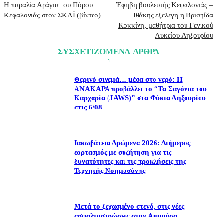
Η παραλία Αράγια του Πόρου
Έφηβη βουλευτής Κεφαλονιάς –
Κεφαλονιάς στον ΣΚΑΪ (βίντεο)
Ιθάκης εξελέγη η Βρισηίδα
Κοκκίνη, μαθήτρια του Γενικού
Λυκείου Ληξουρίου
ΣΥΣΧΕΤΙΖΟΜΕΝΑ ΑΡΘΡΑ
Θερινό σινεμά… μέσα στο νερό: Η
ΑΝΑΚΑΡΑ προβάλλει το “Τα Σαγόνια του
Καρχαρία (JAWS)” στα Φύκια Ληξουρίου
στις 6/08
Ιακωβάτεια Δρώμενα 2026: Διήμερος
εορτασμός με συζήτηση για τις
δυνατότητες και τις προκλήσεις της
Τεχνητής Νοημοσύνης
Μετά το ξεχασμένο στενό, στις νέες
ασφαλτοστρώσεις στην Αμμούσα