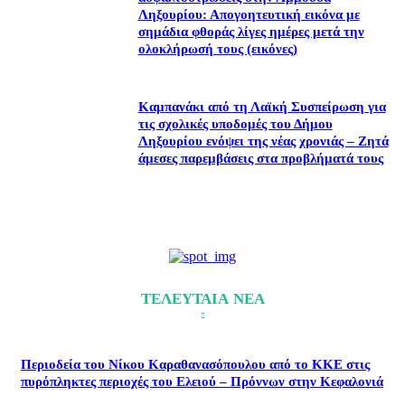
Ληξουρίου: Απογοητευτική εικόνα με
σημάδια φθοράς λίγες ημέρες μετά την
ολοκλήρωσή τους (εικόνες)
Καμπανάκι από τη Λαϊκή Συσπείρωση για
τις σχολικές υποδομές του Δήμου
Ληξουρίου ενόψει της νέας χρονιάς – Ζητά
άμεσες παρεμβάσεις στα προβλήματά τους
ΤΕΛΕΥΤΑΙΑ ΝΕΑ
Περιοδεία του Νίκου Καραθανασόπουλου από το ΚΚΕ στις
πυρόπληκτες περιοχές του Ελειού – Πρόννων στην Κεφαλονιά