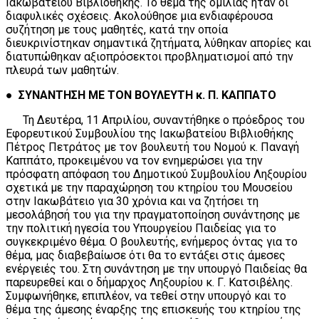
Ιακωβατείου Βιβλιοθήκης. Το θέμα της ομιλίας ήταν οι
διαφυλικές σχέσεις. Ακολούθησε μια ενδιαφέρουσα
συζήτηση με τους μαθητές, κατά την οποία
διευκρινίστηκαν σημαντικά ζητήματα, λύθηκαν απορίες και
διατυπώθηκαν αξιοπρόσεκτοι προβληματισμοί από την
πλευρά των μαθητών.
●
ΣΥΝΑΝΤΗΣΗ ΜΕ ΤΟΝ ΒΟΥΛΕΥΤΗ κ. Π. ΚΑΠΠΑΤΟ
Τη Δευτέρα, 11 Απριλίου, συναντήθηκε ο πρόεδρος του
Εφορευτικού Συμβουλίου της Ιακωβατείου Βιβλιοθήκης
Πέτρος Πετράτος με τον βουλευτή του Νομού κ. Παναγή
Καππάτο, προκειμένου να τον ενημερώσει για την
πρόσφατη απόφαση του Δημοτικού Συμβουλίου Ληξουρίου
σχετικά με την παραχώρηση του κτηρίου του Μουσείου
στην Ιακωβάτειο για 30 χρόνια και να ζητήσει τη
μεσολάβησή του για την πραγματοποίηση συνάντησης με
την πολιτική ηγεσία του Υπουργείου Παιδείας για το
συγκεκριμένο θέμα. Ο βουλευτής, ενήμερος όντας για το
θέμα, μας διαβεβαίωσε ότι θα το εντάξει στις άμεσες
ενέργειές του. Στη συνάντηση με την υπουργό Παιδείας θα
παρευρεθεί και ο δήμαρχος Ληξουρίου κ. Γ. Κατσιβέλης.
Συμφωνήθηκε, επιπλέον, να τεθεί στην υπουργό και το
θέμα της άμεσης έναρξης της επισκευής του κτηρίου της