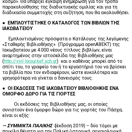
κόσμο». Θα υπάρξει έγκαιρη ενημέρωση για τον τρόπο
παρακολούθησης της διαδικτυακής ομιλίας και για τη
διαδικασία συμμετοχής στη συζήτηση, που θα ακολουθήσει.
●
ΕΜΠΛΟΥΤΙΣΤΗΚΕ Ο
ΚΑΤΑΛΟΓΟΣ ΤΩΝ ΒΙΒΛΙΩΝ ΤΗΣ
ΙΑΚΩΒΑΤΕΙΟΥ
Εμπλουτισμένος πρόσφατα ο Κατάλογος της λεγόμενης
«Σταθερής Βιβλιοθήκης» (Πρόγραμμα openΑΒΕΚΤ) της
Ιακωβατείου με 4.000 νέους τίτλους βιβλίων, είναι
αναρτημένος στην ιστοσελίδα της Βιβλιοθήκης μας
(
http://vivl-lixour.kef.sch.gr
) και ο καθένας μπορεί από το
σπίτι του, το γραφείο του ή το εργαστήριό του να βρίσκει
τα βιβλία που τον ενδιαφέρουν, ώστε ευκολότερα και
γρηγορότερα να γίνεται ο δανεισμός τους.
● ΟΙ ΕΚΔΟΣΕΙΣ ΤΗΣ ΙΑΚΩΒΑΤΕΙΟΥ ΒΙΒΛΙΟΘΗΚΗΣ ΕΝΑ
ΟΜΟΡΦΟ ΔΩΡΟ ΓΙΑ ΤΙΣ ΓΙΟΡΤΕΣ
Οι εκδόσεις της Βιβλιοθήκης μας, οι οποίες
συνιστούν ένα όμορφο δώρο για τις γιορτές του Πάσχα,
είναι οι εξής:
— ΣΥΜΜΙΚΤΑ ΠΑΛΙΚΗΣ
(
έκδοση 2019) – δύο τόμοι με
ποικίλα θέματα για την Παλική (ιστορικά, αρχαιολογικά,