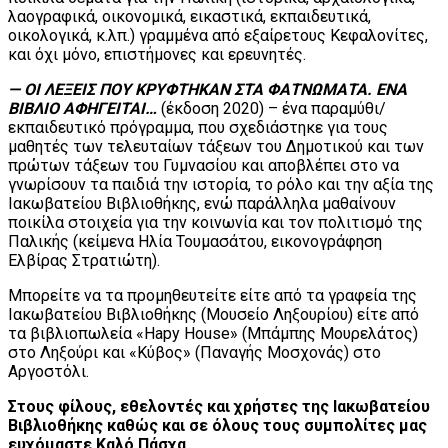
λαογραφικά, οικονομικά, εικαστικά, εκπαιδευτικά,
οικολογικά, κ.λπ.) γραμμένα από εξαίρετους Κεφαλονίτες,
και όχι μόνο, επιστήμονες και ερευνητές.
— ΟΙ ΛΕΞΕΙΣ ΠΟΥ ΚΡΥΦΤΗΚΑΝ ΣΤΑ ΦΑΤΝΩΜΑΤΑ. ΕΝΑ
ΒΙΒΛΙΟ ΑΦΗΓΕΙΤΑΙ…
(έκδοση 2020) – ένα παραμύθι/
εκπαιδευτικό πρόγραμμα, που σχεδιάστηκε για τους
μαθητές των τελευταίων τάξεων του Δημοτικού και των
πρώτων τάξεων του Γυμνασίου και αποβλέπει στο να
γνωρίσουν τα παιδιά την ιστορία, το ρόλο και την αξία της
Ιακωβατείου Βιβλιοθήκης, ενώ παράλληλα μαθαίνουν
ποικίλα στοιχεία για την κοινωνία και τον πολιτισμό της
Παλικής (κείμενα Ηλία Τουμασάτου, εικονογράφηση
Ελβίρας Στρατιώτη).
Μπορείτε να τα προμηθευτείτε είτε από τα γραφεία της
Ιακωβατείου Βιβλιοθήκης (Μουσείο Ληξουρίου) είτε από
τα βιβλιοπωλεία «Hapy House» (Mπάμπης Μουρελάτος)
στο Ληξούρι και «Κύβος» (Παναγής Μοσχονάς) στο
Αργοστόλι.
Στους φίλους, εθελοντές και χρήστες της Ιακωβατείου
Βιβλιοθήκης καθώς και σε όλους τους συμπολίτες μας
ευχόμαστε Καλό Πάσχα.