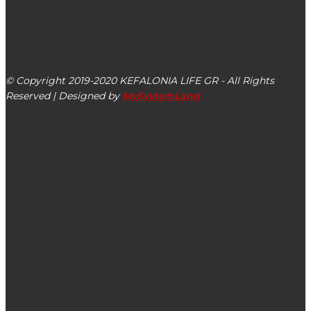
kefalonialife24@gmail.com
Αργοστόλι, Κεφαλονιά, ΤΚ 28100
© Copyright 2019-2020 KEFALONIA LIFE GR - All Rights
Reserved | Designed by
MySystemLand
ΕΙΔΗΣΕΙΣ
Την Τρίτη 26/12 η εορταστική συναυλία της
Φιλαρμονικής Σχολής Ληξουρίου
Πρωτοφανές: “ΜΕΤΑΤΑΞΗ” υπαλλήλου – δημοσιογράφου
του Θεόφιλου Μιχαλάτου στον Δήμο Αργοστολίου