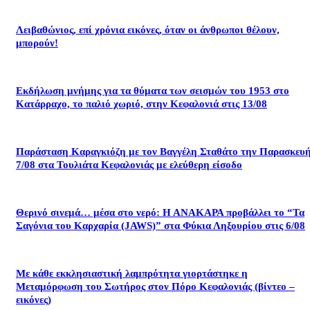
Λειβαθώνιος, επί χρόνια εικόνες, όταν οι άνθρωποι θέλουν,
μπορούν!
Εκδήλωση μνήμης για τα θύματα των σεισμών του 1953 στο
Κατάρραχο, το παλιό χωριό, στην Κεφαλονιά στις 13/08
Παράσταση Καραγκιόζη με τον Βαγγέλη Σταθάτο την Παρασκευ
7/08 στα Τουλιάτα Κεφαλονιάς με ελεύθερη είσοδο
Θερινό σινεμά… μέσα στο νερό: Η ΑΝΑΚΑΡΑ προβάλλει το “Τα
Σαγόνια του Καρχαρία (JAWS)” στα Φύκια Ληξουρίου στις 6/08
Με κάθε εκκλησιαστική λαμπρότητα γιορτάστηκε η
Μεταμόρφωση του Σωτήρος στον Πόρο Κεφαλονιάς (βίντεο –
εικόνες)