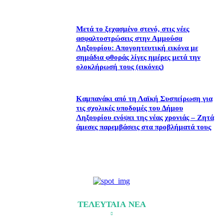
Μετά το ξεχασμένο στενό, στις νέες
ασφαλτοστρώσεις στην Αμμούσα
Ληξουρίου: Απογοητευτική εικόνα με
σημάδια φθοράς λίγες ημέρες μετά την
ολοκλήρωσή τους (εικόνες)
Καμπανάκι από τη Λαϊκή Συσπείρωση για
τις σχολικές υποδομές του Δήμου
Ληξουρίου ενόψει της νέας χρονιάς – Ζητά
άμεσες παρεμβάσεις στα προβλήματά τους
ΤΕΛΕΥΤΑΙΑ ΝΕΑ