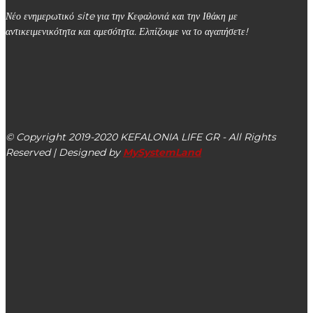
Νέο ενημερωτικό site για την Κεφαλονιά και την Ιθάκη με
αντικειμενικότητα και αμεσότητα. Ελπίζουμε να το αγαπήσετε!
kefalonialife24@gmail.com
Αργοστόλι, Κεφαλονιά, ΤΚ 28100
© Copyright 2019-2020 KEFALONIA LIFE GR - All Rights
Reserved | Designed by
MySystemLand
ΕΙΔΗΣΕΙΣ
Δήμος Ληξουρίου: Υλοποιεί ξανά πρόγραμμα ομαδικών
στειρώσεων αδέσποτων ζώων