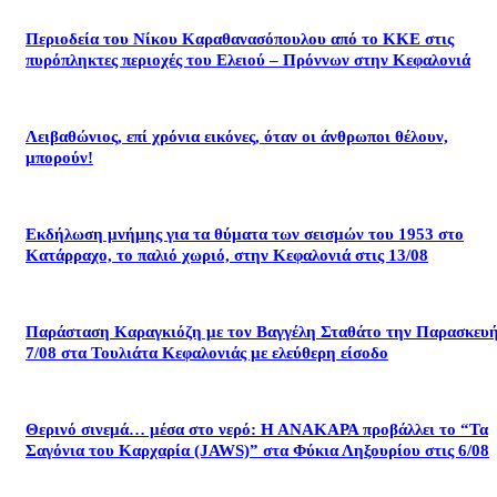
Περιοδεία του Νίκου Καραθανασόπουλου από το ΚΚΕ στις
πυρόπληκτες περιοχές του Ελειού – Πρόννων στην Κεφαλονιά
Λειβαθώνιος, επί χρόνια εικόνες, όταν οι άνθρωποι θέλουν,
μπορούν!
Εκδήλωση μνήμης για τα θύματα των σεισμών του 1953 στο
Κατάρραχο, το παλιό χωριό, στην Κεφαλονιά στις 13/08
Παράσταση Καραγκιόζη με τον Βαγγέλη Σταθάτο την Παρασκευ
7/08 στα Τουλιάτα Κεφαλονιάς με ελεύθερη είσοδο
Θερινό σινεμά… μέσα στο νερό: Η ΑΝΑΚΑΡΑ προβάλλει το “Τα
Σαγόνια του Καρχαρία (JAWS)” στα Φύκια Ληξουρίου στις 6/08