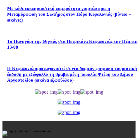
Με κάθε εκκλησιαστική λαμπρότητα γιορτάστηκε η
Μεταμόρφωση του Σωτήρος στον Πόρο Κεφαλονιάς (βίντεο –
εικόνες)
Το Πανηγύρι της Θηνιάς στα Πετρικάτα Κεφαλονιάς την Πέμπτη
13/08
Η Κεφαλονιά πρωταγωνιστεί σε νέα δωρεάν ψηφιακή τουριστική
έκδοση με εξώφυλλο τη βραβευμένη παραλία Φτέρη του Δήμου
Αργοστολίου (εικόνα εξωφύλλου)