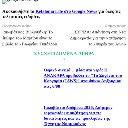
Ακολουθήστε το
Kefalonia Life στο Google News
για όλες τις
τελευταίες ειδήσεις
Προηγούμενο άρθρο
Επόμενο άρθρο
Ιακωβάτειος Βιβλιοθήκη: Το
ΣΥΡΙΖΑ: Απάντηση στη Νέα
έκθεμα του Μαρτίου είναι το
Δημοκρατία για την κατάργηση
βιβλίο του Γεωργίου Τυπάλδου
του Φορέα του Αίνου
ΣΥΣΧΕΤΙΖΟΜΕΝΑ ΑΡΘΡΑ
Θερινό σινεμά… μέσα στο νερό: Η
ΑΝΑΚΑΡΑ προβάλλει το “Τα Σαγόνια του
Καρχαρία (JAWS)” στα Φύκια Ληξουρίου
στις 6/08
Ιακωβάτεια Δρώμενα 2026: Διήμερος
εορτασμός με συζήτηση για τις
δυνατότητες και τις προκλήσεις της
Τεχνητής Νοημοσύνης