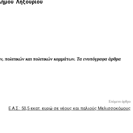
 Δήμου Ληξουρίου
Print
Tumblr
VK
Viber
τών, πολιτικών και πολιτικών κομμάτων. Τα ενυπόγραφα άρθρα
Επόμενο άρθρο
Ε.Α.Σ.: 50,5 εκατ. ευρώ σε νέους και παλιούς Μελισσοκόμους