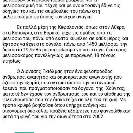
μελισσοκομική του τέχνη και με ανοικτοσύνη έδινε τις
οδηγίες του και τις συμβουλές του πάνω στη
μελισσοκομία σε όσους τον είχαν ανάγκη.
Σε πολλά μέρη της Κεφαλονιάς, όπως στον Αθέρα,
στα Κηπούρια, στο Βαρυκό, είχε τις ομάδες από τα
μελίσσια του, πάνω από εκατό κυψέλες σε κάθε μέρος και
έφτασε να έχει στο σύνολο πάνω από 1450 μελίσσια την
δεκαετία 1975-85 με αποτέλεσμα να καταταγεί δεύτερος
μελισσοκόμος πανελληνίως με παραγωγή 18 τόνους
ετησίως.
Ο Διονύσης Γκιόλμας ήταν ένα φιλοπρόοδος
άνθρωπος, αγαπητός και δημοκρατικός αγωνιστής που
έζησε την εξορία, που αντιμετώπισε την αστυνομική
έρευνα που πραγματοποιούσαν τα όργανα της Χούντας,
μα ποτέ δεν έχασε τον ανθρωπισμό του και το αίσθημα της
φιλανθρωπίας που τον διακατείχε σε όλη του τη ζωή. Με
τρόπο κρυφό βοηθούσε όπου υπήρχε ανάγκη και
οικονομική δυσκολία, πράξεις εξαίρετες που φανερώθηκαν
μετά τη φυγή του για την αιωνιότητα στα 2002.