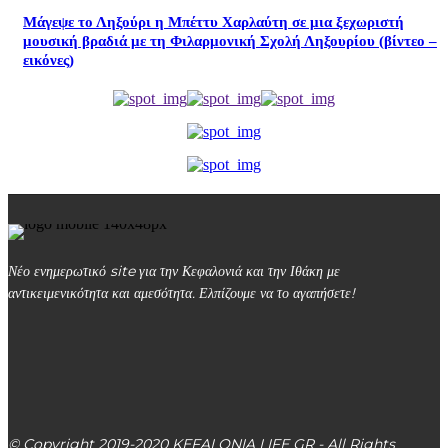
Μάγεψε το Ληξούρι η Μπέττυ Χαρλαύτη σε μια ξεχωριστή
μουσική βραδιά με τη Φιλαρμονική Σχολή Ληξουρίου (βίντεο –
εικόνες)
Νέο ενημερωτικό site για την Κεφαλονιά και την Ιθάκη με
αντικειμενικότητα και αμεσότητα. Ελπίζουμε να το αγαπήσετε!
kefalonialife24@gmail.com
Αργοστόλι, Κεφαλονιά, ΤΚ 28100
© Copyright 2019-2020 KEFALONIA LIFE GR - All Rights