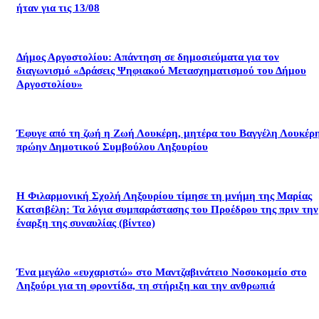
ήταν για τις 13/08
Δήμος Αργοστολίου: Απάντηση σε δημοσιεύματα για τον
διαγωνισμό «Δράσεις Ψηφιακού Μετασχηματισμού του Δήμου
Αργοστολίου»
Έφυγε από τη ζωή η Ζωή Λουκέρη, μητέρα του Βαγγέλη Λουκέρη
πρώην Δημοτικού Συμβούλου Ληξουρίου
Η Φιλαρμονική Σχολή Ληξουρίου τίμησε τη μνήμη της Μαρίας
Κατσιβέλη: Τα λόγια συμπαράστασης του Προέδρου της πριν την
έναρξη της συναυλίας (βίντεο)
Ένα μεγάλο «ευχαριστώ» στο Μαντζαβινάτειο Νοσοκομείο στο
Ληξούρι για τη φροντίδα, τη στήριξη και την ανθρωπιά