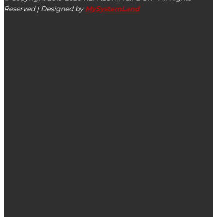
Reserved | Designed by
MySystemLand
ΕΙΔΗΣΕΙΣ
Κηδεία: Γιώργος Κοντογιανάτος
Αλλάζουν από 01/11 τα δρομολόγια Ληξούρι-Αργοστόλι της
Κοινοπραξίας Ferry Boat
Έφυγε από τη ζωή η Ουρανία Θωμά
ΔΗΜΟΦΙΛΗ