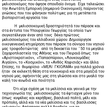
μελισσοκόμος που άφησε σπουδαίο όνομα. Είχε τελειώσει
την Ανωτάτη Εμπορική (σημερινό Οικονομικό), παίρνοντας
γνώσεις που του φάνηκαν πολύτιμες για τη μετέπειτα
βιοποριστική εργασία του.
Η μελισσοκομική δραστηριότητά του πέρασε και
στα έντυπα του Υπουργείου Γεωργίας τα οποία των
συγκατέλεγαν έναν από τους δέκα πρώτους
μελισσοκόμους του ελλαδικού χώρου. Δημιούργησε
οικογενειακή επιχείρηση που πέρασε τα σύνορα του νησιού
μας τροφοδοτώντας από τη δεκαετία του ‘ 50 τα μεγάλα
ζαχαροπλαστεία της Αθήνας και του Πειραιά όπως: τον
«Αριστοκρατικόν», «Παπασπύρου», «Λουκουμάδες
Αιγαίον», το «Κοσμικόν», το «Ανθός Κηφισιάς» και άλλα.
Επίσης, το θυμαρίσιο «ΜΕΛΙ ΓΚΙΟΛΜΑ» για πολλά χρόνια
ήταν σε εκλεκτή θέση στα νοικοκυριά και στα μαγαζιά του
νησιού μας, αφήνοντάς μας στη γλώσσα και στο μυαλό την
καλή του ευωδιά και ποιότητα.
Ότι είχε σχέση με τα μελίσσια και γενικά με την
τεχνογνωσία της μελισσοκομίας τα έφτιαχνε μόνο του
όπως: κυψέλες και κερήθρες, βασιλικό πολτό, μέλι και
πρόπολη, αλλά και τα νέα μελίσσια και τις βασίλισσες
μελισσιών. Απέσπασε πολλά βραβεία για τη