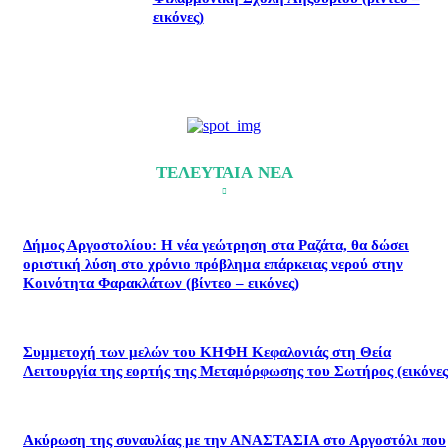
εικόνες)
ΤΕΛΕΥΤΑΙΑ ΝΕΑ
Δήμος Αργοστολίου: Η νέα γεώτρηση στα Ραζάτα, θα δώσει
οριστική λύση στο χρόνιο πρόβλημα επάρκειας νερού στην
Κοινότητα Φαρακλάτων (βίντεο – εικόνες)
Συμμετοχή των μελών του ΚΗΦΗ Κεφαλονιάς στη Θεία
Λειτουργία της εορτής της Μεταμόρφωσης του Σωτήρος (εικόνες
Ακύρωση της συναυλίας με την ΑΝΑΣΤΑΣΙΑ στο Αργοστόλι που