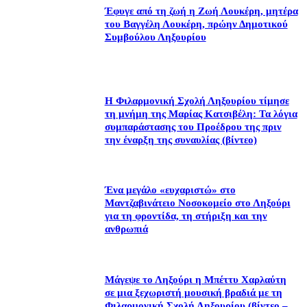
Έφυγε από τη ζωή η Ζωή Λουκέρη, μητέρα
του Βαγγέλη Λουκέρη, πρώην Δημοτικού
Συμβούλου Ληξουρίου
Η Φιλαρμονική Σχολή Ληξουρίου τίμησε
τη μνήμη της Μαρίας Κατσιβέλη: Τα λόγια
συμπαράστασης του Προέδρου της πριν
την έναρξη της συναυλίας (βίντεο)
Ένα μεγάλο «ευχαριστώ» στο
Μαντζαβινάτειο Νοσοκομείο στο Ληξούρι
για τη φροντίδα, τη στήριξη και την
ανθρωπιά
Μάγεψε το Ληξούρι η Μπέττυ Χαρλαύτη
σε μια ξεχωριστή μουσική βραδιά με τη
Φιλαρμονική Σχολή Ληξουρίου (βίντεο –