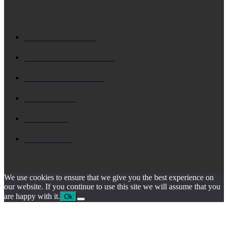
ΔΗΜΟΦΙΛΗ
ΚΕΦΑΛΟΝΙΑ
5729
Δ. ΑΡΓΟΣΤΟΛΙΟΥ
4795
Δ. ΛΗΞΟΥΡΙΟΥ
4158
ΚΗΔΕΙΑ
1930
ΙΟΝΙΟ
1795
ΙΘΑΚΗ
1546
We use cookies to ensure that we give you the best experience on
our website. If you continue to use this site we will assume that you
are happy with it.
Ok