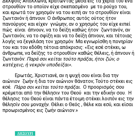
Δελφοίς Απόλλωνα, κρατώντας μέσα εις τα χέρια του ένα
στρουθίον το οποίον είχε σκεπασμένο με το ρούχο του,
και ερωτά τον χρησμόν να του ειπή αν το στρουθίον είναι
ζωντανόν ή άπνουν. Ο άνθρωπος αυτός ούτος ήτον
πανούργος και είχεν γνώμην, αν ο χρησμός του είχε ειπεί
πώς είναι άπνουν, να το δείξη καθώς ήτον ζωντανόν, αν
ζωντανόν, να το σφίξη και να το δείξη άπνουν, και τέτοιας
λογής να ξεγελάση τον χρησμόν. Μα εγνωρίσθη η πονηρίαν
του και του εδόθη τέτοια απόκρισις: «Εις εσέ στέκει, ω
άνθρωπε, να δείξης το στρουθίον καθώς θέλεις, ή άπνουν ή
ζωντανόν:
Παρά σοι κείται τούτο πράξαι, ήτοι ζών, ο
κατέχεις, ή νεκρόν υποδείξαι».
Ερωτάς, Χριστιανέ, αν η ψυχή σου είναι δια την
αιώνιον ζωήν ή δια τον αιώνιον θάνατον; Τούτο στέκει εις
εσέ.
Πάρα σοι κείται τούτο πράξαι.
Ο προορισμός σου
κρέμεται από την θέλησιν του Θεού και την εδικήν σου. Η
θέλησις του Θεού είναι πάντα έτοιμη στέκει λοιπόν εις την
θέλησίν σου μοναχήν. Θέλει ο Θεός , θέλε και εσύ, και είσαι
προωρισμένος εις ζωήν αιώνιον.»
ΛΗΞΟΥΡΙ