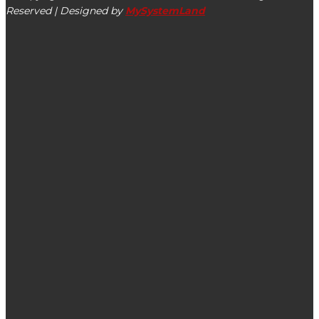
Reserved | Designed by
MySystemLand
ΕΙΔΗΣΕΙΣ
Ο εισηγητής του νομοσχεδίου Παναγής Καππάτος εξηγεί
«Τι αλλάζει στο Κληρονομικό Δίκαιο μετά από δεκαετίες»
Οργανώστε ένα athleisure Σαββατοκύριακο με τις φίλες
σας!
Διαγωνισμός εκμίσθωσης αγροτεμαχίου ΙΝ Ευαγγελισμού
Θεοτόκου Λουρδάτων