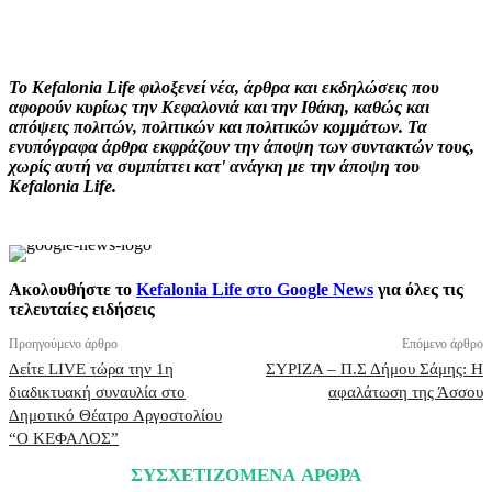
Facebook
X
Pinterest
WhatsApp
Το Kefalonia Life φιλοξενεί νέα, άρθρα και εκδηλώσεις που
αφορούν κυρίως την Κεφαλονιά και την Ιθάκη, καθώς και
απόψεις πολιτών, πολιτικών και πολιτικών κομμάτων. Τα
ενυπόγραφα άρθρα εκφράζουν την άποψη των συντακτών τους,
χωρίς αυτή να συμπίπτει κατ' ανάγκη με την άποψη του
Kefalonia Life.
Ακολουθήστε το
Kefalonia Life στο Google News
για όλες τις
τελευταίες ειδήσεις
Προηγούμενο άρθρο
Επόμενο άρθρο
Δείτε LIVE τώρα την 1η
ΣΥΡΙΖΑ – Π.Σ Δήμου Σάμης: Η
διαδικτυακή συναυλία στο
αφαλάτωση της Άσσου
Δημοτικό Θέατρο Αργοστολίου
“Ο ΚΕΦΑΛΟΣ”
ΣΥΣΧΕΤΙΖΟΜΕΝΑ ΑΡΘΡΑ