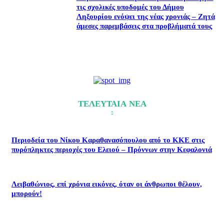
τις σχολικές υποδομές του Δήμου
Ληξουρίου ενόψει της νέας χρονιάς – Ζητά
άμεσες παρεμβάσεις στα προβλήματά τους
ΤΕΛΕΥΤΑΙΑ ΝΕΑ
Περιοδεία του Νίκου Καραθανασόπουλου από το ΚΚΕ στις
πυρόπληκτες περιοχές του Ελειού – Πρόννων στην Κεφαλονιά
Λειβαθώνιος, επί χρόνια εικόνες, όταν οι άνθρωποι θέλουν,
μπορούν!