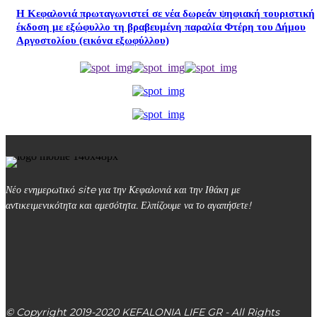
Η Κεφαλονιά πρωταγωνιστεί σε νέα δωρεάν ψηφιακή τουριστική
έκδοση με εξώφυλλο τη βραβευμένη παραλία Φτέρη του Δήμου
Αργοστολίου (εικόνα εξωφύλλου)
Νέο ενημερωτικό site για την Κεφαλονιά και την Ιθάκη με
αντικειμενικότητα και αμεσότητα. Ελπίζουμε να το αγαπήσετε!
kefalonialife24@gmail.com
Αργοστόλι, Κεφαλονιά, ΤΚ 28100
© Copyright 2019-2020 KEFALONIA LIFE GR - All Rights