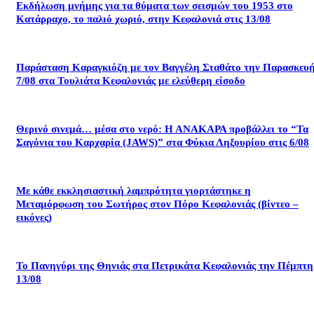
Εκδήλωση μνήμης για τα θύματα των σεισμών του 1953 στο
Κατάρραχο, το παλιό χωριό, στην Κεφαλονιά στις 13/08
Παράσταση Καραγκιόζη με τον Βαγγέλη Σταθάτο την Παρασκευ
7/08 στα Τουλιάτα Κεφαλονιάς με ελεύθερη είσοδο
Θερινό σινεμά… μέσα στο νερό: Η ΑΝΑΚΑΡΑ προβάλλει το “Τα
Σαγόνια του Καρχαρία (JAWS)” στα Φύκια Ληξουρίου στις 6/08
Με κάθε εκκλησιαστική λαμπρότητα γιορτάστηκε η
Μεταμόρφωση του Σωτήρος στον Πόρο Κεφαλονιάς (βίντεο –
εικόνες)
Το Πανηγύρι της Θηνιάς στα Πετρικάτα Κεφαλονιάς την Πέμπτη
13/08