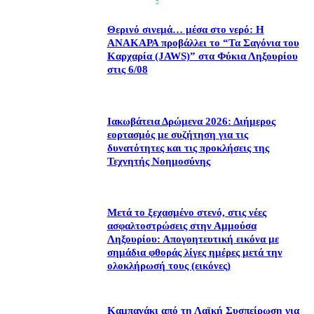
Θερινό σινεμά… μέσα στο νερό: Η
ΑΝΑΚΑΡΑ προβάλλει το “Τα Σαγόνια του
Καρχαρία (JAWS)” στα Φύκια Ληξουρίου
στις 6/08
Ιακωβάτεια Δρώμενα 2026: Διήμερος
εορτασμός με συζήτηση για τις
δυνατότητες και τις προκλήσεις της
Τεχνητής Νοημοσύνης
Μετά το ξεχασμένο στενό, στις νέες
ασφαλτοστρώσεις στην Αμμούσα
Ληξουρίου: Απογοητευτική εικόνα με
σημάδια φθοράς λίγες ημέρες μετά την
ολοκλήρωσή τους (εικόνες)
Καμπανάκι από τη Λαϊκή Συσπείρωση για