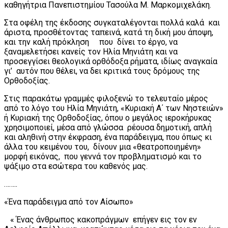
καθηγήτρια Πανεπιστημίου Τασούλα Μ. Μαρκομιχελάκη.
Στα οφέλη της έκδοσης συγκαταλέγονται πολλά καλά και
άριστα, προσθέτοντας ταπεινά, κατά τη δική μου άποψη,
και την καλή πρόκληση που δίνει το έργο, να
ξαναμελετήσει κανείς τον Ηλία Μηνιάτη και να
προσεγγίσει θεολογικά ορθόδοξα ρήματα, ιδίως αναγκαία
γι’ αυτόν που θέλει, να δει κριτικά τους δρόμους της
Ορθοδοξίας.
Στις παρακάτω γραμμές φιλοξενώ το τελευταίο μέρος
από το λόγο του Ηλία Μηνιάτη, «Κυριακή Α΄ των Νηστειών»
ή Κυριακή της Ορθοδοξίας, όπου ο μεγάλος ιεροκήρυκας
χρησιμοποιεί, μέσα από γλώσσα ρέουσα δημοτική, απλή
και αληθινή στην έκφραση, ένα παράδειγμα, που όπως κι
άλλα του κειμένου του, δίνουν μια «θεατροποιημένη»
μορφή εικόνας, που γεννά τον προβληματισμό και το
ψάξιμο στα εσώτερα του καθενός μας.
……..
«Ένα παράδειγμα από τον Αίσωπο»
« Ένας άνθρωπος κακοπράγμων επήγεν εις τον εν