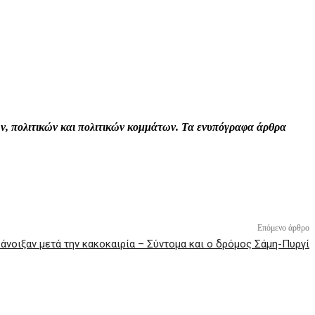
Print
Tumblr
VK
Viber
τών, πολιτικών και πολιτικών κομμάτων. Τα ενυπόγραφα άρθρα
Επόμενο άρθρο
 άνοιξαν μετά την κακοκαιρία – Σύντομα και ο δρόμος Σάμη-Πυργί