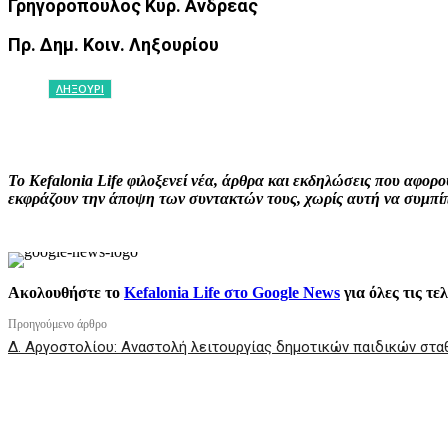
Γρηγορόπουλος Κυρ. Ανδρέας
Πρ. Δημ. Κοιν. Ληξουρίου
ΛΗΞΟΥΡΙ
ΚΟΙΝΟΠΟΙΗΣΗ
Facebook
X
P
Το Kefalonia Life φιλοξενεί νέα, άρθρα και εκδηλώσεις που αφο
εκφράζουν την άποψη των συντακτών τους, χωρίς αυτή να συμπίπτ
Ακολουθήστε το
Kefalonia Life στο Google News
για όλες τις τε
Προηγούμενο άρθρο
Δ. Αργοστολίου: Αναστολή λειτουργίας δημοτικών παιδικών στα