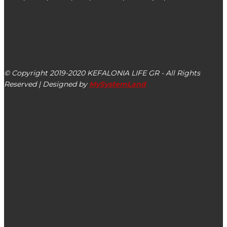
kefalonialife24@gmail.com
Αργοστόλι, Κεφαλονιά, ΤΚ 28100
© Copyright 2019-2020 KEFALONIA LIFE GR - All Rights
Reserved | Designed by
MySystemLand
ΕΙΔΗΣΕΙΣ
Με ιδιαίτερο συμβολισμό & αισιοδοξία ορκίστηκαν σήμερα
οι Δημοτικοί Αστυνομικοί στον Δήμο Αργοστολίου – Νέα
αρχή εικοσιένα χρόνια μετά (εικόνες)
Με ακόμα μεγαλύτερη επιτυχία έγινε ο φετινός Τηλεμάχειος