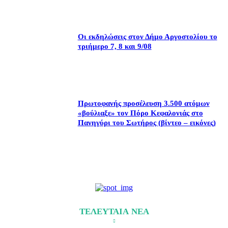
Οι εκδηλώσεις στον Δήμο Αργοστολίου το
τριήμερο 7, 8 και 9/08
Πρωτοφανής προσέλευση 3.500 ατόμων
«βούλιαξε» τον Πόρο Κεφαλονιάς στο
Πανηγύρι του Σωτήρος (βίντεο – εικόνες)
ΤΕΛΕΥΤΑΙΑ ΝΕΑ