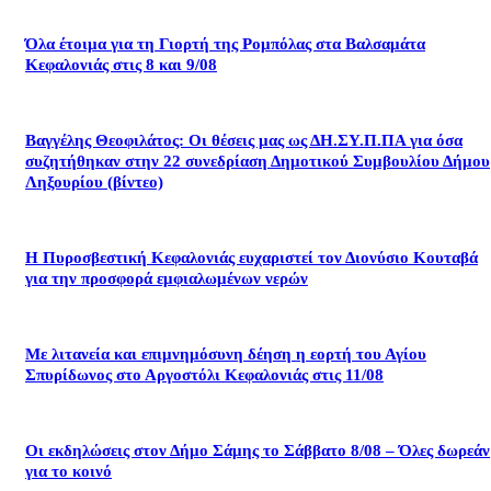
Όλα έτοιμα για τη Γιορτή της Ρομπόλας στα Βαλσαμάτα
Κεφαλονιάς στις 8 και 9/08
Βαγγέλης Θεοφιλάτος: Οι θέσεις μας ως ΔΗ.ΣΥ.Π.ΠΑ για όσα
συζητήθηκαν στην 22 συνεδρίαση Δημοτικού Συμβουλίου Δήμου
Ληξουρίου (βίντεο)
Η Πυροσβεστική Κεφαλονιάς ευχαριστεί τον Διονύσιο Κουταβά
για την προσφορά εμφιαλωμένων νερών
Με λιτανεία και επιμνημόσυνη δέηση η εορτή του Αγίου
Σπυρίδωνος στο Αργοστόλι Κεφαλονιάς στις 11/08
Οι εκδηλώσεις στον Δήμο Σάμης το Σάββατο 8/08 – Όλες δωρεάν
για το κοινό