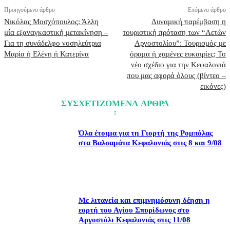
Προηγούμενο άρθρο
Επόμενο άρθρο
Νικόλας Μοσχόπουλος: Άλλη
Δυναμική παρέμβαση η
μία εξαναγκαστική μετακίνηση –
τουριστική πρόταση των “Αετών
Για τη συνάδελφο νοσηλεύτρια
Αργοστολίου”: Τουρισμός με
Μαρία ή Ελένη ή Κατερίνα
όραμα ή χαμένες ευκαιρίες; Το
νέο σχέδιο για την Κεφαλονιά
που μας αφορά όλους (βίντεο –
εικόνες)
ΣΥΣΧΕΤΙΖΟΜΕΝΑ ΑΡΘΡΑ
Όλα έτοιμα για τη Γιορτή της Ρομπόλας
στα Βαλσαμάτα Κεφαλονιάς στις 8 και 9/08
Με λιτανεία και επιμνημόσυνη δέηση η
εορτή του Αγίου Σπυρίδωνος στο
Αργοστόλι Κεφαλονιάς στις 11/08