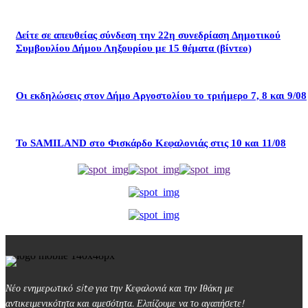
Δείτε σε απευθείας σύνδεση την 22η συνεδρίαση Δημοτικού
Συμβουλίου Δήμου Ληξουρίου με 15 θέματα (βίντεο)
Οι εκδηλώσεις στον Δήμο Αργοστολίου το τριήμερο 7, 8 και 9/08
Το SAMILAND στο Φισκάρδο Κεφαλονιάς στις 10 και 11/08
Νέο ενημερωτικό site για την Κεφαλονιά και την Ιθάκη με
αντικειμενικότητα και αμεσότητα. Ελπίζουμε να το αγαπήσετε!