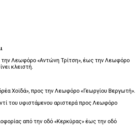
ι
πό την Λεωφόρο «Αντώνη Τρίτση», έως την Λεωφόρο
ίνει κλειστή.
έα Χοϊδά», προς την Λεωφόρο «Γεωργίου Βεργωτή».
ντί του υφιστάμενου αριστερά προς Λεωφόρο
φορίας από την οδό «Κερκύρας» έως την οδό