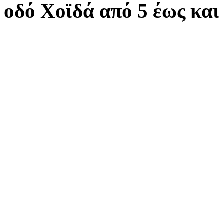
οδό Χοϊδά από 5 έως και