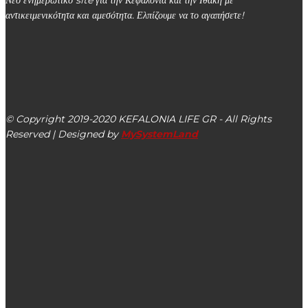
αντικειμενικότητα και αμεσότητα. Ελπίζουμε να το αγαπήσετε!
kefalonialife24@gmail.com
Αργοστόλι, Κεφαλονιά, ΤΚ 28100
© Copyright 2019-2020 KEFALONIA LIFE GR - All Rights
Reserved | Designed by
MySystemLand
ΕΙΔΗΣΕΙΣ
Κορονοϊός: Η διασπορά των 303 νέων κρουσμάτων – 8
νεκροί – 83 στη ΜΕΘ (5.10.2020)
Την Τετάρτη 03/04 διακοπή ηλεκτρικού ρεύματος σε 3