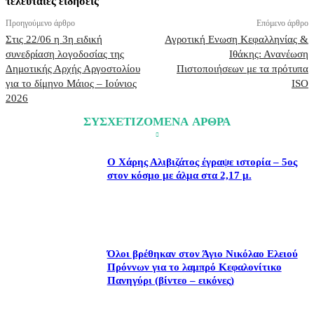
τελευταίες ειδήσεις
Προηγούμενο άρθρο
Επόμενο άρθρο
Στις 22/06 η 3η ειδική
Αγροτική Ενωση Κεφαλληνίας &
συνεδρίαση λογοδοσίας της
Ιθάκης: Ανανέωση
Δημοτικής Αρχής Αργοστολίου
Πιστοποιήσεων με τα πρότυπα
για το δίμηνο Μάιος – Ιούνιος
ΙSO
2026
ΣΥΣΧΕΤΙΖΟΜΕΝΑ ΑΡΘΡΑ
Ο Χάρης Αλιβιζάτος έγραψε ιστορία – 5ος
στον κόσμο με άλμα στα 2,17 μ.
Όλοι βρέθηκαν στον Άγιο Νικόλαο Ελειού
Πρόννων για το λαμπρό Κεφαλονίτικο
Πανηγύρι (βίντεο – εικόνες)