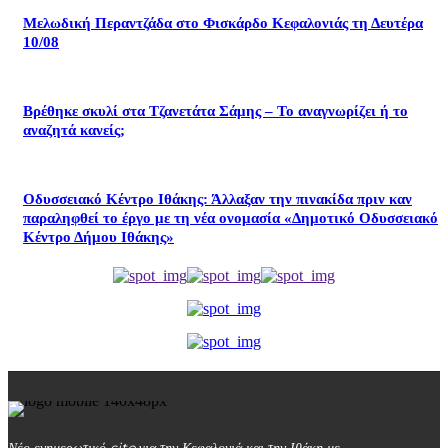
Μελωδική Περαντζάδα στο Φισκάρδο Κεφαλονιάς τη Δευτέρα
10/08
Βρέθηκε σκυλί στα Τζανετάτα Σάμης – Το αναγνωρίζει ή το
αναζητά κανείς;
Οδυσσειακό Κέντρο Ιθάκης: Άλλαξαν την πινακίδα πριν καν
παραληφθεί το έργο με τη νέα ονομασία «Δημοτικό Οδυσσειακό
Κέντρο Δήμου Ιθάκης»
Νέο ενημερωτικό site για την Κεφαλονιά και την Ιθάκη με