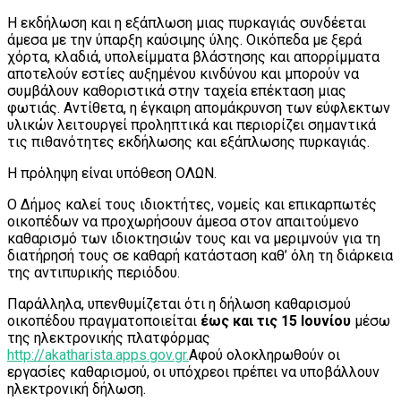
Η εκδήλωση και η εξάπλωση μιας πυρκαγιάς συνδέεται
άμεσα με την ύπαρξη καύσιμης ύλης. Οικόπεδα με ξερά
χόρτα, κλαδιά, υπολείμματα βλάστησης και απορρίμματα
αποτελούν εστίες αυξημένου κινδύνου και μπορούν να
συμβάλουν καθοριστικά στην ταχεία επέκταση μιας
φωτιάς. Αντίθετα, η έγκαιρη απομάκρυνση των εύφλεκτων
υλικών λειτουργεί προληπτικά και περιορίζει σημαντικά
τις πιθανότητες εκδήλωσης και εξάπλωσης πυρκαγιάς.
Η πρόληψη είναι υπόθεση ΟΛΩΝ.
Ο Δήμος καλεί τους ιδιοκτήτες, νομείς και επικαρπωτές
οικοπέδων να προχωρήσουν άμεσα στον απαιτούμενο
καθαρισμό των ιδιοκτησιών τους και να μεριμνούν για τη
διατήρησή τους σε καθαρή κατάσταση καθ’ όλη τη διάρκεια
της αντιπυρικής περιόδου.
Παράλληλα, υπενθυμίζεται ότι η δήλωση καθαρισμού
οικοπέδου πραγματοποιείται
έως και τις 15 Ιουνίου
μέσω
της ηλεκτρονικής πλατφόρμας
http://akatharista.apps.gov.gr.
Αφού ολοκληρωθούν οι
εργασίες καθαρισμού, οι υπόχρεοι πρέπει να υποβάλλουν
ηλεκτρονική δήλωση.