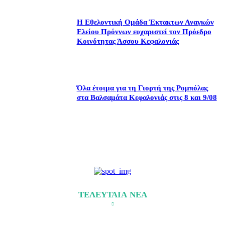
Η Εθελοντική Ομάδα Έκτακτων Αναγκών
Ελείου Πρόννων ευχαριστεί τον Πρόεδρο
Κοινότητας Άσσου Κεφαλονιάς
Όλα έτοιμα για τη Γιορτή της Ρομπόλας
στα Βαλσαμάτα Κεφαλονιάς στις 8 και 9/08
ΤΕΛΕΥΤΑΙΑ ΝΕΑ