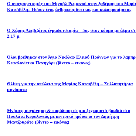
Ο αποχαιρετισμός του Μιχαήλ Ρωμανού στην ξαδέρφη του Μαρί
Κατσιβέλη: Ήσουν ένας άνθρωπος δοτικός και καλοπροαίρετος
Ο Χάρης Αλιβιζάτος έγραψε ιστορία – 5ος στον κόσμο με άλμα σ
2,17 μ.
Όλοι βρέθηκαν στον Άγιο Νικόλαο Ελειού Πρόννων για το λαμπρ
Κεφαλονίτικο Πανηγύρι (βίντεο – εικόνες)
Θλίψη για την απώλεια της Μαρίας Κατσιβέλη – Συλλυπητήρια
μηνύματα
Μνήμες, συγκίνηση & παράδοση σε μια ξεχωριστή βραδιά στα
Πουλάτα Κεφαλονιάς με κεντρικό πρόσωπο τον Δημήτρη
Μαντζουράτο (βίντεο – εικόνες)