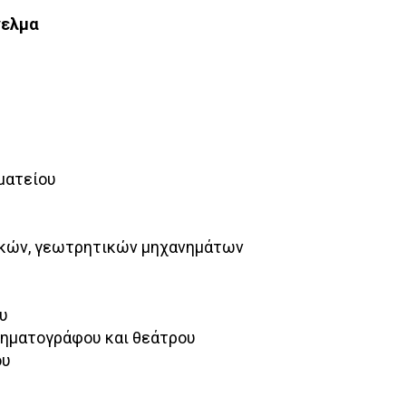
γελμα
ματείου
ικών, γεωτρητικών μηχανημάτων
υ
νηματογράφου και θεάτρου
ου