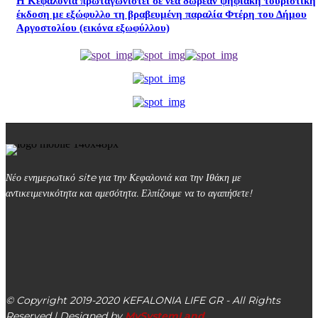
Η Κεφαλονιά πρωταγωνιστεί σε νέα δωρεάν ψηφιακή τουριστική
έκδοση με εξώφυλλο τη βραβευμένη παραλία Φτέρη του Δήμου
Αργοστολίου (εικόνα εξωφύλλου)
Νέο ενημερωτικό site για την Κεφαλονιά και την Ιθάκη με
αντικειμενικότητα και αμεσότητα. Ελπίζουμε να το αγαπήσετε!
kefalonialife24@gmail.com
Αργοστόλι, Κεφαλονιά, ΤΚ 28100
© Copyright 2019-2020 KEFALONIA LIFE GR - All Rights
Reserved | Designed by
MySystemLand