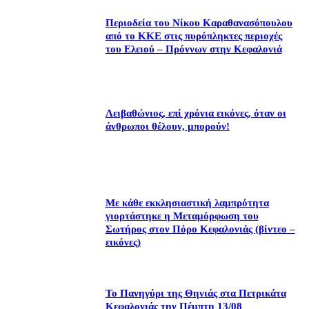
Περιοδεία του Νίκου Καραθανασόπουλου
από το ΚΚΕ στις πυρόπληκτες περιοχές
του Ελειού – Πρόννων στην Κεφαλονιά
Λειβαθώνιος, επί χρόνια εικόνες, όταν οι
άνθρωποι θέλουν, μπορούν!
Με κάθε εκκλησιαστική λαμπρότητα
γιορτάστηκε η Μεταμόρφωση του
Σωτήρος στον Πόρο Κεφαλονιάς (βίντεο –
εικόνες)
Το Πανηγύρι της Θηνιάς στα Πετρικάτα
Κεφαλονιάς την Πέμπτη 13/08