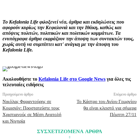
Facebook
X
Pinterest
WhatsApp
Το Kefalonia Life φιλοξενεί νέα, άρθρα και εκδηλώσεις που
αφορούν κυρίως την Κεφαλονιά και την Ιθάκη, καθώς και
απόψεις πολιτών, πολιτικών και πολιτικών κομμάτων. Τα
ενυπόγραφα άρθρα εκφράζουν την άποψη των συντακτών τους,
χωρίς αυτή να συμπίπτει κατ' ανάγκη με την άποψη του
Kefalonia Life.
Ακολουθήστε το
Kefalonia Life στο Google News
για όλες τις
τελευταίες ειδήσεις
Προηγούμενο άρθρο
Επόμενο άρθρο
Νικόλας Φαραντούρης σε
Το Κάστρο του Αγίου Γεωργίου
Κομισιόν: Προστατεύστε τους
θα είναι κλειστό για σήμερα
Χριστιανούς σε Μέση Ανατολή
Πέμπτη 27/11
και Νιγηρία
ΣΥΣΧΕΤΙΖΟΜΕΝΑ ΑΡΘΡΑ