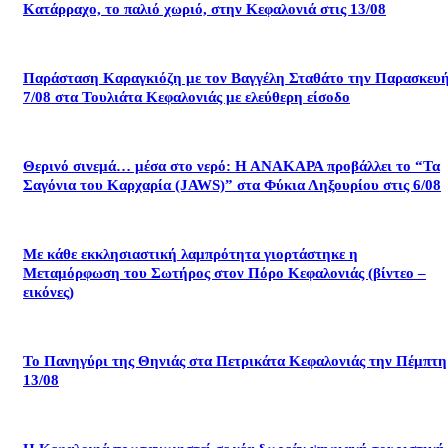
Κατάρραχο, το παλιό χωριό, στην Κεφαλονιά στις 13/08
Παράσταση Καραγκιόζη με τον Βαγγέλη Σταθάτο την Παρασκευ
7/08 στα Τουλιάτα Κεφαλονιάς με ελεύθερη είσοδο
Θερινό σινεμά… μέσα στο νερό: Η ΑΝΑΚΑΡΑ προβάλλει το “Τα
Σαγόνια του Καρχαρία (JAWS)” στα Φύκια Ληξουρίου στις 6/08
Με κάθε εκκλησιαστική λαμπρότητα γιορτάστηκε η
Μεταμόρφωση του Σωτήρος στον Πόρο Κεφαλονιάς (βίντεο –
εικόνες)
Το Πανηγύρι της Θηνιάς στα Πετρικάτα Κεφαλονιάς την Πέμπτη
13/08