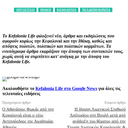
ΑΡΓΟΣΤΟΛΙ
ΙΘΑΚΗ
ΚΕΦΑΛΟΝΙΑ
ΝΕΑ ΔΗΜΟΚΡΑΤΙΑ
Facebook
X
Pinterest
WhatsApp
Το Kefalonia Life φιλοξενεί νέα, άρθρα και εκδηλώσεις που
αφορούν κυρίως την Κεφαλονιά και την Ιθάκη, καθώς και
απόψεις πολιτών, πολιτικών και πολιτικών κομμάτων. Τα
ενυπόγραφα άρθρα εκφράζουν την άποψη των συντακτών τους,
χωρίς αυτή να συμπίπτει κατ' ανάγκη με την άποψη του
Kefalonia Life.
Ακολουθήστε το
Kefalonia Life στο Google News
για όλες τις
τελευταίες ειδήσεις
Προηγούμενο άρθρο
Επόμενο άρθρο
Ο Αθανάσιος Φωκάς από την
Η ίδρυση Λιμενικού Σταθμού
Κεφαλονιά είναι ο νέος
Ληξουρίου στη Βουλή μετά από
Αντιπρόεδρος της Ακαδημίας
ανάδειξη του θέματος από την
Αθηνών
Ένωση Λιμενικών Κεφαλονιάς &