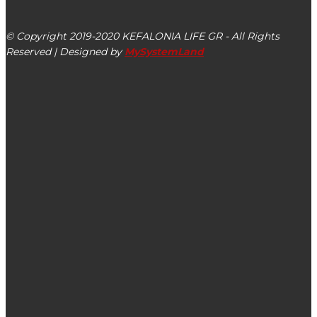
Αργοστόλι, Κεφαλονιά, ΤΚ 28100
© Copyright 2019-2020 KEFALONIA LIFE GR - All Rights
Reserved | Designed by
MySystemLand
ΕΙΔΗΣΕΙΣ
Όλα έτοιμα για την χορευτική παράσταση “Human Tech
Evolution” στο Αργοστόλι (εικόνες)
Έφυγε από τη ζωή ο Στέλιος Τσαγκαρίδης
Βράβευση του Εργαστηρίου Υπολογιστικής
Μοντελοποίησης (CMODLab) του Ιονίου Πανεπιστημίου