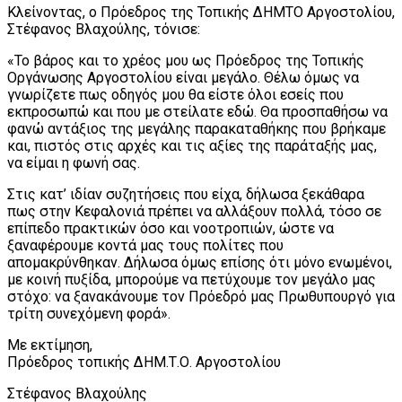
Κλείνοντας, ο Πρόεδρος της Τοπικής ΔΗΜΤΟ Αργοστολίου,
Στέφανος Βλαχούλης, τόνισε:
«Το βάρος και το χρέος μου ως Πρόεδρος της Τοπικής
Οργάνωσης Αργοστολίου είναι μεγάλο. Θέλω όμως να
γνωρίζετε πως οδηγός μου θα είστε όλοι εσείς που
εκπροσωπώ και που με στείλατε εδώ. Θα προσπαθήσω να
φανώ αντάξιος της μεγάλης παρακαταθήκης που βρήκαμε
και, πιστός στις αρχές και τις αξίες της παράταξής μας,
να είμαι η φωνή σας.
Στις κατ’ ιδίαν συζητήσεις που είχα, δήλωσα ξεκάθαρα
πως στην Κεφαλονιά πρέπει να αλλάξουν πολλά, τόσο σε
επίπεδο πρακτικών όσο και νοοτροπιών, ώστε να
ξαναφέρουμε κοντά μας τους πολίτες που
απομακρύνθηκαν. Δήλωσα όμως επίσης ότι μόνο ενωμένοι,
με κοινή πυξίδα, μπορούμε να πετύχουμε τον μεγάλο μας
στόχο: να ξανακάνουμε τον Πρόεδρό μας Πρωθυπουργό για
τρίτη συνεχόμενη φορά».
Με εκτίμηση,
Πρόεδρος τοπικής ΔΗΜ.Τ.Ο. Αργοστολίου
Στέφανος Βλαχούλης