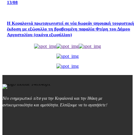
13/08
Η Κεφαλονιά πρωταγωνιστεί σε νέα δωρεάν ψηφιακή τουριστική
έκδοση με εξώφυλλο τη βραβευμένη παραλία Φτέρη του Δήμου
Αργοστολίου (εικόνα εξωφύλλου)
Νέο ενημερωτικό site για την Κεφαλονιά και την Ιθάκη με
αντικειμενικότητα και αμεσότητα. Ελπίζουμε να το αγαπήσετε!
kefalonialife24@gmail.com