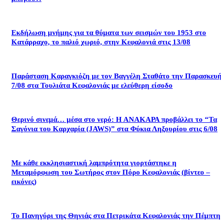
Εκδήλωση μνήμης για τα θύματα των σεισμών του 1953 στο
Κατάρραχο, το παλιό χωριό, στην Κεφαλονιά στις 13/08
Παράσταση Καραγκιόζη με τον Βαγγέλη Σταθάτο την Παρασκευ
7/08 στα Τουλιάτα Κεφαλονιάς με ελεύθερη είσοδο
Θερινό σινεμά… μέσα στο νερό: Η ΑΝΑΚΑΡΑ προβάλλει το “Τα
Σαγόνια του Καρχαρία (JAWS)” στα Φύκια Ληξουρίου στις 6/08
Με κάθε εκκλησιαστική λαμπρότητα γιορτάστηκε η
Μεταμόρφωση του Σωτήρος στον Πόρο Κεφαλονιάς (βίντεο –
εικόνες)
Το Πανηγύρι της Θηνιάς στα Πετρικάτα Κεφαλονιάς την Πέμπτη