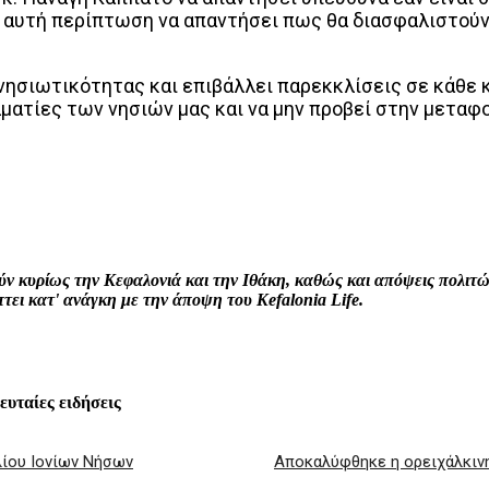
ία αυτή περίπτωση να απαντήσει πως θα διασφαλιστού
νησιωτικότητας και επιβάλλει παρεκκλίσεις σε κάθε 
λματίες των νησιών μας και να μην προβεί στην μεταφ
interest
WhatsApp
Linkedin
Email
ρούν κυρίως την Κεφαλονιά και την Ιθάκη, καθώς και απόψεις πολι
ει κατ' ανάγκη με την άποψη του Kefalonia Life.
λευταίες ειδήσεις
λίου Ιονίων Νήσων
Αποκαλύφθηκε η ορειχάλκινη