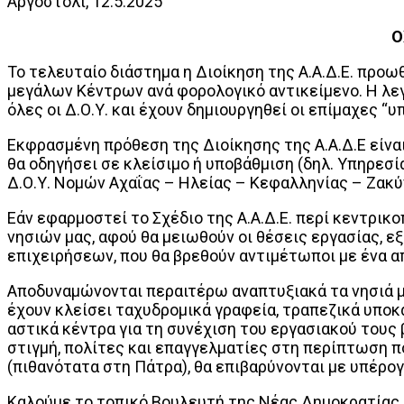
Αργοστόλι, 12.5.2025
Ο
Το τελευταίο διάστημα η Διοίκηση της Α.Α.Δ.Ε. προ
μεγάλων Κέντρων ανά φορολογικό αντικείμενο. Η λε
όλες οι Δ.Ο.Υ. και έχουν δημιουργηθεί οι επίμαχες “
Εκφρασμένη πρόθεση της Διοίκησης της Α.Α.Δ.Ε είνα
θα οδηγήσει σε κλείσιμο ή υποβάθμιση (δηλ. Υπηρεσί
Δ.Ο.Υ. Νομών Αχαΐας – Ηλείας – Κεφαλληνίας – Ζακύ
Εάν εφαρμοστεί το Σχέδιο της Α.Α.Δ.Ε. περί κεντρικ
νησιών μας, αφού θα μειωθούν οι θέσεις εργασίας, 
επιχειρήσεων, που θα βρεθούν αντιμέτωποι με ένα α
Αποδυναμώνονται περαιτέρω αναπτυξιακά τα νησιά 
έχουν κλείσει ταχυδρομικά γραφεία, τραπεζικά υποκ
αστικά κέντρα για τη συνέχιση του εργασιακού τους β
στιγμή, πολίτες και επαγγελματίες στη περίπτωση π
(πιθανότατα στη Πάτρα), θα επιβαρύνονται με υπέρογ
Καλούμε το τοπικό Βουλευτή της Νέας Δημοκρατίας, 