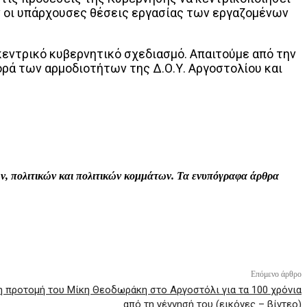
ν οι υπάρχουσες θέσεις εργασίας των εργαζομένων
κεντρικό κυβερνητικό σχεδιασμό. Απαιτούμε από την
ορά των αρμοδιοτήτων της Δ.Ο.Υ. Αργοστολίου και
Print
Tumblr
VK
Viber
τών, πολιτικών και πολιτικών κομμάτων. Τα ενυπόγραφα άρθρα
Επόμενο άρθρο
 προτομή του Μίκη Θεοδωράκη στο Αργοστόλι για τα 100 χρόνια
από τη γέννησή του (εικόνες – βίντεο)