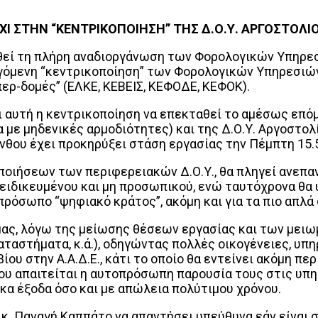
ΧΙ ΣΤΗΝ “ΚΕΝΤΡΙΚΟΠΟΙΗΣΗ” ΤΗΣ Δ.Ο.Υ. ΑΡΓΟΣΤΟΛΙ
ωθεί τη πλήρη αναδιοργάνωση των Φορολογικών Υπηρεσι
γόμενη “κεντρικοποίηση” των Φορολογικών Υπηρεσιών 
υπερ-δομές” (ΕΛΚΕ, ΚΕΒΕΙΣ, ΚΕΦΟΔΕ, ΚΕΦΟΚ).
ι αυτή η κεντρικοποίηση να επεκταθεί το αμέσως επόμ
α με μηδενικές αρμοδιότητες) και της Δ.Ο.Υ. Αργοστο
νθου έχει προκηρύξει στάση εργασίας την Πέμπτη 15.5
οποιήσεων των περιφερειακών Δ.Ο.Υ., θα πληγεί ανεπα
εξειδικευμένου και μη προσωπικού, ενώ ταυτόχρονα θ
πρόσωπο “ψηφιακό κράτος”, ακόμη και για τα πιο απλά
μας, λόγω της μείωσης θέσεων εργασίας και των μει
αταστήματα, κ.ά.), οδηγώντας πολλές οικογένειες, υ
ίου στην Α.Α.Δ.Ε., κάτι το οποίο θα εντείνει ακόμη π
ου απαιτείται η αυτοπρόσωπη παρουσία τους στις υπ
κα έξοδα όσο και με απώλεια πολύτιμου χρόνου.
κ. Παναγή Καππάτο να απαντήσει υπεύθυνα εάν είναι 