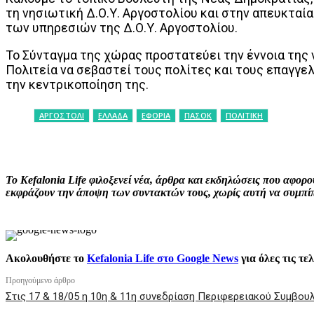
τη νησιωτική Δ.Ο.Υ. Αργοστολίου και στην απευκτα
των υπηρεσιών της Δ.Ο.Υ. Αργοστολίου.
Το Σύνταγμα της χώρας προστατεύει την έννοια της 
Πολιτεία να σεβαστεί τους πολίτες και τους επαγγε
την κεντρικοποίηση της.
ΑΡΓΟΣΤΟΛΙ
ΕΛΛΑΔΑ
ΕΦΟΡΙΑ
ΠΑΣΟΚ
ΠΟΛΙΤΙΚΗ
ΚΟΙΝΟΠΟΙΗΣΗ
Facebook
X
P
Το Kefalonia Life φιλοξενεί νέα, άρθρα και εκδηλώσεις που αφο
εκφράζουν την άποψη των συντακτών τους, χωρίς αυτή να συμπίπτ
Ακολουθήστε το
Kefalonia Life στο Google News
για όλες τις τε
Προηγούμενο άρθρο
Στις 17 & 18/05 η 10η & 11η συνεδρίαση Περιφερειακού Συμβου