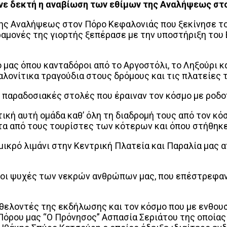
νε δεκτή η αναβίωση των εθίμων της Αναλήψεως στ
της Αναλήψεως στον Πόρο Κεφαλονιάς που ξεκίνησε το
αμονές της γιορτής ξεπέρασε με την υποστήριξη του 
 μας όπου κανταδόροι από το Αργοστόλι, το Ληξούρι κ
ονίτικα τραγούδια στους δρόμους και τις πλατείες 
 με παραδοσιακές στολές που έραιναν τον κόσμο με ροδ
τική αυτή ομάδα καθ’ όλη τη διαδρομή τους από τον κό
α από τους τουρίστες των κότερων και όπου στήθηκε 
το μικρό λιμάνι στην Κεντρική Πλατεία και Παραλία μ
 οι ψυχές των νεκρών ανθρώπων μας, που επέστρεφαν 
ς εθελοντές της εκδήλωσης και τον κόσμο που με ενθο
όρου μας “Ο Πρόνησος” Ασπασία Σεριάτου της οποίας 