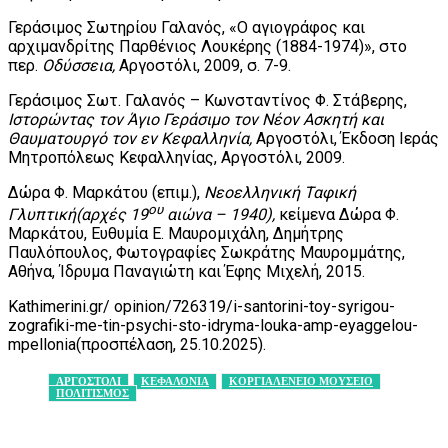
Γεράσιμος Σωτηρίου Γαλανός, «Ο αγιογράφος και
αρχιμανδρίτης Παρθένιος Λουκέρης (1884-1974)», στο
περ.
Οδύσσεια,
Αργοστόλι, 2009, σ. 7-9.
Γεράσιμος Σωτ. Γαλανός – Κωνσταντίνος Φ. Στάβερης,
Ιστορώντας τον Άγιο Γεράσιμο τον Νέον Ασκητή και
Θαυματουργό τον εν Κεφαλληνία,
Αργοστόλι, Έκδοση Ιεράς
Μητροπόλεως Κεφαλληνίας, Αργοστόλι, 2009.
Δώρα Φ. Μαρκάτου (επιμ.),
Νεοελληνική Ταφική
ου
Γλυπτική(αρχές 19
αιώνα – 1940),
κείμενα Δώρα Φ.
Μαρκάτου, Ευθυμία Ε. Μαυρομιχάλη, Δημήτρης
Παυλόπουλος, Φωτογραφίες Σωκράτης Μαυρομμάτης,
Αθήνα, Ίδρυμα Παναγιώτη και Έφης Μιχελή, 2015.
Kathimerini.gr/ opinion/726319/i-santorini-toy-syrigou-
zografiki-me-tin-psychi-sto-idryma-louka-amp-eyaggelou-
mpellonia(προσπέλαση, 25.10.2025).
ΑΡΓΟΣΤΟΛΙ
ΚΕΦΑΛΟΝΙΑ
ΚΟΡΓΙΑΛΕΝΕΙΟ ΜΟΥΣΕΙΟ
ΠΟΛΙΤΙΣΜΟΣ
Facebook
X
Pinterest
WhatsApp