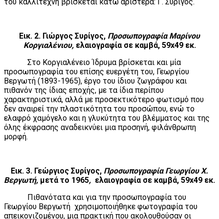
του καλλιτέχνη βρίσκεται κάτω αριστερά: Γ. Συρίγος.
Εικ. 2. Γιώργος Συρίγος,
Προσωπογραφία Μαρίνου
Κοργιαλένιου,
ελαιογραφία σε καμβά, 59
x49 εκ.
Στο Κοργιαλένειο Ίδρυμα βρίσκεται και μία
προσωπογραφία του επίσης ευεργέτη του, Γεωργίου
Βεργωτή (1893-1965), έργο του ίδιου ζωγράφου και
πιθανόν της ίδιας εποχής, με τα ίδια περίπου
χαρακτηριστικά, αλλά με προσεκτικότερο φωτισμό που
δεν αναιρεί την πλαστικότητα του προσώπου, ενώ το
ελαφρό χαμόγελο και η γλυκύτητα του βλέμματος και της
όλης έκφρασης αναδεικνύει μια προσηνή, φιλάνθρωπη
μορφή.
Εικ. 3. Γεώργιος Συρίγος,
Προσωπογραφία Γεωργίου Χ.
Βεργωτή,
μετά το 1965
,
ελαιογραφία σε καμβά, 59
x
49 εκ.
Πιθανότατα και για την προσωπογραφία του
Γεωργίου Βεργωτή χρησιμοποιήθηκε φωτογραφία του
απεικονιζομένου, μια πρακτική που ακολουθούσαν οι