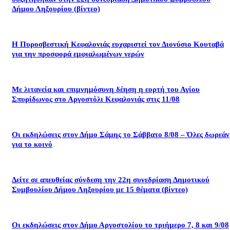
Δήμου Ληξουρίου (βίντεο)
Η Πυροσβεστική Κεφαλονιάς ευχαριστεί τον Διονύσιο Κουταβά
για την προσφορά εμφιαλωμένων νερών
Με λιτανεία και επιμνημόσυνη δέηση η εορτή του Αγίου
Σπυρίδωνος στο Αργοστόλι Κεφαλονιάς στις 11/08
Οι εκδηλώσεις στον Δήμο Σάμης το Σάββατο 8/08 – Όλες δωρεάν
για το κοινό
Δείτε σε απευθείας σύνδεση την 22η συνεδρίαση Δημοτικού
Συμβουλίου Δήμου Ληξουρίου με 15 θέματα (βίντεο)
Οι εκδηλώσεις στον Δήμο Αργοστολίου το τριήμερο 7, 8 και 9/08