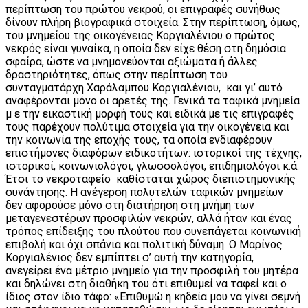
περίπτωση του πρώτου νεκρού, οι επιγραφές συνήθως
δίνουν πλήρη βιογραφικά στοιχεία. Στην περίπτωση, όμως,
του μνημείου της οικογένειας Κοργιαλένιου ο πρώτος
νεκρός είναι γυναίκα, η οποία δεν είχε θέση στη δημόσια
σφαίρα, ώστε να μνημονεύονται αξιώματα ή άλλες
δραστηριότητες, όπως στην περίπτωση του
συνταγματάρχη Χαράλαμπου Κοργιαλένιου, και γι’ αυτό
αναφέρονται μόνο οι αρετές της. Γενικά τα ταφικά μνημεία
μ ε την εικαστική μορφή τους και ειδικά με τις επιγραφές
τους παρέχουν πολύτιμα στοιχεία για την οικογένεια και
την κοινωνία της εποχής τους, τα οποία ενδιαφέρουν
επιστήμονες διαφόρων ειδικοτήτων: ιστορικοί της τέχνης,
ιστορικοί, κοινωνιολόγοι, γλωσσολόγοι, επιδημιολόγοι κ.ά.
Έτσι το νεκροταφείο καθίσταται χώρος διεπιστημονικής
συνάντησης. Η ανέγερση πολυτελών ταφικών μνημείων
δεν αφορούσε μόνο στη διατήρηση στη μνήμη των
μεταγενεστέρων προσφιλών νεκρών, αλλά ήταν και ένας
τρόπος επίδειξης του πλούτου που συνεπάγεται κοινωνική
επιβολή και όχι σπάνια και πολιτική δύναμη. Ο Μαρίνος
Κοργιαλένιος δεν εμπίπτει σ’ αυτή την κατηγορία,
ανεγείρει ένα μέτριο μνημείο για την προσφιλή του μητέρα
και δηλώνει στη διαθήκη του ότι επιθυμεί να ταφεί και ο
ίδιος στον ίδιο τάφο: «Επιθυμώ η κηδεία μου να γίνει σεμνή