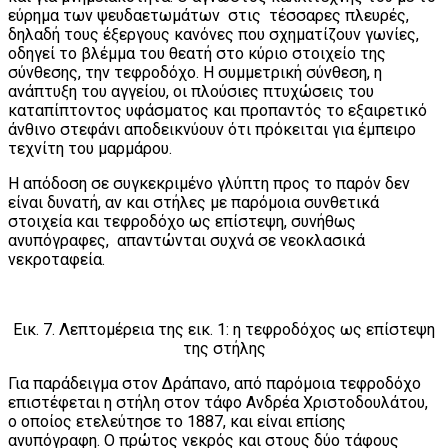
εύρημα των ψευδαετωμάτων στις τέσσαρες πλευρές,
δηλαδή τους έξεργους κανόνες που σχηματίζουν γωνίες,
οδηγεί το βλέμμα του θεατή στο κύριο στοιχείο της
σύνθεσης, την τεφροδόχο. Η συμμετρική σύνθεση, η
ανάπτυξη του αγγείου, οι πλούσιες πτυχώσεις του
καταπίπτοντος υφάσματος και προπαντός το εξαιρετικό
άνθινο στεφάνι αποδεικνύουν ότι πρόκειται για έμπειρο
τεχνίτη του μαρμάρου.
Η απόδοση σε συγκεκριμένο γλύπτη προς το παρόν δεν
είναι δυνατή, αν και στήλες με παρόμοια συνθετικά
στοιχεία και τεφροδόχο ως επίστεψη, συνήθως
ανυπόγραφες, απαντώνται συχνά σε νεοκλασικά
νεκροταφεία.
Εικ. 7. Λεπτομέρεια της εικ. 1: η τεφροδόχος ως επίστεψη
της στήλης
Για παράδειγμα στον Δράπανο, από παρόμοια τεφροδόχο
επιστέφεται η στήλη στον τάφο Ανδρέα Χριστοδουλάτου,
ο οποίος ετελεύτησε το 1887, και είναι επίσης
ανυπόγραφη. Ο πρώτος νεκρός και στους δύο τάφους