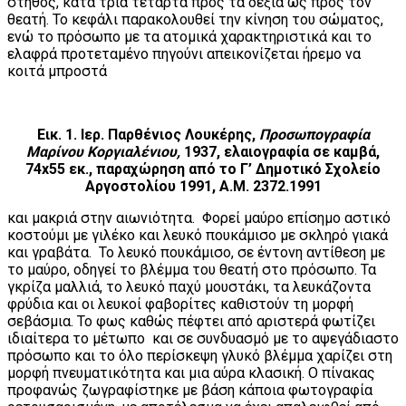
στήθος, κατά τρία τέταρτα προς τα δεξιά ως προς τον
θεατή. Το κεφάλι παρακολουθεί την κίνηση του σώματος,
ενώ το πρόσωπο με τα ατομικά χαρακτηριστικά και το
ελαφρά προτεταμένο πηγούνι απεικονίζεται ήρεμο να
κοιτά μπροστά
Εικ. 1. Ιερ. Παρθένιος Λουκέρης,
Προσωπογραφία
Μαρίνου Κοργιαλένιου,
1937, ελαιογραφία σε καμβά,
74
x55 εκ., παραχώρηση από το Γ’ Δημοτικό Σχολείο
Αργοστολίου 1991, Α.Μ. 2372.1991
και μακριά στην αιωνιότητα. Φορεί μαύρο επίσημο αστικό
κοστούμι με γιλέκο και λευκό πουκάμισο με σκληρό γιακά
και γραβάτα. Το λευκό πουκάμισο, σε έντονη αντίθεση με
το μαύρο, οδηγεί το βλέμμα του θεατή στο πρόσωπο. Τα
γκρίζα μαλλιά, το λευκό παχύ μουστάκι, τα λευκάζοντα
φρύδια και οι λευκοί φαβορίτες καθιστούν τη μορφή
σεβάσμια. Το φως καθώς πέφτει από αριστερά φωτίζει
ιδιαίτερα το μέτωπο και σε συνδυασμό με το αψεγάδιαστο
πρόσωπο και το όλο περίσκεψη γλυκό βλέμμα χαρίζει στη
μορφή πνευματικότητα και μια αύρα κλασική. Ο πίνακας
προφανώς ζωγραφίστηκε με βάση κάποια φωτογραφία