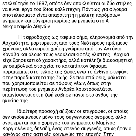
ετελεύτησε το 1887, οπότε δεν αποκλείεται οι δύο στήλες
να είναι έργα του ίδιου καλλιτέχνη. Πάντως για σίγουρα
αποτελέσματα είναι απαραίτητη η μελέτη παρόμοιων
μνημείων και σύγκριση κυρίως με μνημεία στο Α’
Νεκροταφείο Αθηνών.
Η τεφροδόχος ως ταφικό σήμα, κληρονομιά από την
Αρχαιότητα, μαρτυρείται από τους Νεότερους πρώιμους
χρόνους, αλλά ευρεία χρήση γνώρισε από τον Αντόνιο
Κανόβα και όλους τους νεοκλασικιστές γλύπτες. Αρχικά
είχε θρησκευτικό χαρακτήρα, αλλά κατέληξε διακοσμητική
με συμβολικά στοιχεία: το καταπίπτον ύφασμα
παραπέμπει στο τέλος της ζωής, ενώ το άνθινο στεφάνι
στην παροδικότητα της ζωής. Σε περιπτώσεις, μάλιστα,
που χρησιμοποιείται σε τάφους νέων, όπως στην
περίπτωση του μνημείου Ανδρέα Χριστοδουλάτου,
υπαινίσσεται ότι η ζωή έσβησε πάνω στο άνθος της
ηλικίας της.
Ιδιαίτερη προσοχή αξίζουν οι επιγραφές, οι οποίες
δεν αναδεικνύουν μόνο τους συγγενικούς δεσμούς, αλλά
αναφέρεται και ο χορηγός του μνημείου, ο Μαρίνος
Κοργιαλένιος, δηλαδή, ένας στενός συγγενής, όπως ήταν ο
κανόνας στις αστικές κοινωνίες της εποχής. Στην