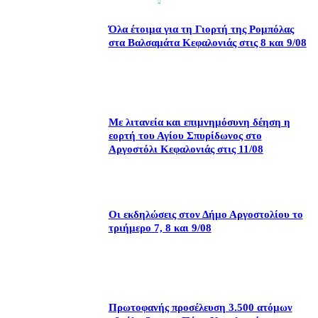
Όλα έτοιμα για τη Γιορτή της Ρομπόλας
στα Βαλσαμάτα Κεφαλονιάς στις 8 και 9/08
Με λιτανεία και επιμνημόσυνη δέηση η
εορτή του Αγίου Σπυρίδωνος στο
Αργοστόλι Κεφαλονιάς στις 11/08
Οι εκδηλώσεις στον Δήμο Αργοστολίου το
τριήμερο 7, 8 και 9/08
Πρωτοφανής προσέλευση 3.500 ατόμων