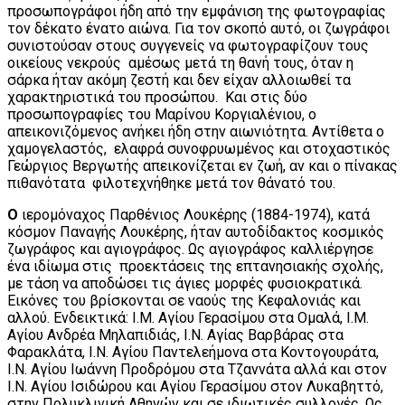
προσωπογράφοι ήδη από την εμφάνιση της φωτογραφίας
τον δέκατο ένατο αιώνα. Για τον σκοπό αυτό, οι ζωγράφοι
συνιστούσαν στους συγγενείς να φωτογραφίζουν τους
οικείους νεκρούς αμέσως μετά τη θανή τους, όταν η
σάρκα ήταν ακόμη ζεστή και δεν είχαν αλλοιωθεί τα
χαρακτηριστικά του προσώπου. Και στις δύο
προσωπογραφίες του Μαρίνου Κοργιαλένιου, ο
απεικονιζόμενος ανήκει ήδη στην αιωνιότητα. Αντίθετα ο
χαμογελαστός, ελαφρά συνοφρυωμένος και στοχαστικός
Γεώργιος Βεργωτής απεικονίζεται εν ζωή, αν και ο πίνακας
πιθανότατα φιλοτεχνήθηκε μετά τον θάνατό του.
Ο
ιερομόναχος Παρθένιος Λουκέρης (1884-1974), κατά
κόσμον Παναγής Λουκέρης, ήταν αυτοδίδακτος κοσμικός
ζωγράφος και αγιογράφος. Ως αγιογράφος καλλιέργησε
ένα ιδίωμα στις προεκτάσεις της επτανησιακής σχολής,
με τάση να αποδώσει τις άγιες μορφές φυσιοκρατικά.
Εικόνες του βρίσκονται σε ναούς της Κεφαλονιάς και
αλλού. Ενδεικτικά: Ι.Μ. Αγίου Γερασίμου στα Ομαλά, Ι.Μ.
Αγίου Ανδρέα Μηλαπιδιάς, Ι.Ν. Αγίας Βαρβάρας στα
Φαρακλάτα, Ι.Ν. Αγίου Παντελεήμονα στα Κοντογουράτα,
Ι.Ν. Αγίου Ιωάννη Προδρόμου στα Τζαννάτα αλλά και στον
Ι.Ν. Αγίου Ισιδώρου και Αγίου Γερασίμου στον Λυκαβηττό,
στην Πολυκλινική Αθηνών και σε ιδιωτικές συλλογές. Ως