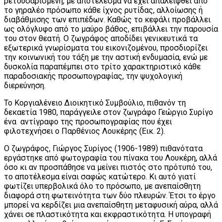
ρετουσαρισμένη, με αποτέλεσμα να έχει απαλειφθεί από
το γηραλέο πρόσωπο κάθε ίχνος ρυτίδας, αλλοίωσης ή
διαβάθμισης των επιπέδων. Καθώς το κεφάλι προβάλλει
ως ολόγλυφο από το μαύρο βάθος, επιβάλλει την παρουσία
του στον θεατή. Ο ζωγράφος αποδίδει γενικευτικά τα
εξωτερικά γνωρίσματα του εικονιζομένου, προσδιορίζει
την κοινωνική του τάξη με την αστική ενδυμασία, ενώ με
δυσκολία παραπέμπει στο τρίτο χαρακτηριστικό κάθε
παραδοσιακής προσωπογραφίας, την ψυχολογική
διερεύνηση.
Το Κοργιαλένειο Διοικητικό Συμβούλιο, πιθανόν τη
δεκαετία 1980, παράγγειλε στον ζωγράφο Γεώργιο Συρίγο
ένα αντίγραφο της προσωπογραφίας που έχει
φιλοτεχνήσει ο Παρθένιος Λουκέρης (Εικ. 2).
Ο ζωγράφος, Γιώργος Συρίγος (1906-1989) πιθανότατα
εργάστηκε από φωτογραφία του πίνακα του Λουκέρη, αλλά
όσο κι αν προσπάθησε να μείνει πιστός στο πρότυπό του,
το αποτέλεσμα είναι σαφώς κατώτερο. Κι αυτό γιατί
φωτίζει υπερβολικά όλο το πρόσωπο, με ανεπαίσθητη
διαφορά στη φωτεινότητα των δύο πλευρών. Έτσι το έργο
μπορεί να κερδίζει μια ανεπαίσθητη μεταφυσική αύρα, αλλά
χάνει σε πλαστικότητα και εκφραστικότητα. Η υπογραφή