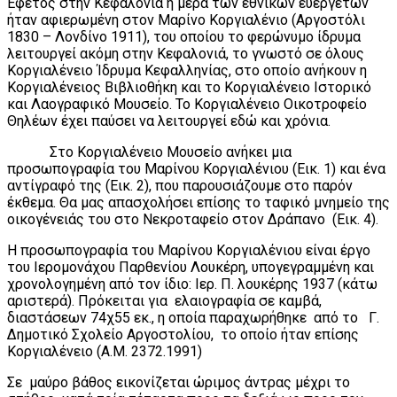
Εφέτος στην Κεφαλονιά η μέρα των εθνικών ευεργετών
ήταν αφιερωμένη στον Μαρίνο Κοργιαλένιο (Αργοστόλι
1830 – Λονδίνο 1911), του οποίου το φερώνυμο ίδρυμα
λειτουργεί ακόμη στην Κεφαλονιά, το γνωστό σε όλους
Κοργιαλένειο Ίδρυμα Κεφαλληνίας, στο οποίο ανήκουν η
Κοργιαλένειος Βιβλιοθήκη και το Κοργιαλένειο Ιστορικό
και Λαογραφικό Μουσείο. Το Κοργιαλένειο Οικοτροφείο
Θηλέων έχει παύσει να λειτουργεί εδώ και χρόνια.
Στο Κοργιαλένειο Μουσείο ανήκει μια
προσωπογραφία του Μαρίνου Κοργιαλένιου (Εικ. 1) και ένα
αντίγραφό της (Εικ. 2), που παρουσιάζουμε στο παρόν
έκθεμα. Θα μας απασχολήσει επίσης το ταφικό μνημείο της
οικογένειάς του στο Νεκροταφείο στον Δράπανο (Εικ. 4).
Η προσωπογραφία του Μαρίνου Κοργιαλένιου είναι έργο
του Ιερομονάχου Παρθενίου Λουκέρη, υπογεγραμμένη και
χρονολογημένη από τον ίδιο: Ιερ. Π. λουκέρης 1937 (κάτω
αριστερά). Πρόκειται για ελαιογραφία σε καμβά,
διαστάσεων 74χ55 εκ., η οποία παραχωρήθηκε από το Γ.
Δημοτικό Σχολείο Αργοστολίου, το οποίο ήταν επίσης
Κοργιαλένειο (Α.Μ. 2372.1991)
Σε μαύρο βάθος εικονίζεται ώριμος άντρας μέχρι το