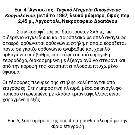
Εικ. 4.΄Αγνωστος,
Ταφικό Μνημείο Οικογένειας
Κοργιαλένιου,
μετά το 1887, λευκό μάρμαρο, ύψος περ.
2,45 μ., Αργοστόλι, Νεκροταφείο Δραπάνου
Στην κορυφή τάφου, διαστάσεων 3×5 μ., με
σιδερένιο κιγκλίδωμα και ταφόπλακα με απλό ανάγλυφο
σταυρό, ορθώνεται ορθογώνια στήλη, η οποία εδράζεται
πάνω σε γκρίζο ορθογώνιο αναβαθμό και χαμηλό
ορθογώνιο υπόβαθρο, επιστέφεται από ευμεγέθη
τεφροδόχο, διακοσμημένη με έξεργο άνθινο στεφάνι και
από την κορυφή της καταπίπτει πλούσια πτυχωμένο
ύφασμα.
Οι τέσσαρες πλευρές της στήλης καλύπτονται από
επιγραφές. Στην μπροστινή πλευρά, μέσα σε ανάγλυφο
πάπυρο στερεωμένο με κλαδιά τριανταφυλλιάς, είναι
χαραγμένη η εξής
Εικ. 5, λεπτομέρεια της εικ. 4: η πρόσθια πλευρά με την
κύρια επιγραφή.