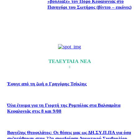
«βούλιαξε» τον Πόρο Κεφαλονιάς στο
Πανηγύρι του Σωτήρος (βίντεο – εικόνες)
ΤΕΛΕΥΤΑΙΑ ΝΕΑ
Έφυγε από τη ζωή ο Γρηγόρης Τσίκλης
Όλα έτοιμα για τη Γιορτή της Ρομπόλας στα Βαλσαμάτα
Κεφαλονιάς στις 8 και 9/08
Βαγγέλης Θεοφιλάτος: Οι θέσεις μας ως ΔΗ.ΣΥ.Π.ΠΑ για όσα
συζητήθηκαν στην 22η συνεδρίαση Δημοτικού Συμβουλίου