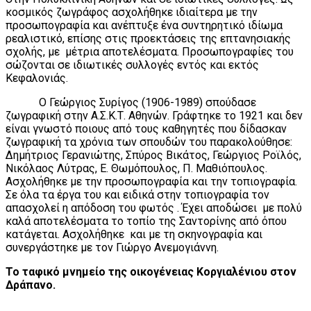
κοσμικός ζωγράφος ασχολήθηκε ιδιαίτερα με την
προσωπογραφία και ανέπτυξε ένα συντηρητικό ιδίωμα
ρεαλιστικό, επίσης στις προεκτάσεις της επτανησιακής
σχολής, με μέτρια αποτελέσματα. Προσωπογραφίες του
σώζονται σε ιδιωτικές συλλογές εντός και εκτός
Κεφαλονιάς.
Ο Γεώργιος Συρίγος (1906-1989) σπούδασε
ζωγραφική στην Α.Σ.Κ.Τ. Αθηνών. Γράφτηκε το 1921 και δεν
είναι γνωστό ποιους από τους καθηγητές που δίδασκαν
ζωγραφική τα χρόνια των σπουδών του παρακολούθησε:
Δημήτριος Γερανιώτης, Σπύρος Βικάτος, Γεώργιος Ροϊλός,
Νικόλαος Λύτρας, Ε. Θωμόπουλος, Π. Μαθιόπουλος.
Ασχολήθηκε με την προσωπογραφία και την τοπιογραφία.
Σε όλα τα έργα του και ειδικά στην τοπιογραφία τον
απασχολεί η απόδοση του φωτός . Έχει αποδώσει με πολύ
καλά αποτελέσματα το τοπίο της Σαντορίνης από όπου
κατάγεται. Ασχολήθηκε και με τη σκηνογραφία και
συνεργάστηκε με τον Γιώργο Ανεμογιάννη.
Το ταφικό μνημείο της οικογένειας Κοργιαλένιου στον
Δράπανο.