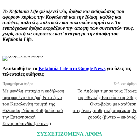
Το Kefalonia Life φιλοξενεί νέα, άρθρα και εκδηλώσεις που
αφορούν κυρίως την Κεφαλονιά και την Ιθάκη, καθώς και
απόψεις πολιτών, πολιτικών και πολιτικών κομμάτων. Τα
ενυπόγραφα άρθρα εκφράζουν την άποψη των συντακτών τους,
χωρίς αυτή να συμπίπτει κατ' ανάγκη με την άποψη του
Kefalonia Life.
Ακολουθήστε το
Kefalonia Life στο Google News
για όλες τις
τελευταίες ειδήσεις
Προηγούμενο άρθρο
Επόμενο άρθρο
Με μεγάλη επιτυχία η εκδήλωση
Το Ληξούρι τίμησε τους Ήρωες
αφιερωμένη στη ζωή & το έργο
της Εθνικής Επετείου της 28ης
του Κεφαλονίτη ποιητή της
Οκτωβρίου με κατάθεση
θάλασσας Νίκου Καββαδία από
στεφάνων, μαθητική παρέλαση &
την Επτανησιακή
χορούς (βίντεο – εικόνες)
Συνομοσπονδία (εικόνες)
ΣΥΣΧΕΤΙΖΟΜΕΝΑ ΑΡΘΡΑ