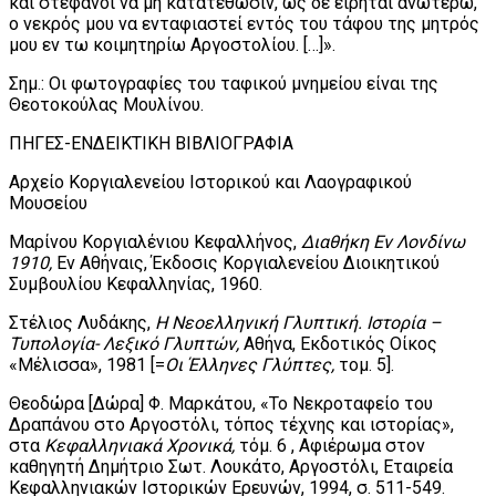
και στέφανοι να μη κατατεθώσιν, ως δε είρηται ανωτέρω,
ο νεκρός μου να ενταφιαστεί εντός του τάφου της μητρός
μου εν τω κοιμητηρίω Αργοστολίου. […]».
Σημ.: Οι φωτογραφίες του ταφικού μνημείου είναι της
Θεοτοκούλας Μουλίνου.
ΠΗΓΕΣ-ΕΝΔΕΙΚΤΙΚΗ ΒΙΒΛΙΟΓΡΑΦΙΑ
Αρχείο Κοργιαλενείου Ιστορικού και Λαογραφικού
Μουσείου
Μαρίνου Κοργιαλένιου Κεφαλλήνος,
Διαθήκη Εν Λονδίνω
1910,
Εν Αθήναις, Έκδοσις Κοργιαλενείου Διοικητικού
Συμβουλίου Κεφαλληνίας, 1960.
Στέλιος Λυδάκης,
Η Νεοελληνική Γλυπτική. Ιστορία –
Τυπολογία- Λεξικό Γλυπτών,
Αθήνα, Εκδοτικός Οίκος
«Μέλισσα», 1981 [=
Οι Έλληνες Γλύπτες,
τομ. 5].
Θεοδώρα [Δώρα] Φ. Μαρκάτου, «Το Νεκροταφείο του
Δραπάνου στο Αργοστόλι, τόπος τέχνης και ιστορίας»,
στα
Κεφαλληνιακά Χρονικά,
τόμ. 6 , Αφιέρωμα στον
καθηγητή Δημήτριο Σωτ. Λουκάτο, Αργοστόλι, Εταιρεία
Κεφαλληνιακών Ιστορικών Ερευνών, 1994, σ. 511-549.