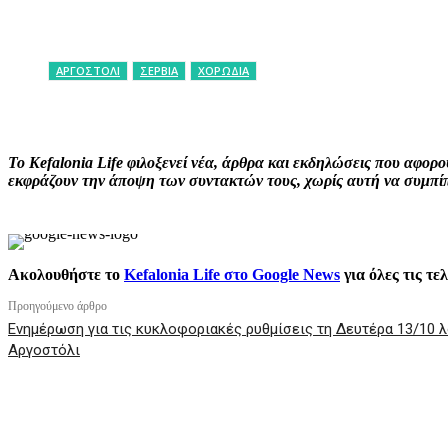
ΑΡΓΟΣΤΟΛΙ
ΣΕΡΒΙΑ
ΧΟΡΩΔΙΑ
ΚΟΙΝΟΠΟΙΗΣΗ
Facebook
X
P
Το Kefalonia Life φιλοξενεί νέα, άρθρα και εκδηλώσεις που αφο
εκφράζουν την άποψη των συντακτών τους, χωρίς αυτή να συμπίπτ
Ακολουθήστε το
Kefalonia Life στο Google News
για όλες τις τε
Προηγούμενο άρθρο
Ενημέρωση για τις κυκλοφοριακές ρυθμίσεις τη Δευτέρα 13/1
Αργοστόλι