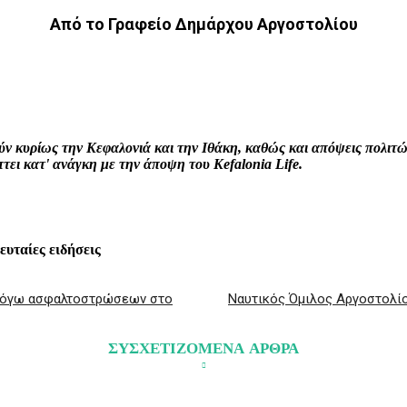
Από το Γραφείο Δημάρχου Αργοστολίου
interest
WhatsApp
Linkedin
Email
ρούν κυρίως την Κεφαλονιά και την Ιθάκη, καθώς και απόψεις πολι
ει κατ' ανάγκη με την άποψη του Kefalonia Life.
λευταίες ειδήσεις
0 λόγω ασφαλτοστρώσεων στο
Ναυτικός Όμιλος Αργοστολίο
ΣΥΣΧΕΤΙΖΟΜΕΝΑ ΑΡΘΡΑ