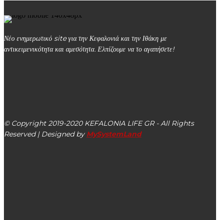
Νέο ενημερωτικό site για την Κεφαλονιά και την Ιθάκη με
αντικειμενικότητα και αμεσότητα. Ελπίζουμε να το αγαπήσετε!
kefalonialife24@gmail.com
Αργοστόλι, Κεφαλονιά, ΤΚ 28100
© Copyright 2019-2020 KEFALONIA LIFE GR - All Rights
Reserved | Designed by
MySystemLand
ΕΙΔΗΣΕΙΣ
Δημήτρης Μεσσάρης: Καταδικάζουμε την
επιθετική συμπεριφορά πολίτη απέναντι στον επικεφαλής