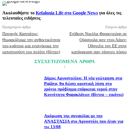
Ακολουθήστε το
Kefalonia Life στο Google News
για όλες τις
τελευταίες ειδήσεις
Προηγούμενο άρθρο
Επόμενο άρθρο
Παναγής Καππάτος:
Επίθεση Νικόλα Φαραντούρη σε
Θωρακίζουμε την ανθεκτικότητα
Ούρσουλα φον ντερ Λάιεν:
του κράτους και ενισχύουμε την
Οδηγείτε την ΕΕ στην
εμπιστοσύνη του πολίτη (βίντεο)
κατάρρευση σαν χάρτινο πύργο
ΣΥΣΧΕΤΙΖΟΜΕΝΑ ΑΡΘΡΑ
Δήμος Αργοστολίου: Η νέα γεώτρηση στα
Ραζάτα, θα δώσει οριστική λύση στο
χρόνιο πρόβλημα επάρκειας νερού στην
Κοινότητα Φαρακλάτων (βίντεο – εικόνες)
Ακύρωση της συναυλίας με την
ΑΝΑΣΤΑΣΙΑ στο Αργοστόλι που ήταν για
τις 13/08