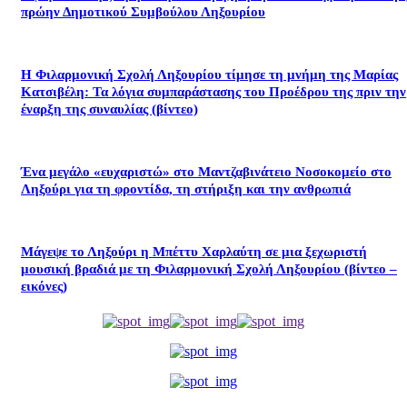
πρώην Δημοτικού Συμβούλου Ληξουρίου
Η Φιλαρμονική Σχολή Ληξουρίου τίμησε τη μνήμη της Μαρίας
Κατσιβέλη: Τα λόγια συμπαράστασης του Προέδρου της πριν την
έναρξη της συναυλίας (βίντεο)
Ένα μεγάλο «ευχαριστώ» στο Μαντζαβινάτειο Νοσοκομείο στο
Ληξούρι για τη φροντίδα, τη στήριξη και την ανθρωπιά
Μάγεψε το Ληξούρι η Μπέττυ Χαρλαύτη σε μια ξεχωριστή
μουσική βραδιά με τη Φιλαρμονική Σχολή Ληξουρίου (βίντεο –
εικόνες)