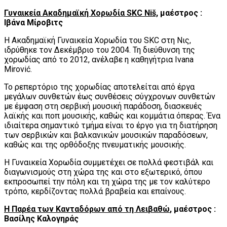
Γυναικεία Ακαδημαϊκή Χορωδία SKC Niš,
μαέστρος :
Ιβάνα Μίροβιτς
Η Ακαδημαϊκή Γυναικεία Χορωδία του SKC στη Νις,
ιδρύθηκε τον Δεκέμβριο του 2004. Τη διεύθυνση της
χορωδίας από το 2012, ανέλαβε η ​​καθηγήτρια Ivana
Mirović.
Το ρεπερτόριο της χορωδίας αποτελείται από έργα
μεγάλων συνθετών έως συνθέσεις σύγχρονων συνθετών
με έμφαση στη σερβική μουσική παράδοση, διασκευές
λαϊκής και ποπ μουσικής, καθώς και κομμάτια όπερας. Ένα
ιδιαίτερα σημαντικό τμήμα είναι το έργο για τη διατήρηση
των σερβικών και βαλκανικών μουσικών παραδόσεων,
καθώς και της ορθόδοξης πνευματικής μουσικής.
Η Γυναικεία Χορωδία συμμετέχει σε πολλά φεστιβάλ και
διαγωνισμούς στη χώρα της και στο εξωτερικό, όπου
εκπροσωπεί την πόλη και τη χώρα της με τον καλύτερο
τρόπο, κερδίζοντας πολλά βραβεία και επαίνους.
Η Παρέα των Κανταδόρων από τη Λειβαθώ
, μαέστρος :
Βασίλης Καλογηράς