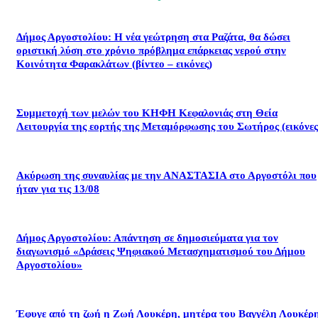
Δήμος Αργοστολίου: Η νέα γεώτρηση στα Ραζάτα, θα δώσει
οριστική λύση στο χρόνιο πρόβλημα επάρκειας νερού στην
Κοινότητα Φαρακλάτων (βίντεο – εικόνες)
Συμμετοχή των μελών του ΚΗΦΗ Κεφαλονιάς στη Θεία
Λειτουργία της εορτής της Μεταμόρφωσης του Σωτήρος (εικόνες
Ακύρωση της συναυλίας με την ΑΝΑΣΤΑΣΙΑ στο Αργοστόλι που
ήταν για τις 13/08
Δήμος Αργοστολίου: Απάντηση σε δημοσιεύματα για τον
διαγωνισμό «Δράσεις Ψηφιακού Μετασχηματισμού του Δήμου
Αργοστολίου»
Έφυγε από τη ζωή η Ζωή Λουκέρη, μητέρα του Βαγγέλη Λουκέρη