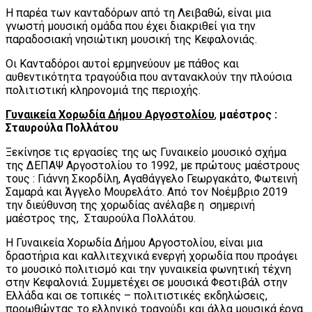
Η παρέα των κανταδόρων από τη Λειβαθώ, είναι μια
γνωστή μουσική ομάδα που έχει διακριθεί για την
παραδοσιακή νησιώτικη μουσική της Κεφαλονιάς.
Οι Κανταδόροι αυτοί ερμηνεύουν με πάθος και
αυθεντικότητα τραγούδια που αντανακλούν την πλούσια
πολιτιστική κληρονομιά της περιοχής.
Γυναικεία Χορωδία Δήμου Αργοστολίου
,
μαέστρος :
Σταυρούλα Πολλάτου
Ξεκίνησε τις εργασίες της ως Γυναικείο μουσικό σχήμα
της ΔΕΠΑΨ Αργοστολίου το 1992, με πρώτους μαέστρους
τους : Γιάννη Σκορδίλη, Αγαθάγγελο Γεωργακάτο, Φωτεινή
Σαμαρά και Άγγελο Μουρελάτο. Από τον Νοέμβριο 2019
την διεύθυνση της χορωδίας ανέλαβε η σημερινή
μαέστρος της, Σταυρούλα Πολλάτου.
Η Γυναικεία Χορωδία Δήμου Αργοστολίου, είναι μια
δραστήρια και καλλιτεχνικά ενεργή χορωδία που προάγει
το μουσικό πολιτισμό και την γυναικεία φωνητική τέχνη
στην Κεφαλονιά. Συμμετέχει σε μουσικά Φεστιβάλ στην
Ελλάδα και σε τοπικές – πολιτιστικές εκδηλώσεις,
προωθώντας το ελληνικό τραγούδι και άλλα μουσικά έργα.