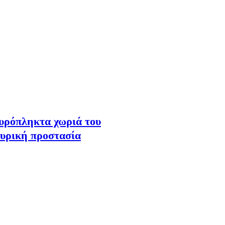
υρόπληκτα χωριά του
ιπυρική προστασία