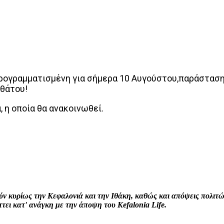
προγραμματισμένη για σήμερα 10 Αυγούστου,παράστα
αθάτου!
 η οποία θα ανακοινωθεί.
interest
WhatsApp
Linkedin
Email
ρούν κυρίως την Κεφαλονιά και την Ιθάκη, καθώς και απόψεις πολι
ει κατ' ανάγκη με την άποψη του Kefalonia Life.