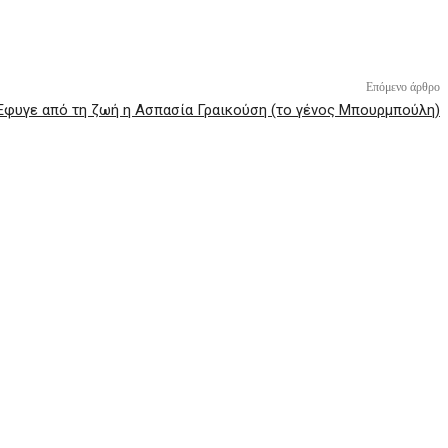
Επόμενο άρθρο
Έφυγε από τη ζωή η Ασπασία Γραικούση (το γένος Μπουρμπούλη)