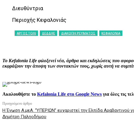
Διευθύντρια
Περιοχής Κεφαλονιάς
ΑΡΓΟΣΤΟΛΙ
ΔΕΔΔΗΕ
ΔΙΑΚΟΠΗ ΡΕΥΜΑΤΟΣ
ΚΕΦΑΛΟΝΙΑ
ΚΟΙΝΟΠΟΙΗΣΗ
Facebook
X
P
Το Kefalonia Life φιλοξενεί νέα, άρθρα και εκδηλώσεις που αφο
εκφράζουν την άποψη των συντακτών τους, χωρίς αυτή να συμπίπτ
Ακολουθήστε το
Kefalonia Life στο Google News
για όλες τις τε
Προηγούμενο άρθρο
Η Ένωση Α.μεΑ. “ΥΠΕΡΙΩΝ” ευχαριστεί την Ελπίδα Αραβαντινού γ
Δημήτρη Παληοδήμου