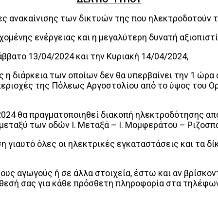
ες ανακαίνισης των δικτυών της που ηλεκτροδοτούν τ
χομένης ενέργειας και η μεγαλύτερη δυνατή αξιοπιστ
ββατο 13/04/2024 και την Κυριακή 14/04/2024,
η διάρκεια των οποίων δεν θα υπερβαίνει την 1 ώρα σ
περιοχές της Πόλεως Αργοστολίου από το ύψος του Ο
024 θα πραγματοποιηθεί διακοπή ηλεκτροδότησης απ
εταξύ των οδών Ι. Μεταξά – Ι. Μομφεράτου – Ριζοσπ
 γιαυτό όλες οι ηλεκτρικές εγκαταστάσεις και τα δίκ
ους αγωγούς ή σε άλλα στοιχεία, έστω και αν βρίσκο
άθεσή σας για κάθε πρόσθετη πληροφορία στα τηλέφω