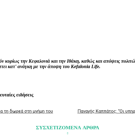
interest
WhatsApp
Linkedin
Email
ρούν κυρίως την Κεφαλονιά και την Ιθάκη, καθώς και απόψεις πολι
ει κατ' ανάγκη με την άποψη του Kefalonia Life.
λευταίες ειδήσεις
ια τη δωρεά στη μνήμη του
Παναγής Καππάτος: “Οι υπηρ
ΣΥΣΧΕΤΙΖΟΜΕΝΑ ΑΡΘΡΑ