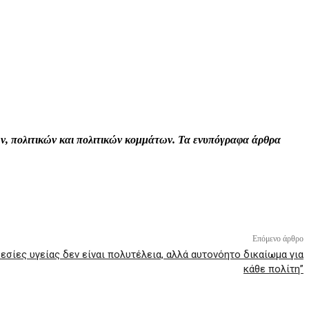
Print
Tumblr
VK
Viber
τών, πολιτικών και πολιτικών κομμάτων. Τα ενυπόγραφα άρθρα
Επόμενο άρθρο
εσίες υγείας δεν είναι πολυτέλεια, αλλά αυτονόητο δικαίωμα για
κάθε πολίτη”