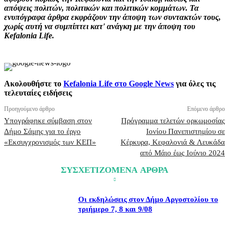
απόψεις πολιτών, πολιτικών και πολιτικών κομμάτων. Τα
ενυπόγραφα άρθρα εκφράζουν την άποψη των συντακτών τους,
χωρίς αυτή να συμπίπτει κατ' ανάγκη με την άποψη του
Kefalonia Life.
Ακολουθήστε το
Kefalonia Life στο Google News
για όλες τις
τελευταίες ειδήσεις
Προηγούμενο άρθρο
Επόμενο άρθρο
Υπογράφηκε σύμβαση στον
Πρόγραμμα τελετών ορκωμοσίας
Δήμο Σάμης για το έργο
Ιονίου Πανεπιστημίου σε
«Εκσυγχρονισμός των ΚΕΠ»
Κέρκυρα, Κεφαλονιά & Λευκάδα
από Μάιο έως Ιούνιο 2024
ΣΥΣΧΕΤΙΖΟΜΕΝΑ ΑΡΘΡΑ
Οι εκδηλώσεις στον Δήμο Αργοστολίου το
τριήμερο 7, 8 και 9/08