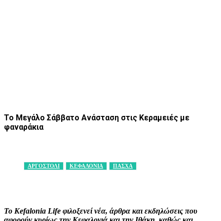
Το Μεγάλο Σάββατο Ανάσταση στις Κεραμειές με
φαναράκια
ΑΡΓΟΣΤΟΛΙ
ΚΕΦΑΛΟΝΙΑ
ΠΑΣΧΑ
Facebook
X
Pinterest
WhatsApp
Το Kefalonia Life φιλοξενεί νέα, άρθρα και εκδηλώσεις που
αφορούν κυρίως την Κεφαλονιά και την Ιθάκη, καθώς και