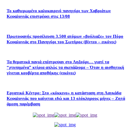
Το καθιερωμένο καλοκαιρινό πανηγύρι των Χαβριάτων
Κεφαλονιάς επιστρέφει στις 13/08
Πρωτοφανής προσέλευση 3.500 ατόμων «βούλιαξε» τον Πόρο
Κεφαλονιάς στο Πανηγύρι του Σωτήρος (βίντεο – εικόνες)
Τα θεματικά πανιά επέστρεψαν στο Ληξούρι… γιατί τα
“χτυπημένα” κτίρια απλώς τα σκεπάζουμε – Όταν η αισθητική
γίνεται κουβέρτα αποθήκης (εικόνες)
Εργατικό Κέντρο: Στο «κόκκινο» η κατάσταση στη Λαγκάδα
Κεφαλονιάς που καίγεται εδώ και 13 ολόκληρους μήνες – Ζητά
άμεση παρέμβαση