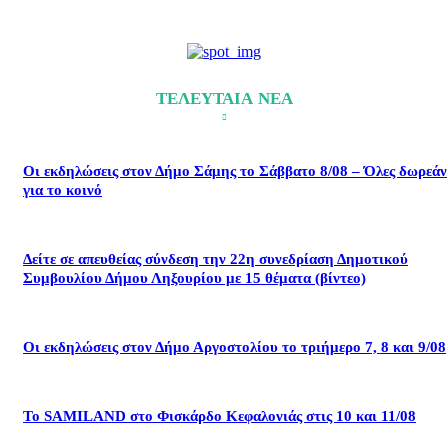
ΤΕΛΕΥΤΑΙΑ ΝΕΑ
Οι εκδηλώσεις στον Δήμο Σάμης το Σάββατο 8/08 – Όλες δωρεάν
για το κοινό
Δείτε σε απευθείας σύνδεση την 22η συνεδρίαση Δημοτικού
Συμβουλίου Δήμου Ληξουρίου με 15 θέματα (βίντεο)
Οι εκδηλώσεις στον Δήμο Αργοστολίου το τριήμερο 7, 8 και 9/08
Το SAMILAND στο Φισκάρδο Κεφαλονιάς στις 10 και 11/08