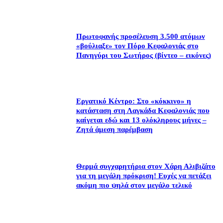
Πρωτοφανής προσέλευση 3.500 ατόμων
«βούλιαξε» τον Πόρο Κεφαλονιάς στο
Πανηγύρι του Σωτήρος (βίντεο – εικόνες)
Εργατικό Κέντρο: Στο «κόκκινο» η
κατάσταση στη Λαγκάδα Κεφαλονιάς που
καίγεται εδώ και 13 ολόκληρους μήνες –
Ζητά άμεση παρέμβαση
Θερμά συγχαρητήρια στον Χάρη Αλιβιζάτο
για τη μεγάλη πρόκριση! Ευχές να πετάξει
ακόμη πιο ψηλά στον μεγάλο τελικό