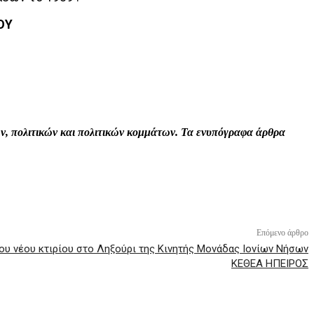
ΟΥ
Print
Tumblr
VK
Viber
τών, πολιτικών και πολιτικών κομμάτων. Τα ενυπόγραφα άρθρα
Επόμενο άρθρο
 του νέου κτιρίου στο Ληξούρι της Κινητής Μονάδας Ιονίων Νήσων
ΚΕΘΕΑ ΗΠΕΙΡΟΣ