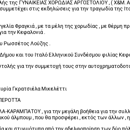
ής της ΓΥΝΑΙΚΕΙΑΣ ΧΟΡΩΔΙΑΣ ΑΡΓΟΣΤΟΛΙΟΥ , ( Χ&Μ. ΑΡ
α συμμετέχει στις εκδηλώσεις για την τραγωδία της Ι
ελία Φραγκιά , με τα μέλη της χορωδίας , με θέρμη πρ
ια την Κεφαλονιά .
υ Ρωσσέτος Λούζης .
 Δήμου και του Ιταλό Ελληνικού Συνδέσμου φιλίας Κε
οστολής για την συμμετοχή τους στην αυτοχρηματοδο
 κυρία Γκρατσιέλα Μικελέττι
 ΠΕΡΟΤΤΑ
Α-ΚΑΡΑΜΠΑΤΟΥ , για την μεγάλη βοήθεια για την συλ
ρικού άλμπουμ , που θα προσφέρει , εκτός των άλλων ,
ία και στιγμιότυπα από την αδελφοποίηση των δύο πόλ