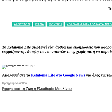
Τ
ΑΡΓΟΣΤΟΛΙ
ΙΤΑΛΙΑ
ΜΟΥΣΙΚΗ
ΧΟΡΩΔΙΑ & ΜΑΝΤΟΛΙΝΑΤΑ ΑΡΓ
ΚΟΙΝΟΠΟΙΗΣΗ
Facebook
X
P
Το Kefalonia Life φιλοξενεί νέα, άρθρα και εκδηλώσεις που αφο
εκφράζουν την άποψη των συντακτών τους, χωρίς αυτή να συμπίπτ
Ακολουθήστε το
Kefalonia Life στο Google News
για όλες τις τε
Προηγούμενο άρθρο
Έφυγε από τη ζωή η Ελευθερία Μουλίνου