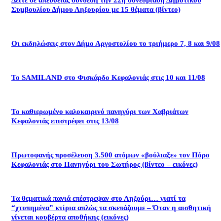
Συμβουλίου Δήμου Ληξουρίου με 15 θέματα (βίντεο)
Οι εκδηλώσεις στον Δήμο Αργοστολίου το τριήμερο 7, 8 και 9/08
Το SAMILAND στο Φισκάρδο Κεφαλονιάς στις 10 και 11/08
Το καθιερωμένο καλοκαιρινό πανηγύρι των Χαβριάτων
Κεφαλονιάς επιστρέφει στις 13/08
Πρωτοφανής προσέλευση 3.500 ατόμων «βούλιαξε» τον Πόρο
Κεφαλονιάς στο Πανηγύρι του Σωτήρος (βίντεο – εικόνες)
Τα θεματικά πανιά επέστρεψαν στο Ληξούρι… γιατί τα
“χτυπημένα” κτίρια απλώς τα σκεπάζουμε – Όταν η αισθητική
γίνεται κουβέρτα αποθήκης (εικόνες)