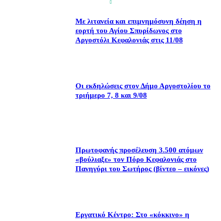
Με λιτανεία και επιμνημόσυνη δέηση η
εορτή του Αγίου Σπυρίδωνος στο
Αργοστόλι Κεφαλονιάς στις 11/08
Οι εκδηλώσεις στον Δήμο Αργοστολίου το
τριήμερο 7, 8 και 9/08
Πρωτοφανής προσέλευση 3.500 ατόμων
«βούλιαξε» τον Πόρο Κεφαλονιάς στο
Πανηγύρι του Σωτήρος (βίντεο – εικόνες)
Εργατικό Κέντρο: Στο «κόκκινο» η