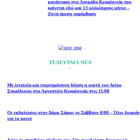
κατάσταση στη Λαγκάδα Κεφαλονιάς που
καίγεται εδώ και 13 ολόκληρους μήνες –
Ζητά άμεση παρέμβαση
ΤΕΛΕΥΤΑΙΑ ΝΕΑ
Με λιτανεία και επιμνημόσυνη δέηση η εορτή του Αγίου
Σπυρίδωνος στο Αργοστόλι Κεφαλονιάς στις 11/08
Οι εκδηλώσεις στον Δήμο Σάμης το Σάββατο 8/08 – Όλες δωρεάν
για το κοινό
Δείτε σε απευθείας σύνδεση την 22η συνεδρίαση Δημοτικού