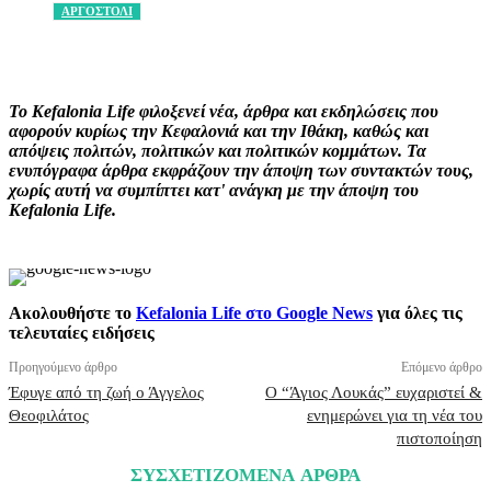
ΑΡΓΟΣΤΟΛΙ
Facebook
X
Pinterest
WhatsApp
Το Kefalonia Life φιλοξενεί νέα, άρθρα και εκδηλώσεις που
αφορούν κυρίως την Κεφαλονιά και την Ιθάκη, καθώς και
απόψεις πολιτών, πολιτικών και πολιτικών κομμάτων. Τα
ενυπόγραφα άρθρα εκφράζουν την άποψη των συντακτών τους,
χωρίς αυτή να συμπίπτει κατ' ανάγκη με την άποψη του
Kefalonia Life.
Ακολουθήστε το
Kefalonia Life στο Google News
για όλες τις
τελευταίες ειδήσεις
Προηγούμενο άρθρο
Επόμενο άρθρο
Έφυγε από τη ζωή ο Άγγελος
Ο “Άγιος Λουκάς” ευχαριστεί &
Θεοφιλάτος
ενημερώνει για τη νέα του
πιστοποίηση
ΣΥΣΧΕΤΙΖΟΜΕΝΑ ΑΡΘΡΑ