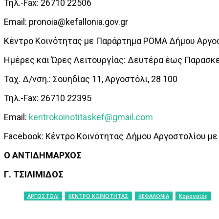
Τηλ.-Fax: 26710 22506
Email: pronoia@kefallonia.gov.gr
Κέντρο Κοινότητας με Παράρτημα ΡΟΜΑ Δήμου Αργο
Ημέρες και Ώρες Λειτουργίας: Δευτέρα έως Παρασκευ
Ταχ. Δ/νση.: Σουηδίας 11, Αργοστόλι, 28 100
Τηλ.-Fax: 26710 22395
Email:
kentrokoinotitaskef@gmail.com
Facebook: Κέντρο Κοινότητας Δήμου Αργοστολίου μ
Ο ΑΝΤΙΔΗΜΑΡΧΟΣ
Γ. ΤΣΙΛΙΜΙΔΟΣ
ΑΡΓΟΣΤΟΛΙ
ΚΕΝΤΡΟ ΚΟΙΝΟΤΗΤΑΣ
ΚΕΦΑΛΟΝΙΑ
Κορονοϊός
ΚΟΙΝΟΠΟΙΗΣΗ
Facebook
X
P