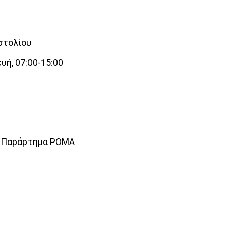
στολίου
ή, 07:00-15:00
ε Παράρτημα ΡΟΜΑ
interest
WhatsApp
Linkedin
Email