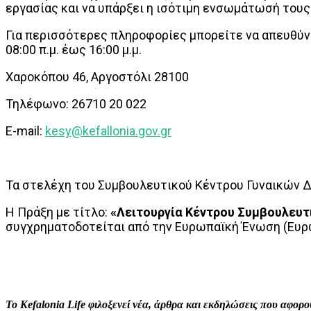
εργασίας και να υπάρξει η ισότιμη ενσωμάτωσή τους
Για περισσότερες πληροφορίες μπορείτε να απευθύ
08:00 π.μ. έως 16:00 μ.μ.
Χαροκόπου 46, Αργοστόλι 28100
Τηλέφωνο: 26710 20 022
E-mail:
kesy@kefallonia.gov.gr
Τα στελέχη του Συμβουλευτικού Κέντρου Γυναικών 
Η Πράξη με τίτλο:
«Λειτουργία Κέντρου Συμβουλευτι
συγχρηματοδοτείται από την Ευρωπαϊκή Ένωση (Ευρω
ΚΟΙΝΟΠΟΙΗΣΗ
Facebook
X
P
Το Kefalonia Life φιλοξενεί νέα, άρθρα και εκδηλώσεις που αφο