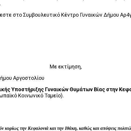
.
νεστε στο Συμβουλευτικό Κέντρο Γυναικών Δήμου Αρ4
Με εκτίμηση,
Δήμου Αργοστολίου
κής Υποστήριξης Γυναικών Θυμάτων Βίας στην Κεφαλ
παϊκό Κοινωνικό Ταμείο).
interest
WhatsApp
Linkedin
Email
ρούν κυρίως την Κεφαλονιά και την Ιθάκη, καθώς και απόψεις πολι