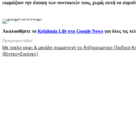
εκφράζουν την άποψη των συντακτών τους, χωρίς αυτή να συμπίπτ
Ακολουθήστε το
Kefalonia Life στο Google News
για όλες τις τε
Προηγούμενο άρθρο
Με τρελό κέφι & μεγάλη συμμετοχή το Ληξουριώτικο Παιδικό Κ
(Βίντεο+Εικόνες)