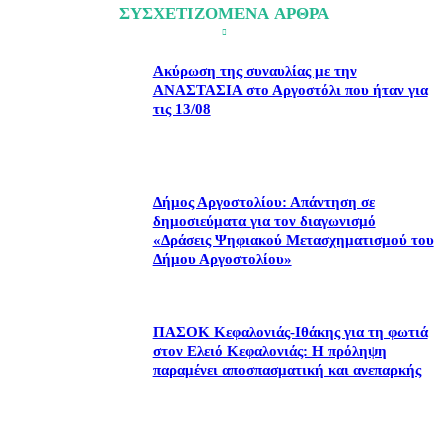
ΣΥΣΧΕΤΙΖΟΜΕΝΑ ΑΡΘΡΑ
Ακύρωση της συναυλίας με την
ΑΝΑΣΤΑΣΙΑ στο Αργοστόλι που ήταν για
τις 13/08
Δήμος Αργοστολίου: Απάντηση σε
δημοσιεύματα για τον διαγωνισμό
«Δράσεις Ψηφιακού Μετασχηματισμού του
Δήμου Αργοστολίου»
ΠΑΣΟΚ Κεφαλονιάς-Ιθάκης για τη φωτιά
στον Ελειό Κεφαλονιάς: Η πρόληψη
παραμένει αποσπασματική και ανεπαρκής