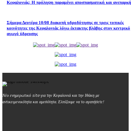
Κεφαλονιάς: Η πρόληψη παραμένει αποσπασματική και ανεπαρκή
Σήμερα Δευτέρα 10/08 διακοπή υδροδότησης σε τρεις τοπικές
κοινότητες της Κεφαλονιάς λόγω έκτακτης βλάβης στον κεντρικό
αγωγό ύδρευσης
Νέο ενημερωτικό site για την Κεφαλονιά και την Ιθάκη με
αντικειμενικότητα και αμεσότητα. Ελπίζουμε να το αγαπήσετε!
kefalonialife24@gmail.com