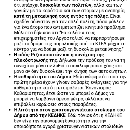
ότι υπάρχει
δυσκολία των πολιτών,
αλλά και των
γονιών με τα καρότσια και των ατόμων με αναπηρία,
κατά τη μετακίνησή τους εντός της πόλης
. Είναι
σχεδόν αδύνατον για τον απλό πολίτη, πόσο μάλλον
για ένα άτομο που αντιμετωπίζει κινητικό πρόβλημα
Μάλιστα δήλωσε ότι “θα καλέσω τους
επιχειρηματίες του Αργοστολιού να περπαρτήσουμε
μαζί το δρόμο της παραλιακής από τα ΚΤΕΛ μέχρι το
κέντρο για να δούμε μαζί τη δυσκολία μετακίνησης.”
Η οδός Ριζοσπαστών και η συνέχιση της
πλακόστρωσής της
. Δήλωσε την πρόθεσή του να τη
συνεχίσει μόνο αν λυθεί το κυκλοφοριακό χάος και
μόνο αν δεν δυσκολεύει την κίνηση των αυτοκινήτων.
Η
καθαριότητα του Δήμου
. Εδώ ανέφερε ότι από την
πρώτη ημέρα έχουν γίνουν σοβαρές ενέργειες για την
καθαριότητα και ότι ετοιμάζεται ΄Κανονισμός
Καθαριότητας, έτσι ώστε να μπορεί ο Δήμος να
μπορεί να λαμβάνει άμεσα μέτρα, αλλά και να
επιβάλλει κυρώσεις στους παραβάτες.
Η
λιτότητα στον χριστουγεννιάτικο στολισμό του
Δήμου από την ΚΕΔΗΚΕ
. Εδώ τόνισε ότι η ΚΕΔΗΚΕ
δεν είχε την οικονομική δυνατότητα για την
οποιαδήποτε αγορά χριστουγεννιάτικων στολιδιών