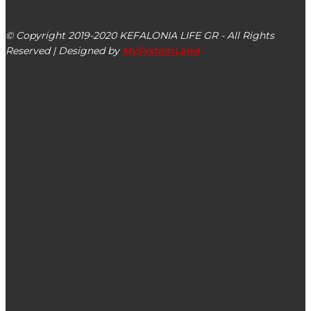
Αργοστόλι, Κεφαλονιά, ΤΚ 28100
© Copyright 2019-2020 KEFALONIA LIFE GR - All Rights
Reserved | Designed by
MySystemLand
ΕΙΔΗΣΕΙΣ
Την Τετάρτη 02/09 η συνεδρίαση του ΔΣ της ΠΕΔ-ΙΝ
μέσω τηλεδιάσκεψης
Συνάντηση Υφυπουργού Τουρισμού Έλενας Ράπτη με τον
Γεράσιμο Τιμοθεάτο Πρόεδρο της Ένωσης Ξενοδόχων
Κεφαλονιάς – Ιθάκης
Στις 29/05 κινητοποίηση στο Αργοστόλι κατά της σφαγής