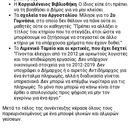
Η
Κοργιαλένειος Βιβλιοθήκη
. Ο ίδιος είπε ότι πρέπει
να τη βοηθήσει ο Δήμος για να μην κλείσει.
Τα
σχολεία του Αργοστολίου
. Μίλησε για το
2ο
Γυμνάσιο
, στο οποίο δεν θέλουν να πάνε ούτε οι
μαθητές ούτε οι καθηγητές. “Πρέπει να αλλάξει ο
τίτλος του κτηρίου που το στεγάζει, έτσι ώστε να
μπορέσουμε να ζητήσουμε να στεγαστεί σε άλλο
κτήριο με τα υπάρχουσα χρήματα που έχουν δοθεί.”
Το
Λιμενικό Ταμείο και οι κριτικές, που έχει δεχτεί
.
“Γίνονται έλεγχοι από το 2012 με ορκωτούς λογιστές
και την επιθεώρηση εργασίας. Δεν υπάρχουν
οικονομικά στοιχεία για το 2012-2019. Δεν
υπογράφει ο Δήμαρχος ή ο αιρετός Αντιδήμαρχος για
ένα ένταλμα πληρωμής, αλλά η διαδικασία γίνεται
υπηρεσιακά. Δεν μπορώ να επέμβω νωρίτερα για τις
πληρωμές. Το μόνο που μπορώ να κάνω είναι όταν
έρθει ο απολογισμός προς ψήφιση να μην τον
εγκρίνω για ένα έργο.”
Μετά το τέλος της συνέντευξης κέρασε όλους τους
παρευρισκομένους με ένα μπουφέ γλυκών και αλμυρών
γεύσεων.