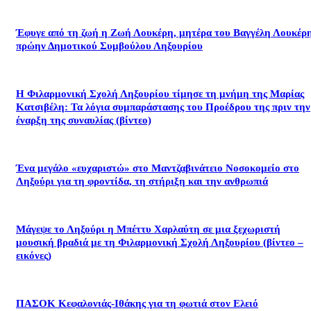
Έφυγε από τη ζωή η Ζωή Λουκέρη, μητέρα του Βαγγέλη Λουκέρη
πρώην Δημοτικού Συμβούλου Ληξουρίου
Η Φιλαρμονική Σχολή Ληξουρίου τίμησε τη μνήμη της Μαρίας
Κατσιβέλη: Τα λόγια συμπαράστασης του Προέδρου της πριν την
έναρξη της συναυλίας (βίντεο)
Ένα μεγάλο «ευχαριστώ» στο Μαντζαβινάτειο Νοσοκομείο στο
Ληξούρι για τη φροντίδα, τη στήριξη και την ανθρωπιά
Μάγεψε το Ληξούρι η Μπέττυ Χαρλαύτη σε μια ξεχωριστή
μουσική βραδιά με τη Φιλαρμονική Σχολή Ληξουρίου (βίντεο –
εικόνες)
ΠΑΣΟΚ Κεφαλονιάς-Ιθάκης για τη φωτιά στον Ελειό