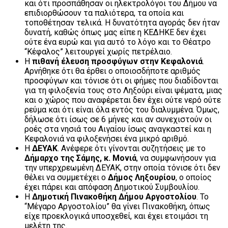
και ότι προσπάθησαν οι ηλεκτρολόγοι του Δήμου να
επιδιορθώσουν τα παλιότερα, τα οποία και
τοποθέτησαν τελικά. Η δυνατότητα αγοράς δεν ήταν
δυνατή, καθώς όπως μας είπε η ΚΕΔΗΚΕ δεν έχει
ούτε ένα ευρώ και για αυτό το λόγο και το Θέατρο
“Κέφαλος” λειτουργεί χωρίς πετρέλαιο.
Η
πιθανή έλευση προσφύγων στην Κεφαλονιά
.
Αρνήθηκε ότι θα έρθει ο οποιοσδήποτε αριθμός
προσφύγων και τόνισε ότι οι φήμες που διαδίδονται
για τη φιλοξενία τους στο Ληξούρι είναι ψέματα, μιας
και ο χώρος που αναφέρεται δεν έχει ούτε νερό ούτε
ρεύμα και ότι είναι όλα εντός του διαλυμμένα. Όμως,
δήλωσε ότι ίσως σε 6 μήνες και αν συνεχιστούν οι
ροές στα νησιά του Αιγαίου ίσως αναγκαστεί και η
Κεφαλονιά να φιλοξενήσει ένα μικρό αριθμό.
Η
ΔΕΥΑΚ
. Ανέφερε ότι γίνονται συζητήσεις με το
Δήμαρχο της Σάμης, κ. Μονιά
, να συμφωνήσουν για
την υπερχρεωμένη ΔΕΥΑΚ, στην οποία τόνισε ότι δεν
θέλει να συμμετέχει ο
Δήμος Ληξουρίου
, ο οποίος
έχει πάρει και απόφαση Δημοτικού Συμβουλίου.
Η
Δημοτική Πινακοθήκη Δήμου Αργοστολίου
. Το
“Μέγαρο Αργοστολίου” θα γίνει Πινακοθήκη, όπως
είχε προεκλογικά υποσχεθεί, και έχει ετοιμάσι τη
μελέτη της.