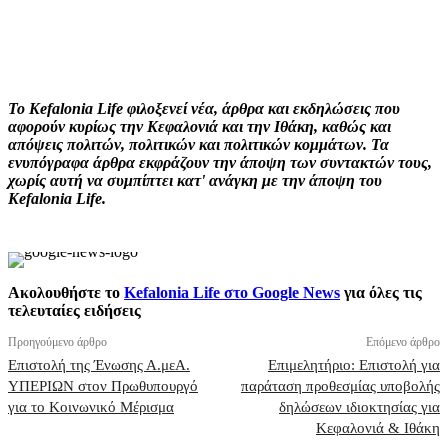
Facebook
X
Pinterest
WhatsApp
Το Kefalonia Life φιλοξενεί νέα, άρθρα και εκδηλώσεις που
αφορούν κυρίως την Κεφαλονιά και την Ιθάκη, καθώς και
απόψεις πολιτών, πολιτικών και πολιτικών κομμάτων. Τα
ενυπόγραφα άρθρα εκφράζουν την άποψη των συντακτών τους,
χωρίς αυτή να συμπίπτει κατ' ανάγκη με την άποψη του
Kefalonia Life.
Ακολουθήστε το
Kefalonia Life στο Google News
για όλες τις
τελευταίες ειδήσεις
Προηγούμενο άρθρο
Επόμενο άρθρο
Επιστολή της Ένωσης Α.μεΑ.
Επιμελητήριο: Επιστολή για
ΥΠΕΡΙΩΝ στον Πρωθυπουργό
παράταση προθεσμίας υποβολής
για το Κοινωνικό Μέρισμα
δηλώσεων ιδιοκτησίας για
Κεφαλονιά & Ιθάκη