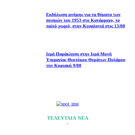
Εκδήλωση μνήμης για τα θύματα των
σεισμών του 1953 στο Κατάρραχο, το
παλιό χωριό, στην Κεφαλονιά στις 13/08
Ιερά Παράκληση στην Ιερά Μονή
Υπεραγίας Θεοτόκου Θεμάτων Πυλάρου
την Κυριακή 9/08
ΤΕΛΕΥΤΑΙΑ ΝΕΑ