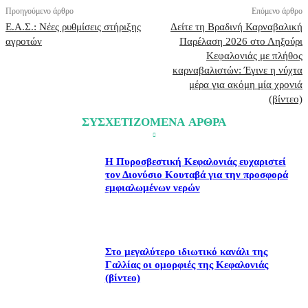
Προηγούμενο άρθρο
Επόμενο άρθρο
Ε.Α.Σ.: Νέες ρυθμίσεις στήριξης
Δείτε τη Βραδινή Καρναβαλική
αγροτών
Παρέλαση 2026 στο Ληξούρι
Κεφαλονιάς με πλήθος
καρναβαλιστών: Έγινε η νύχτα
μέρα για ακόμη μία χρονιά
(βίντεο)
ΣΥΣΧΕΤΙΖΟΜΕΝΑ ΑΡΘΡΑ
Η Πυροσβεστική Κεφαλονιάς ευχαριστεί
τον Διονύσιο Κουταβά για την προσφορά
εμφιαλωμένων νερών
Στο μεγαλύτερο ιδιωτικό κανάλι της
Γαλλίας οι ομορφιές της Κεφαλονιάς
(βίντεο)