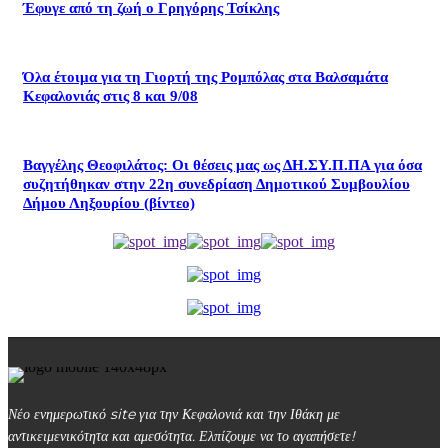
Έφυγε από τη ζωή ο Γρηγόρης Τσίκλης
Όλα έτοιμα για τη Γιορτή της Ρομπόλας στα Βαλσαμάτα
Κεφαλονιάς στις 8 και 9/08
Βαγγέλης Θεοφιλάτος: Οι θέσεις μας ως ΔΗ.ΣΥ.Π.ΠΑ για όσα
συζητήθηκαν στην 22η συνεδρίαση Δημοτικού Συμβουλίου
Δήμου Ληξουρίου (βίντεο)
Νέο ενημερωτικό site για την Κεφαλονιά και την Ιθάκη με
αντικειμενικότητα και αμεσότητα. Ελπίζουμε να το αγαπήσετε!