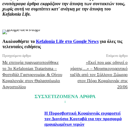
ενυπόγραφα άρθρα εκφράζουν την άποψη των συντακτών τους,
χωρίς αυτή να συμπίπτει κατ' ανάγκη με την άποψη του
Kefalonia Life.
Ακολουθήστε το
Kefalonia Life στο Google News
για όλες τις
τελευταίες ειδήσεις
Προηγούμενο άρθρο
Επόμενο άρθρο
Με επιτυχία πραγματοποιήθηκε
«Εκεί που μας οδηγεί ο
το 3ο Kefalonian Tratarisma –
χάρτης…» – Μουσικοχορευτικό
Φεστιβάλ Γαστρονομίας & Οίνου
ταξίδι από τον Σύλλογο Ξώμερο
Κεφαλονιάς στον Θαλασσόμυλο
στον Πόρο Κεφαλονιάς στις
Αργοστολίου
20/06
ΣΥΣΧΕΤΙΖΟΜΕΝΑ ΑΡΘΡΑ
Η Πυροσβεστική Κεφαλονιάς ευχαριστεί
τον Διονύσιο Κουταβά για την προσφορά
εμφιαλωμένων νερών