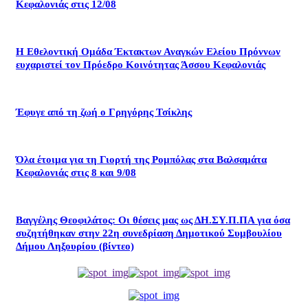
Κεφαλονιάς στις 12/08
Η Εθελοντική Ομάδα Έκτακτων Αναγκών Ελείου Πρόννων
ευχαριστεί τον Πρόεδρο Κοινότητας Άσσου Κεφαλονιάς
Έφυγε από τη ζωή ο Γρηγόρης Τσίκλης
Όλα έτοιμα για τη Γιορτή της Ρομπόλας στα Βαλσαμάτα
Κεφαλονιάς στις 8 και 9/08
Βαγγέλης Θεοφιλάτος: Οι θέσεις μας ως ΔΗ.ΣΥ.Π.ΠΑ για όσα
συζητήθηκαν στην 22η συνεδρίαση Δημοτικού Συμβουλίου
Δήμου Ληξουρίου (βίντεο)