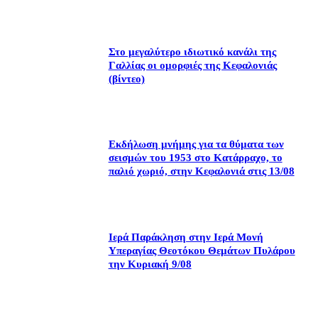
Στο μεγαλύτερο ιδιωτικό κανάλι της
Γαλλίας οι ομορφιές της Κεφαλονιάς
(βίντεο)
Εκδήλωση μνήμης για τα θύματα των
σεισμών του 1953 στο Κατάρραχο, το
παλιό χωριό, στην Κεφαλονιά στις 13/08
Ιερά Παράκληση στην Ιερά Μονή
Υπεραγίας Θεοτόκου Θεμάτων Πυλάρου
την Κυριακή 9/08