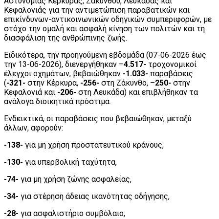
Αστυνομίας Κέρκυρας, Ζακύνθου, Λευκάδας και
Κεφαλονιάς για την αντιμετώπιση παραβατικών και
επικίνδυνων-αντικοινωνικών οδηγικών συμπεριφορών, με
στόχο την ομαλή και ασφαλή κίνηση των πολιτών και τη
διασφάλιση της ανθρώπινης ζωής.
Ειδικότερα, την προηγούμενη εβδομάδα (07-06-2026 έως
την 13-06-2026), διενεργήθηκαν –
4.517-
τροχονομικοί
έλεγχοι οχημάτων, βεβαιώθηκαν
-1.033-
παραβάσεις
(
-321-
στην Κέρκυρα,
-256-
στη Ζάκυνθο, –
250-
στην
Κεφαλονιά και
-206-
στη Λευκάδα) και επιβλήθηκαν τα
ανάλογα διοικητικά πρόστιμα.
Ενδεικτικά, οι παραβάσεις που βεβαιώθηκαν, μεταξύ
άλλων, αφορούν:
-138-
για μη χρήση προστατευτικού κράνους,
-130-
για υπερβολική ταχύτητα,
-74-
για μη χρήση ζώνης ασφαλείας,
-34-
για στέρηση άδειας ικανότητας οδήγησης,
-28-
για ασφαλιστήριο συμβόλαιο,