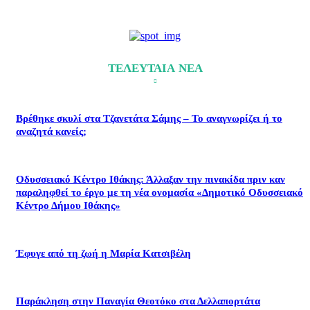
ΤΕΛΕΥΤΑΙΑ ΝΕΑ
Βρέθηκε σκυλί στα Τζανετάτα Σάμης – Το αναγνωρίζει ή το
αναζητά κανείς;
Οδυσσειακό Κέντρο Ιθάκης: Άλλαξαν την πινακίδα πριν καν
παραληφθεί το έργο με τη νέα ονομασία «Δημοτικό Οδυσσειακό
Κέντρο Δήμου Ιθάκης»
Έφυγε από τη ζωή η Μαρία Κατσιβέλη
Παράκληση στην Παναγία Θεοτόκο στα Δελλαπορτάτα