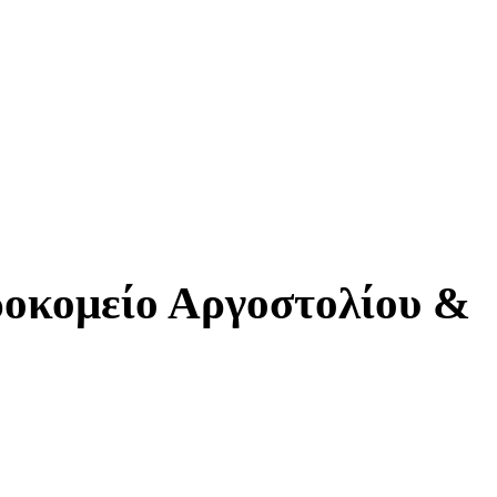
ροκομείο Αργοστολίου &