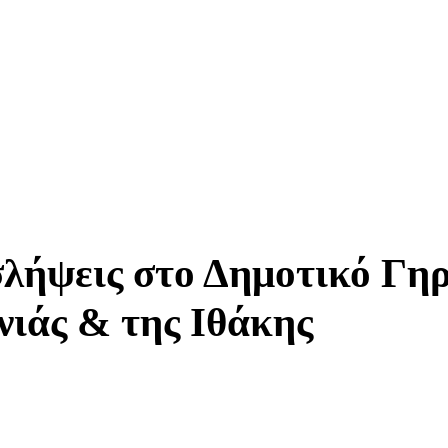
οσλήψεις στο Δημοτικό Γη
νιάς & της Ιθάκης