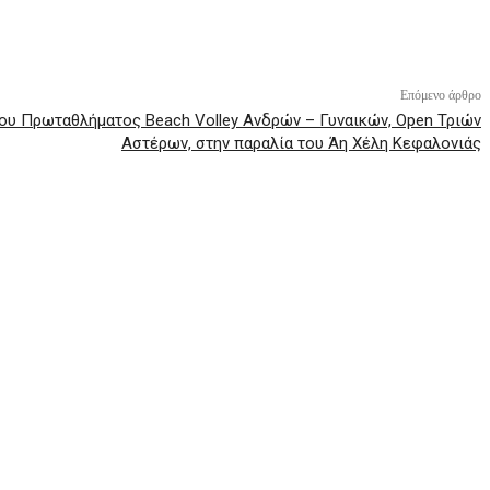
Επόμενο άρθρο
ου Πρωταθλήματος Beach Volley Ανδρών – Γυναικών, Οpen Τριών
Αστέρων, στην παραλία του Άη Χέλη Κεφαλονιάς