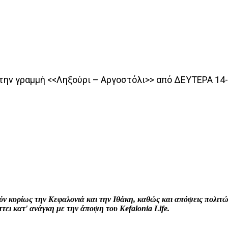
την γραμμή <<Ληξούρι – Αργοστόλι>> από ΔΕΥΤΕΡΑ 14-
interest
WhatsApp
Linkedin
Email
ρούν κυρίως την Κεφαλονιά και την Ιθάκη, καθώς και απόψεις πολι
ει κατ' ανάγκη με την άποψη του Kefalonia Life.