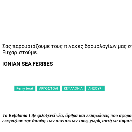
Σας παρουσιάζουμε τους πίνακες δρομολογίων μας σ
Ευχαριστούμε.
IONIAN SEA FERRIES
Ferry boat
ΑΡΓΟΣΤΟΛΙ
ΚΕΦΑΛΟΝΙΑ
ΛΗΞΟΥΡΙ
ΚΟΙΝΟΠΟΙΗΣΗ
Facebook
X
P
Το Kefalonia Life φιλοξενεί νέα, άρθρα και εκδηλώσεις που αφο
εκφράζουν την άποψη των συντακτών τους, χωρίς αυτή να συμπίπτ