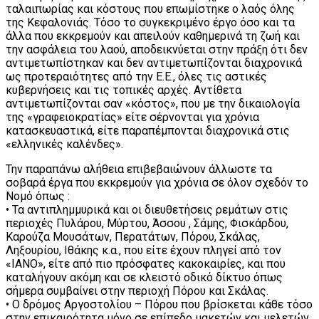
ταλαιπωρίας και κόστους που επωμίστηκε ο λαός όλης
της Κεφαλονιάς. Τόσο το συγκεκριμένο έργο όσο και τα
άλλα που εκκρεμούν και απειλούν καθημερινά τη ζωή και
την ασφάλεια του λαού, αποδεικνύεται στην πράξη ότι δεν
αντιμετωπίστηκαν και δεν αντιμετωπίζονται διαχρονικά
ως προτεραιότητες από την Ε.Ε., όλες τις αστικές
κυβερνήσεις και τις τοπικές αρχές. Αντίθετα
αντιμετωπίζονται σαν «κόστος», που με την δικαιολογία
της «γραφειοκρατίας» είτε σέρνονται για χρόνια
κατασκευαστικά, είτε παραπέμπονται διαχρονικά στις
«ελληνικές καλένδες».
Την παραπάνω αλήθεια επιβεβαιώνουν άλλωστε τα
σοβαρά έργα που εκκρεμούν για χρόνια σε όλον σχεδόν το
Νομό όπως :
• Τα αντιπλημμυρικά και οι διευθετήσεις ρεμάτων στις
περιοχές Πυλάρου, Μύρτου, Άσσου , Σάμης, Φισκάρδου,
Καρούζα Μουσάτων, Περατάτων, Πόρου, Σκάλας,
Ληξουρίου, Ιθάκης κ.α., που είτε έχουν πληγεί από τον
«ΙΑΝΟ», είτε από πιο πρόσφατες κακοκαιρίες, και που
καταλήγουν ακόμη και σε κλειστό οδικό δίκτυο όπως
σήμερα συμβαίνει στην περιοχή Πόρου και Σκάλας.
• Ο δρόμος Αργοστολίου – Πόρου που βρίσκεται κάθε τόσο
στην επικαιρότητα μόνο σε επίπεδο μακετών και μελετών,