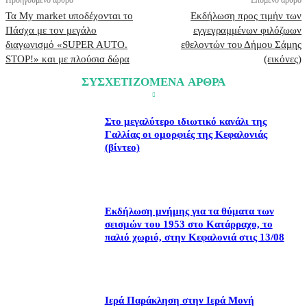
Προηγούμενο άρθρο
Επόμενο άρθρο
Τα My market υποδέχονται το
Εκδήλωση προς τιμήν των
Πάσχα με τον μεγάλο
εγγεγραμμένων φιλόζωων
διαγωνισμό «SUPER AUTO.
εθελοντών του Δήμου Σάμης
STOP!» και με πλούσια δώρα
(εικόνες)
ΣΥΣΧΕΤΙΖΟΜΕΝΑ ΑΡΘΡΑ
Στο μεγαλύτερο ιδιωτικό κανάλι της
Γαλλίας οι ομορφιές της Κεφαλονιάς
(βίντεο)
Εκδήλωση μνήμης για τα θύματα των
σεισμών του 1953 στο Κατάρραχο, το
παλιό χωριό, στην Κεφαλονιά στις 13/08
Ιερά Παράκληση στην Ιερά Μονή