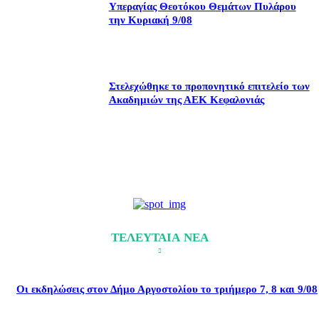
Υπεραγίας Θεοτόκου Θεμάτων Πυλάρου
την Κυριακή 9/08
Στελεχώθηκε το προπονητικό επιτελείο των
Ακαδημιών της ΑΕΚ Κεφαλονιάς
ΤΕΛΕΥΤΑΙΑ ΝΕΑ
Οι εκδηλώσεις στον Δήμο Αργοστολίου το τριήμερο 7, 8 και 9/08