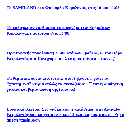
Το SAMILAND στο Φισκάρδο Κεφαλονιάς στις 10 και 11/08
Το καθιερωμένο καλοκαιρινό πανηγύρι των Χαβριάτων
Κεφαλονιάς επιστρέφει στις 13/08
Πρωτοφανής προσέλευση 3.500 ατόμων «βούλιαξε» τον Πόρο
Κεφαλονιάς στο Πανηγύρι του Σωτήρος (βίντεο – εικόνες)
Τα θεματικά πανιά επέστρεψαν στο Ληξούρι… γιατί τα
“χτυπημένα” κτίρια απλώς τα σκεπάζουμε – Όταν η αισθητική
γίνεται κουβέρτα αποθήκης (εικόνες)
Εργατικό Κέντρο: Στο «κόκκινο» η κατάσταση στη Λαγκάδα
Κεφαλονιάς που καίγεται εδώ και 13 ολόκληρους μήνες – Ζητά
άμεση παρέμβαση