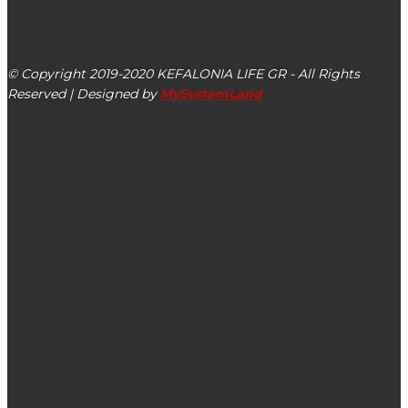
kefalonialife24@gmail.com
Αργοστόλι, Κεφαλονιά, ΤΚ 28100
© Copyright 2019-2020 KEFALONIA LIFE GR - All Rights
Reserved | Designed by
MySystemLand
ΕΙΔΗΣΕΙΣ
Γάλεμπ Ντιουάνι, Αντιδήμαρχος Ληξουρίου: Δεν πάσχω από
Κορονοϊό!
Τέλος εποχής: Πέθανε σε ηλικία 96 ετών η βασίλισσα
Ελισάβετ – Θλίψη στο Ηνωμένο Βασίλειο