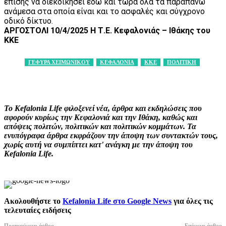
επίσης να διεκδικήσει εδώ και τώρα όλα τα παραπάνω
ανάμεσα στα οποία είναι και το ασφαλές και σύγχρονο
οδικό δίκτυο.
ΑΡΓΟΣΤΟΛΙ 10/4/2025 Η Τ.Ε. Κεφαλονιάς – Ιθάκης του
ΚΚΕ
ΓΕΦΥΡΑ ΧΕΙΜΩΝΙΚΟΥ
ΚΕΦΑΛΟΝΙΑ
ΚΚΕ
ΠΟΛΙΤΙΚΗ
Facebook
X
Pinterest
WhatsApp
Το Kefalonia Life φιλοξενεί νέα, άρθρα και εκδηλώσεις που
αφορούν κυρίως την Κεφαλονιά και την Ιθάκη, καθώς και
απόψεις πολιτών, πολιτικών και πολιτικών κομμάτων. Τα
ενυπόγραφα άρθρα εκφράζουν την άποψη των συντακτών τους,
χωρίς αυτή να συμπίπτει κατ' ανάγκη με την άποψη του
Kefalonia Life.
Ακολουθήστε το
Kefalonia Life στο Google News
για όλες τις
τελευταίες ειδήσεις