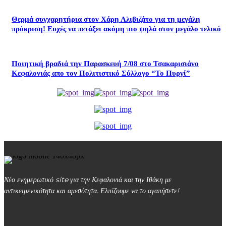
Θερμά συγχαρητήρια στον Χάρη Αλιβιζάτο για τη μεγάλη
πρόκριση! Ευχές να πετάξει ακόμη πιο ψηλά στον μεγάλο τελικό
Ποιητική βραδιά την Παρασκευή 7/08 στο Τσακαρισιάνο
Κεφαλονιάς απο τον Πολιτιστικό Σύλλογο “Το Πυργί”
Νέο ενημερωτικό site για την Κεφαλονιά και την Ιθάκη με
αντικειμενικότητα και αμεσότητα. Ελπίζουμε να το αγαπήσετε!