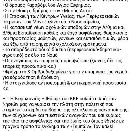
• Ο δρόμος Καραβόμυλου-Αγίας Ευφημίας,
• Στην Ιθάκη ο δρόμος στον «Μπρός Αετό»,
• Η Επισκευή των Κέντρων Υγείας, των Περιφερειακών
Ιατρείων, του Μαντζαβινατειου Νοσοκομείου,
• Η κατασκευή νέων σχολικών υποδομών στην Α/θμια και
Β/θμια Εκπαίδευση καθώς και έργα ασφάλειας, θωράκισης
και προστασίας μαθητών, γονέων και εκπαιδευτικών, μέσα
και έξω από τα σημερινά σχολικά συγκροτήματα,
• Το απαράδεκτο οδικό δίκτυο (περιφερειακό-δημοτικό-
αγροτικό) σε όλο το Νομό
• Οι αναγκαίες αντιπυρικές παρεμβάσεις (ζώνες, δίκτυα,
επαρκές προσωπικό κ.α.)
• Φράγματα & Ομβροδεξαμένές για την επάρκεια του νερού
για υδροδότηση & άρδευση.
• Η στοιχειώδης αντισεισμική & αντικεραυνική προστασία
κ.α.
Η Τ.Ε. Κεφαλονιάς – Ιθάκης του ΚΚΕ καλεί το λαό των
Νησιών μας να γυρίσει την πλάτη στην πολιτική που
στηρίζει τα κέρδη σε βάρος της ολόπλευρης ικανοποίησης
των σύγχρονων και πιεστικών αναγκών του και κυρίως
της ίδια της ασφάλειας και της ζωής του όπως έδειξε με
τραγικό τρόπο το έγκλημα των «Τεμπών». Τον καλεί