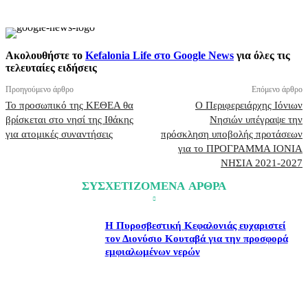
Ακολουθήστε το
Kefalonia Life στο Google News
για όλες τις
τελευταίες ειδήσεις
Προηγούμενο άρθρο
Επόμενο άρθρο
Το προσωπικό της ΚΕΘΕΑ θα
Ο Περιφερειάρχης Ιόνιων
βρίσκεται στο νησί της Ιθάκης
Νησιών υπέγραψε την
για ατομικές συναντήσεις
πρόσκληση υποβολής προτάσεων
για το ΠΡΟΓΡΑΜΜΑ ΙΟΝΙΑ
ΝΗΣΙΑ 2021-2027
ΣΥΣΧΕΤΙΖΟΜΕΝΑ ΑΡΘΡΑ
Η Πυροσβεστική Κεφαλονιάς ευχαριστεί
τον Διονύσιο Κουταβά για την προσφορά
εμφιαλωμένων νερών