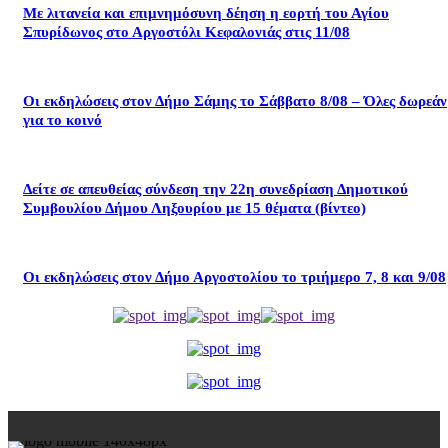
Με λιτανεία και επιμνημόσυνη δέηση η εορτή του Αγίου
Σπυρίδωνος στο Αργοστόλι Κεφαλονιάς στις 11/08
Οι εκδηλώσεις στον Δήμο Σάμης το Σάββατο 8/08 – Όλες δωρεάν
για το κοινό
Δείτε σε απευθείας σύνδεση την 22η συνεδρίαση Δημοτικού
Συμβουλίου Δήμου Ληξουρίου με 15 θέματα (βίντεο)
Οι εκδηλώσεις στον Δήμο Αργοστολίου το τριήμερο 7, 8 και 9/08