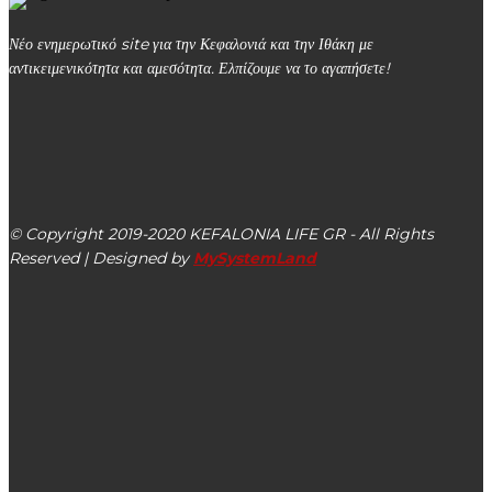
Νέο ενημερωτικό site για την Κεφαλονιά και την Ιθάκη με
αντικειμενικότητα και αμεσότητα. Ελπίζουμε να το αγαπήσετε!
kefalonialife24@gmail.com
Αργοστόλι, Κεφαλονιά, ΤΚ 28100
© Copyright 2019-2020 KEFALONIA LIFE GR - All Rights
Reserved | Designed by
MySystemLand
ΕΙΔΗΣΕΙΣ
Δρομολογούνται λύσεις στις ακτοπλοϊκές συνδέσεις των
Ιονίων Νήσων – Συνάντηση Αντιπεριφερειάρχη Μικρών
Νησιών με τον Υφυπουργό Ναυτιλίας