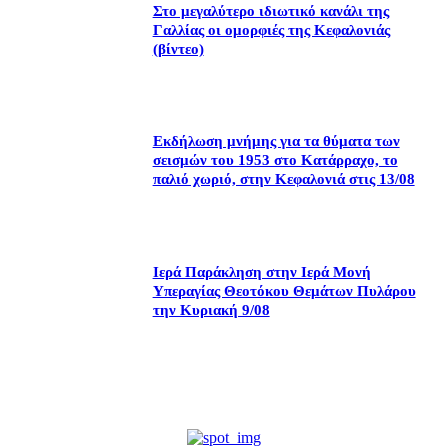
Στο μεγαλύτερο ιδιωτικό κανάλι της
Γαλλίας οι ομορφιές της Κεφαλονιάς
(βίντεο)
Εκδήλωση μνήμης για τα θύματα των
σεισμών του 1953 στο Κατάρραχο, το
παλιό χωριό, στην Κεφαλονιά στις 13/08
Ιερά Παράκληση στην Ιερά Μονή
Υπεραγίας Θεοτόκου Θεμάτων Πυλάρου
την Κυριακή 9/08