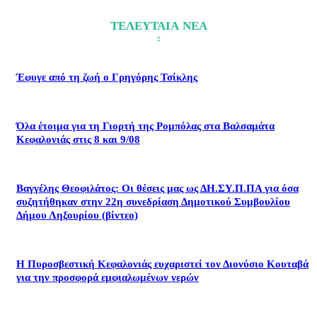
ΤΕΛΕΥΤΑΙΑ ΝΕΑ
Έφυγε από τη ζωή ο Γρηγόρης Τσίκλης
Όλα έτοιμα για τη Γιορτή της Ρομπόλας στα Βαλσαμάτα
Κεφαλονιάς στις 8 και 9/08
Βαγγέλης Θεοφιλάτος: Οι θέσεις μας ως ΔΗ.ΣΥ.Π.ΠΑ για όσα
συζητήθηκαν στην 22η συνεδρίαση Δημοτικού Συμβουλίου
Δήμου Ληξουρίου (βίντεο)
Η Πυροσβεστική Κεφαλονιάς ευχαριστεί τον Διονύσιο Κουταβά
για την προσφορά εμφιαλωμένων νερών