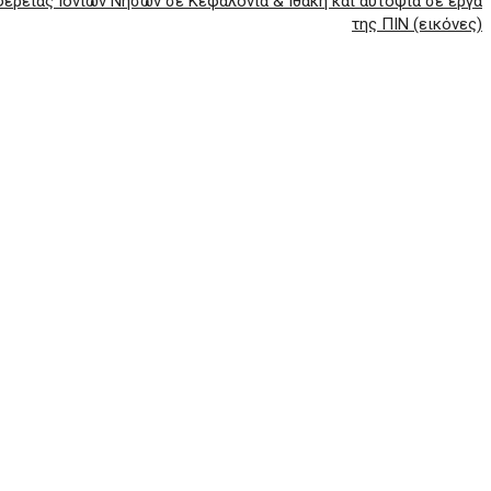
έρειας Ιονίων Νήσων σε Κεφαλονιά & Ιθάκη και αυτοψία σε έργα
της ΠΙΝ (εικόνες)