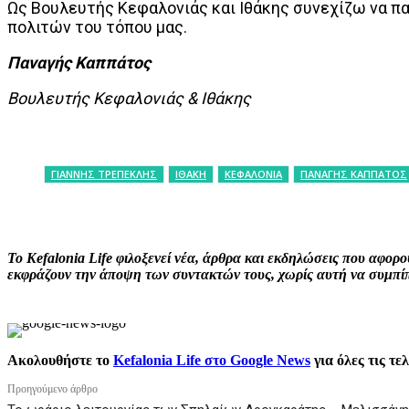
Ως Βουλευτής Κεφαλονιάς και Ιθάκης συνεχίζω να π
πολιτών του τόπου μας.
Παναγής Καππάτος
Βουλευτής Κεφαλονιάς & Ιθάκης
ΓΙΑΝΝΗΣ ΤΡΕΠΕΚΛΗΣ
ΙΘΑΚΗ
ΚΕΦΑΛΟΝΙΑ
ΠΑΝΑΓΗΣ ΚΑΠΠΑΤΟΣ
ΚΟΙΝΟΠΟΙΗΣΗ
Facebook
X
P
Το Kefalonia Life φιλοξενεί νέα, άρθρα και εκδηλώσεις που αφο
εκφράζουν την άποψη των συντακτών τους, χωρίς αυτή να συμπίπτ
Ακολουθήστε το
Kefalonia Life στο Google News
για όλες τις τε
Προηγούμενο άρθρο