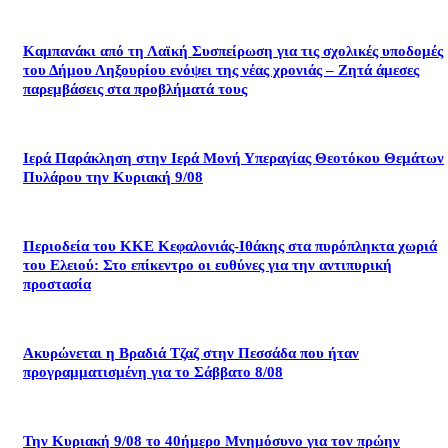
Καμπανάκι από τη Λαϊκή Συσπείρωση για τις σχολικές υποδομές
του Δήμου Ληξουρίου ενόψει της νέας χρονιάς – Ζητά άμεσες
παρεμβάσεις στα προβλήματά τους
Ιερά Παράκληση στην Ιερά Μονή Υπεραγίας Θεοτόκου Θεμάτων
Πυλάρου την Κυριακή 9/08
Περιοδεία του ΚΚΕ Κεφαλονιάς-Ιθάκης στα πυρόπληκτα χωριά
του Ελειού: Στο επίκεντρο οι ευθύνες για την αντιπυρική
προστασία
Ακυρώνεται η Βραδιά Τζαζ στην Πεσσάδα που ήταν
προγραμματισμένη για το Σάββατο 8/08
Την Κυριακή 9/08 το 40ήμερο Μνημόσυνο για τον πρώην