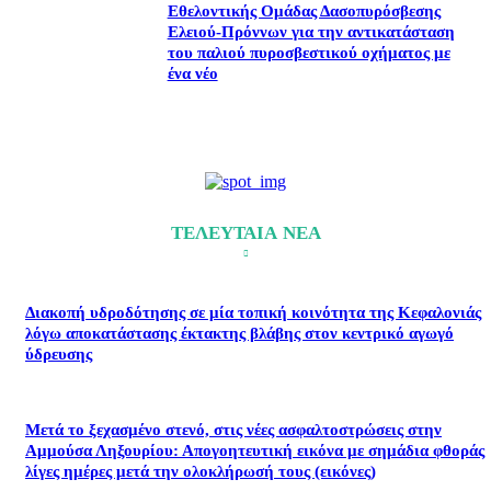
Εθελοντικής Ομάδας Δασοπυρόσβεσης
Ελειού-Πρόννων για την αντικατάσταση
του παλιού πυροσβεστικού οχήματος με
ένα νέο
ΤΕΛΕΥΤΑΙΑ ΝΕΑ
Διακοπή υδροδότησης σε μία τοπική κοινότητα της Κεφαλονιάς
λόγω αποκατάστασης έκτακτης βλάβης στον κεντρικό αγωγό
ύδρευσης
Μετά το ξεχασμένο στενό, στις νέες ασφαλτοστρώσεις στην
Αμμούσα Ληξουρίου: Απογοητευτική εικόνα με σημάδια φθοράς
λίγες ημέρες μετά την ολοκλήρωσή τους (εικόνες)