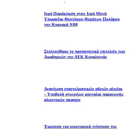
Ιερά Παράκληση στην Ιερά Μονή
Υπεραγίας Θεοτόκου Θεμάτων Πυλάρου
την Κυριακή 9/08
Στελεχώθηκε το προπονητικό επιτελείο των
Ακαδημιών της ΑΕΚ Κεφαλονιάς
Ανανέωση επαγγελματικών αδειών αλιείας
– Υποβολή στοιχείων μηνιαίας παραγωγής
αλιευτικών σκαφών
Έκκληση για οικονομική ενίσχυση της