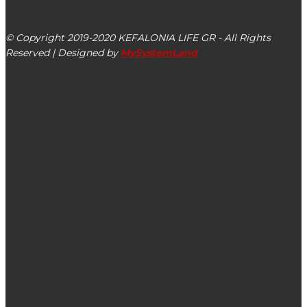
Αργοστόλι, Κεφαλονιά, ΤΚ 28100
© Copyright 2019-2020 KEFALONIA LIFE GR - All Rights
Reserved | Designed by
MySystemLand
ΕΙΔΗΣΕΙΣ
Κριτική πελάτη της e-toner.gr για συμβατά τόνερς
Το ΚΤΕΟ Ληξουρίου & η Τουριστική Προβολή τα
κυριότερα θέματα στην 7η συνεδρίαση Δημοτικού
Συμβουλίου Δήμου Ληξουρίου (βίντεο – εικόνες)
Κορονοϊός: 36 νέα κρούσματα & 2 θάνατοι σε 24 ώρες –