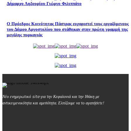
Δήμαρχο Ληξουρίου Γιώργο Φιλιππάτο
Ο Πρόεδρος Κοινότητας Πάστρας ευχαριστεί τους εργαζόμενους
του Δήμου Αργοστολίου που στάθηκαν στην πρώτη γραμμή της
μεγάλης πυρκαγιάς
Νέο ενημερωτικό site για την Κεφαλονιά και την Ιθάκη με
αντικειμενικότητα και αμεσότητα. Ελπίζουμε να το αγαπήσετε!
kefalonialife24@gmail.com