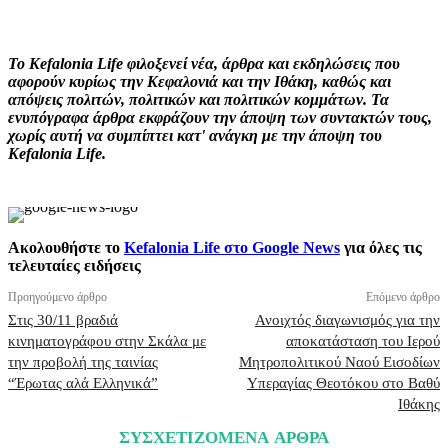
Facebook
X
Pinterest
WhatsApp
Το Kefalonia Life φιλοξενεί νέα, άρθρα και εκδηλώσεις που
αφορούν κυρίως την Κεφαλονιά και την Ιθάκη, καθώς και
απόψεις πολιτών, πολιτικών και πολιτικών κομμάτων. Τα
ενυπόγραφα άρθρα εκφράζουν την άποψη των συντακτών τους,
χωρίς αυτή να συμπίπτει κατ' ανάγκη με την άποψη του
Kefalonia Life.
Ακολουθήστε το
Kefalonia Life στο Google News
για όλες τις
τελευταίες ειδήσεις
Προηγούμενο άρθρο
Επόμενο άρθρο
Στις 30/11 βραδιά
Ανοιχτός διαγωνισμός για την
κινηματογράφου στην Σκάλα με
αποκατάσταση του Ιερού
την προβολή της ταινίας
Μητροπολιτικού Ναού Εισοδίων
“Έρωτας αλά Ελληνικά”
Υπεραγίας Θεοτόκου στο Βαθύ
Ιθάκης
ΣΥΣΧΕΤΙΖΟΜΕΝΑ ΑΡΘΡΑ