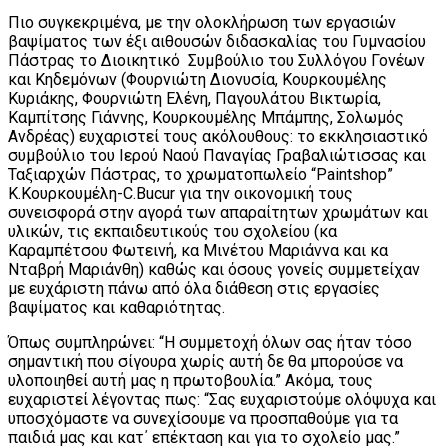
Πιο συγκεκριμένα, με την ολοκλήρωση των εργασιών
βαψίματος των έξι αιθουσών διδασκαλίας του Γυμνασίου
Πάστρας το Διοικητικό Συμβούλιο του Συλλόγου Γονέων
και Κηδεμόνων (Φουρνιώτη Διονυσία, Κουρκουμέλης
Κυριάκης, Φουρνιώτη Ελένη, Παγουλάτου Βικτωρία,
Καμπίτσης Γιάννης, Κουρκουμέλης Μπάμπης, Σολωμός
Ανδρέας) ευχαριστεί τους ακόλουθους: το εκκλησιαστικό
συμβούλιο του Ιερού Ναού Παναγίας Γραβαλιώτισσας και
Ταξιαρχών Πάστρας, το χρωματοπωλείο “Paintshop”
Κ.Κουρκουμέλη-C.Bucur για την οικονομική τους
συνεισφορά στην αγορά των απαραίτητων χρωμάτων και
υλικών, τις εκπαιδευτικούς του σχολείου (κα
Καραμπέτσου Φωτεινή, κα Μινέτου Μαριάννα και κα
Νταβρή Μαριάνθη) καθώς και όσους γονείς συμμετείχαν
με ευχάριστη πάνω από όλα διάθεση στις εργασίες
βαψίματος και καθαριότητας.
Όπως συμπληρώνει: “Η συμμετοχή όλων σας ήταν τόσο
σημαντική που σίγουρα χωρίς αυτή δε θα μπορούσε να
υλοποιηθεί αυτή μας η πρωτοβουλία.” Ακόμα, τους
ευχαριστεί λέγοντας πως: “Σας ευχαριστούμε ολόψυχα και
υποσχόμαστε να συνεχίσουμε να προσπαθούμε για τα
παιδιά μας και κατ΄ επέκταση και για το σχολείο μας.”