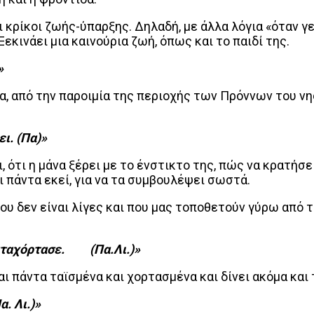
ι κρίκοι ζωής-ύπαρξης. Δηλαδή, με άλλα λόγια «όταν γενν
εκινάει μια καινούρια ζωή, όπως και το παιδί της.
»
α, από την παροιμία της περιοχής των Πρόννων του νησι
ι. (Πα)»
, ότι η μάνα ξέρει με το ένστικτο της, πώς να κρατήσε
 πάντα εκεί, για να τα συμβουλέψει σωστά.
ου δεν είναι λίγες και που μας τοποθετούν γύρω από τ
ματαχόρτασε. (Πα.Λι.)»
ναι πάντα ταϊσμένα και χορτασμένα και δίνει ακόμα και 
. Λι.)»