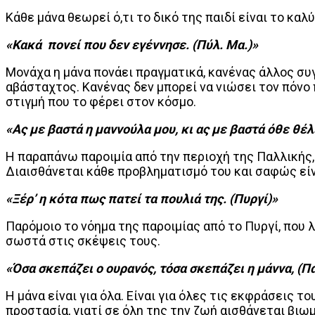
Κάθε μάνα θεωρεί ό,τι το δικό της παιδί είναι το καλ
«Κακά πονεί που δεν εγέννησε. (Πύλ. Μα.)»
Μονάχα η μάνα πονάει πραγματικά, κανένας άλλος συγγ
αβάσταχτος. Κανένας δεν μπορεί να νιώσει τον πόνο π
στιγμή που το φέρει στον κόσμο.
«Ας με βαστά η μαννούλα μου, κι ας με βαστά όθε θέλε
Η παραπάνω παροιμία από την περιοχή της Παλλικής, μ
Διαισθάνεται κάθε προβληματισμό του και σαφώς είν
«Ξέρ’ η κότα πως πατεί τα πουλιά της. (Πυργί)»
Παρόμοιο το νόημα της παροιμίας από το Πυργί, που λ
σωστά στις σκέψεις τους.
«Όσα σκεπάζει ο ουρανός, τόσα σκεπάζει η μάννα, (Π
Η μάνα είναι για όλα. Είναι για όλες τις εκφράσεις τ
προστασία, γιατί σε όλη της την ζωή αισθάνεται βιω