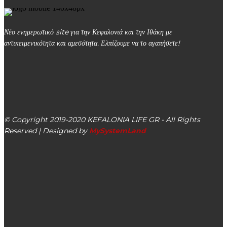
Νέο ενημερωτικό site για την Κεφαλονιά και την Ιθάκη με
αντικειμενικότητα και αμεσότητα. Ελπίζουμε να το αγαπήσετε!
kefalonialife24@gmail.com
Αργοστόλι, Κεφαλονιά, ΤΚ 28100
© Copyright 2019-2020 KEFALONIA LIFE GR - All Rights
Reserved | Designed by
MySystemLand
ΕΙΔΗΣΕΙΣ
Κορoνοϊός: 14 νέα κρούσματα – Διασωληνώθηκε ο
66χρονος στην Πάτρα