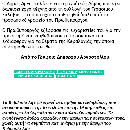
Ο Δήμος Αργοστολίου είναι ο μοναδικός Δήμος που έχει
δανείσει έργο τέχνης από τη συλλογή του Γεράσιμου
Σκλάβου, το οποίο έχει τοποθετηθεί δίπλα από το
προσωπικό γραφείο του Πρωθυπουργού.
Ο Πρωθυπουργός εξέφρασε τις ευχαριστίες του για την
προσφορά και επιβεβαίωσε το προσωπικό του
ενδιαφέρον για τα θέματα της Κεφαλονιάς την όποια
σύντομα θα επισκεφθεί.
Από το Γραφείο Δημάρχου
Αργοστολίου
ΘΕΟΦΙΛΟΣ ΜΙΧΑΛΑΤΟΣ
ΚΥΡΙΑΚΟΣ ΜΗΤΣΟΤΑΚΗΣ
ΠΑΝΑΓΗΣ ΚΑΠΠΑΤΟΣ
ΠΟΛΙΤΙΚΗ
Facebook
X
Pinterest
WhatsApp
Το Kefalonia Life φιλοξενεί νέα, άρθρα και εκδηλώσεις που
αφορούν κυρίως την Κεφαλονιά και την Ιθάκη, καθώς και
απόψεις πολιτών, πολιτικών και πολιτικών κομμάτων. Τα
ενυπόγραφα άρθρα εκφράζουν την άποψη των συντακτών τους,
χωρίς αυτή να συμπίπτει κατ' ανάγκη με την άποψη του
Kefalonia Life.