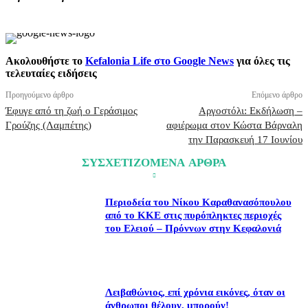
Ακολουθήστε το
Kefalonia Life στο Google News
για όλες τις
τελευταίες ειδήσεις
Προηγούμενο άρθρο
Επόμενο άρθρο
Έφυγε από τη ζωή ο Γεράσιμος
Αργοστόλι: Εκδήλωση –
Γρούζης (Λαμπέτης)
αφιέρωμα στον Κώστα Βάρναλη
την Παρασκευή 17 Ιουνίου
ΣΥΣΧΕΤΙΖΟΜΕΝΑ ΑΡΘΡΑ
Περιοδεία του Νίκου Καραθανασόπουλου
από το ΚΚΕ στις πυρόπληκτες περιοχές
του Ελειού – Πρόννων στην Κεφαλονιά
Λειβαθώνιος, επί χρόνια εικόνες, όταν οι
άνθρωποι θέλουν, μπορούν!