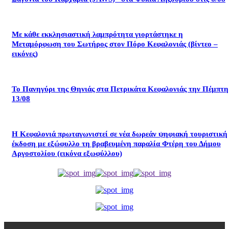
Με κάθε εκκλησιαστική λαμπρότητα γιορτάστηκε η
Μεταμόρφωση του Σωτήρος στον Πόρο Κεφαλονιάς (βίντεο –
εικόνες)
Το Πανηγύρι της Θηνιάς στα Πετρικάτα Κεφαλονιάς την Πέμπτη
13/08
Η Κεφαλονιά πρωταγωνιστεί σε νέα δωρεάν ψηφιακή τουριστική
έκδοση με εξώφυλλο τη βραβευμένη παραλία Φτέρη του Δήμου
Αργοστολίου (εικόνα εξωφύλλου)