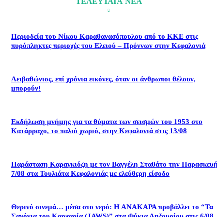
ΤΕΛΕΥΤΑΙΑ ΝΕΑ
Περιοδεία του Νίκου Καραθανασόπουλου από το ΚΚΕ στις
πυρόπληκτες περιοχές του Ελειού – Πρόννων στην Κεφαλονιά
Λειβαθώνιος, επί χρόνια εικόνες, όταν οι άνθρωποι θέλουν,
μπορούν!
Εκδήλωση μνήμης για τα θύματα των σεισμών του 1953 στο
Κατάρραχο, το παλιό χωριό, στην Κεφαλονιά στις 13/08
Παράσταση Καραγκιόζη με τον Βαγγέλη Σταθάτο την Παρασκευ
7/08 στα Τουλιάτα Κεφαλονιάς με ελεύθερη είσοδο
Θερινό σινεμά… μέσα στο νερό: Η ΑΝΑΚΑΡΑ προβάλλει το “Τα
Σαγόνια του Καρχαρία (JAWS)” στα Φύκια Ληξουρίου στις 6/08