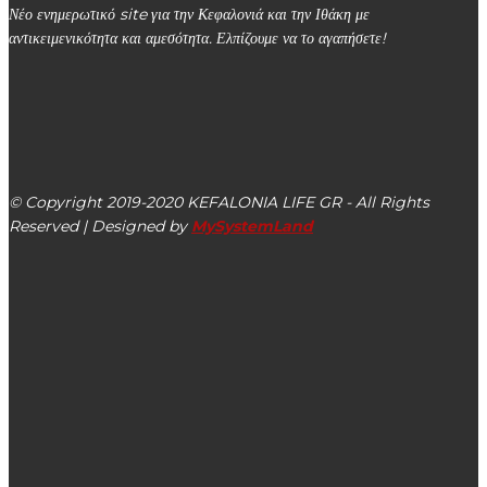
Νέο ενημερωτικό site για την Κεφαλονιά και την Ιθάκη με
αντικειμενικότητα και αμεσότητα. Ελπίζουμε να το αγαπήσετε!
kefalonialife24@gmail.com
Αργοστόλι, Κεφαλονιά, ΤΚ 28100
© Copyright 2019-2020 KEFALONIA LIFE GR - All Rights
Reserved | Designed by
MySystemLand
ΕΙΔΗΣΕΙΣ
Δήμος Ληξουρίου: Συνεχίζονται οι ασφαλτοστρώσεις στο
οδικό δίκτυο Κουνόπετρας και Ξι