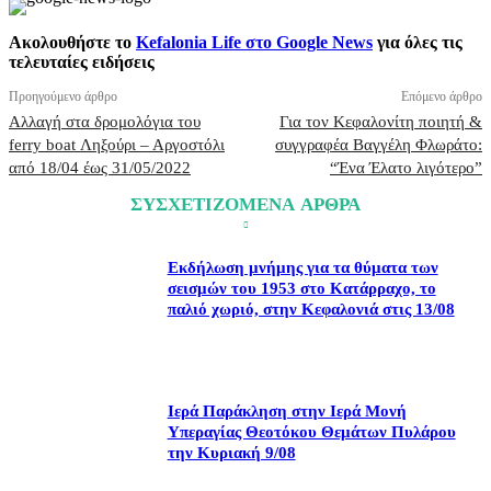
Ακολουθήστε το
Kefalonia Life στο Google News
για όλες τις
τελευταίες ειδήσεις
Προηγούμενο άρθρο
Επόμενο άρθρο
Αλλαγή στα δρομολόγια του
Για τον Κεφαλονίτη ποιητή &
ferry boat Ληξούρι – Αργοστόλι
συγγραφέα Βαγγέλη Φλωράτο:
από 18/04 έως 31/05/2022
“Ένα Έλατο λιγότερο”
ΣΥΣΧΕΤΙΖΟΜΕΝΑ ΑΡΘΡΑ
Εκδήλωση μνήμης για τα θύματα των
σεισμών του 1953 στο Κατάρραχο, το
παλιό χωριό, στην Κεφαλονιά στις 13/08
Ιερά Παράκληση στην Ιερά Μονή
Υπεραγίας Θεοτόκου Θεμάτων Πυλάρου
την Κυριακή 9/08