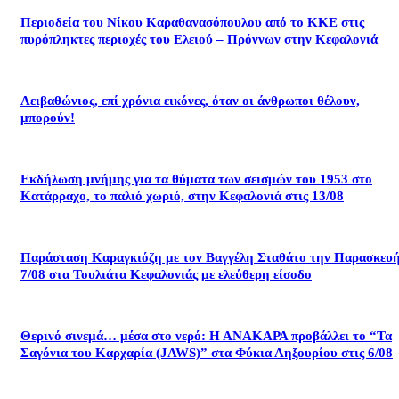
Περιοδεία του Νίκου Καραθανασόπουλου από το ΚΚΕ στις
πυρόπληκτες περιοχές του Ελειού – Πρόννων στην Κεφαλονιά
Λειβαθώνιος, επί χρόνια εικόνες, όταν οι άνθρωποι θέλουν,
μπορούν!
Εκδήλωση μνήμης για τα θύματα των σεισμών του 1953 στο
Κατάρραχο, το παλιό χωριό, στην Κεφαλονιά στις 13/08
Παράσταση Καραγκιόζη με τον Βαγγέλη Σταθάτο την Παρασκευ
7/08 στα Τουλιάτα Κεφαλονιάς με ελεύθερη είσοδο
Θερινό σινεμά… μέσα στο νερό: Η ΑΝΑΚΑΡΑ προβάλλει το “Τα
Σαγόνια του Καρχαρία (JAWS)” στα Φύκια Ληξουρίου στις 6/08