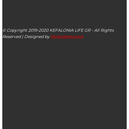
kefalonialife24@gmail.com
Αργοστόλι, Κεφαλονιά, ΤΚ 28100
© Copyright 2019-2020 KEFALONIA LIFE GR - All Rights
Reserved | Designed by
MySystemLand
ΕΙΔΗΣΕΙΣ
Κτηματολόγιο: Παράταση για περιοχές των Περιφερειών
Ιονίων Νήσων και Βορείου Αιγαίου
Η Ραχήλ Μακρή ζητά υπογραφές από Κικίλια, Κεραμέως
για να φορέσει μάσκα!