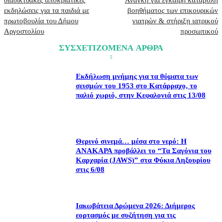
διαδικτυακές αποκριάτικες
Ανάγκη για έγκαιρη καταβολή
εκδηλώσεις για τα παιδιά με
βοηθήματος των επικουρικών
πρωτοβουλία του Δήμου
γιατρών & στήριξη ιατρικού
Αργοστολίου
προσωπικού
ΣΥΣΧΕΤΙΖΟΜΕΝΑ ΑΡΘΡΑ
Εκδήλωση μνήμης για τα θύματα των
σεισμών του 1953 στο Κατάρραχο, το
παλιό χωριό, στην Κεφαλονιά στις 13/08
Θερινό σινεμά… μέσα στο νερό: Η
ΑΝΑΚΑΡΑ προβάλλει το “Τα Σαγόνια του
Καρχαρία (JAWS)” στα Φύκια Ληξουρίου
στις 6/08
Ιακωβάτεια Δρώμενα 2026: Διήμερος
εορτασμός με συζήτηση για τις