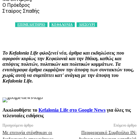
Ο Πρόεδρος
Σταύρος Σπαθής
ΕΠΙΜΕΛΗΤΗΡΙΟ
ΚΕΦΑΛΟΝΙΑ
ΛΗΞΟΥΡΙ
Facebook
X
Pinterest
WhatsApp
Το Kefalonia Life φιλοξενεί νέα, άρθρα και εκδηλώσεις που
αφορούν κυρίως την Κεφαλονιά και την Ιθάκη, καθώς και
απόψεις πολιτών, πολιτικών και πολιτικών κομμάτων. Τα
ενυπόγραφα άρθρα εκφράζουν την άποψη των συντακτών τους,
χωρίς αυτή να συμπίπτει κατ' ανάγκη με την άποψη του
Kefalonia Life.
Ακολουθήστε το
Kefalonia Life στο Google News
για όλες τις
τελευταίες ειδήσεις
Προηγούμενο άρθρο
Επόμενο άρθρο
Με επιτυχία στέφθηκαν οι
Περιφερειακό Συμβούλιο ΙΝ: