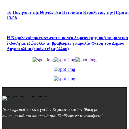
Το Πανηγύρι της Θηνιάς στα Πετρικάτα Κεφαλονιάς την Πέμπτη
13/08
Η Κεφαλονιά πρωταγωνιστεί σε νέα δωρεάν ψηφιακή τουριστική
έκδοση με εξώφυλλο τη βραβευμένη παραλία Φτέρη του Δήμου
Αργοστολίου (εικόνα εξωφύλλου)
Νέο ενημερωτικό site για την Κεφαλονιά και την Ιθάκη με
αντικειμενικότητα και αμεσότητα. Ελπίζουμε να το αγαπήσετε!