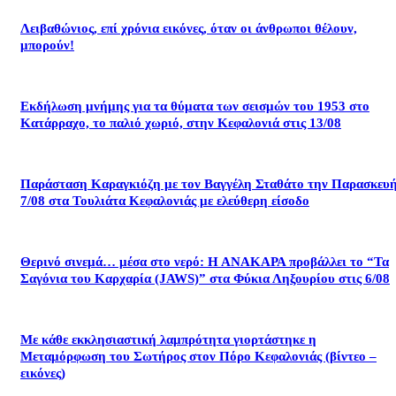
Λειβαθώνιος, επί χρόνια εικόνες, όταν οι άνθρωποι θέλουν,
μπορούν!
Εκδήλωση μνήμης για τα θύματα των σεισμών του 1953 στο
Κατάρραχο, το παλιό χωριό, στην Κεφαλονιά στις 13/08
Παράσταση Καραγκιόζη με τον Βαγγέλη Σταθάτο την Παρασκευ
7/08 στα Τουλιάτα Κεφαλονιάς με ελεύθερη είσοδο
Θερινό σινεμά… μέσα στο νερό: Η ΑΝΑΚΑΡΑ προβάλλει το “Τα
Σαγόνια του Καρχαρία (JAWS)” στα Φύκια Ληξουρίου στις 6/08
Με κάθε εκκλησιαστική λαμπρότητα γιορτάστηκε η
Μεταμόρφωση του Σωτήρος στον Πόρο Κεφαλονιάς (βίντεο –
εικόνες)