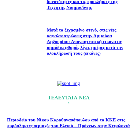
δυνατότητες και τις προκλήσεις της
Τεχνητής Νοημοσύνης
Μετά το ξεχασμένο στενό, στις νέες
ασφαλτοστρώσεις στην Αμμούσα
Ληξουρίου: Απογοητευτική εικόνα με
σημάδια φθοράς λίγες ημέρες μετά την
ολοκλήρωσή τους (εικόνες)
ΤΕΛΕΥΤΑΙΑ ΝΕΑ
Περιοδεία του Νίκου Καραθανασόπουλου από το ΚΚΕ στις
πυρόπληκτες περιοχές του Ελειού – Πρόννων στην Κεφαλονιά