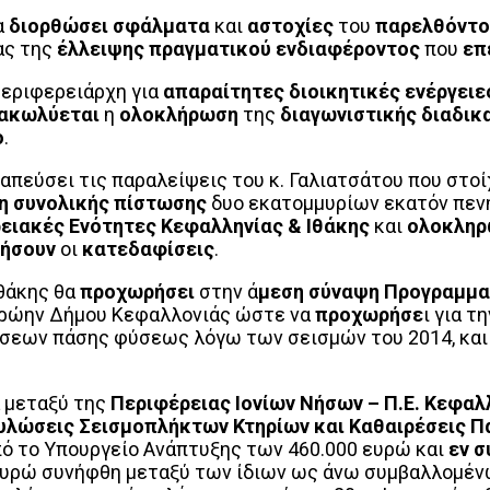
α
διορθώσει σφάλματα
και
αστοχίες
του
παρελθόντο
ας της
έλλειψης πραγματικού ενδιαφέροντος
που
επ
εριφερειάρχη για
απαραίτητες διοικητικές ενέργειε
ακωλύεται
η
ολοκλήρωση
της
διαγωνιστικής διαδικ
ο
.
πεύσει τις παραλείψεις του κ. Γαλιατσάτου που στοί
η συνολικής πίστωσης
δυο εκατομμυρίων εκατόν πενή
ειακές Ενότητες Κεφαλληνίας & Ιθάκης
και
ολοκληρ
νήσουν
οι
κατεδαφίσεις
.
θάκης θα
προχωρήσει
στην ά
μεση σύναψη Προγραμμα
 πρώην Δήμου Κεφαλλονιάς ώστε να
προχωρήσε
ι για τ
σεων πάσης φύσεως λόγω των σεισμών του 2014, κα
ά μεταξύ της
Περιφέρειας Ιονίων Νήσων – Π.Ε. Κεφαλ
υλώσεις Σεισμοπλήκτων Κτηρίων και Καθαιρέσεις Π
από το Υπουργείο Ανάπτυξης των 460.000 ευρώ και
εν σ
υρώ συνήφθη μεταξύ των ίδιων ως άνω συμβαλλομένω