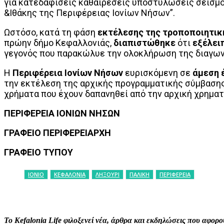
για κατεδαφίσεις καθαιρέσεις υποστυλώσεις σεισμο
&Ιθάκης της Περιφέρειας Ιονίων Νήσων”.
Ωστόσο, κατά τη φάση
εκτέλεσης της τροποποιητικ
πρώην δήμο Κεφαλλονιάς,
διαπιστώθηκε
ότι
εξέλει
γεγονός που παρακώλυε την ολοκλήρωση της διαγωνι
Η
Περιφέρεια Ιονίων Νήσων
ευρισκόμενη σε
άμεση 
την εκτέλεση της αρχικής προγραμματικής σύμβασης
χρήματα που έχουν δαπανηθεί από την αρχική χρηματ
ΠΕΡΙΦΕΡΕΙΑ ΙΟΝΙΩΝ ΝΗΣΩΝ
ΓΡΑΦΕΙΟ ΠΕΡΙΦΕΡΕΙΑΡΧΗ
ΓΡΑΦΕΙΟ ΤΥΠΟΥ
ΙΟΝΙΟ
ΚΕΦΑΛΟΝΙΑ
ΛΗΞΟΥΡΙ
ΠΑΛΙΚΗ
ΠΕΡΙΦΕΡΕΙΑ
ΚΟΙΝΟΠΟΙΗΣΗ
Facebook
X
P
Το Kefalonia Life φιλοξενεί νέα, άρθρα και εκδηλώσεις που αφο