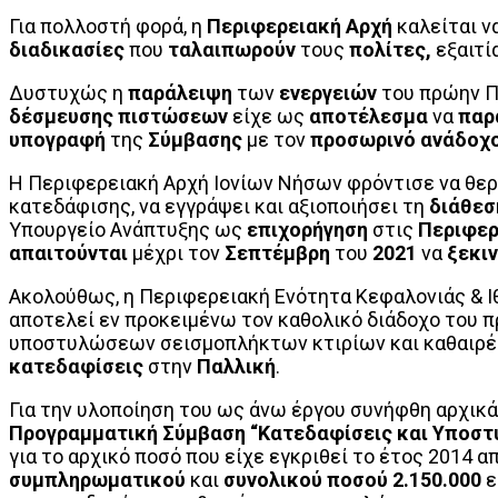
Για πολλοστή φορά, η
Περιφερειακή Αρχή
καλείται ν
διαδικασίες
που
ταλαιπωρούν
τους
πολίτες,
εξαιτί
Δυστυχώς η
παράλειψη
των
ενεργειών
του πρώην Π
δέσμευσης πιστώσεων
είχε ως
αποτέλεσμα
να
παρ
υπογραφή
της
Σύμβασης
με τον
προσωρινό ανάδοχ
Η Περιφερειακή Αρχή Ιονίων Νήσων φρόντισε να θερα
κατεδάφισης, να εγγράψει και αξιοποιήσει τη
διάθεσ
Υπουργείο Ανάπτυξης ως
επιχορήγηση
στις
Περιφερ
απαιτούνται
μέχρι τον
Σεπτέμβρη
του
2021
να
ξεκι
Ακολούθως, η Περιφερειακή Ενότητα Κεφαλονιάς & Ι
αποτελεί εν προκειμένω τον καθολικό διάδοχο του
υποστυλώσεων σεισμοπλήκτων κτιρίων και καθαιρέ
κατεδαφίσεις
στην
Παλλική
.
Για την υλοποίηση του ως άνω έργου συνήφθη αρχικ
Προγραμματική Σύμβαση “Κατεδαφίσεις και Υποστ
για το αρχικό ποσό που είχε εγκριθεί το έτος 2014 
συμπληρωματικού
και
συνολικού ποσού 2.150.000
ε