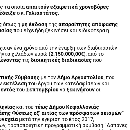
ς τα οποία
απαιτούν εξαιρετικά χρονοβόρες
έδειξε
ο κ.
Γαλιαστάτος.
ς
όπως η
μη έκδοση
της
απαραίτητης απόφασης
ασίας
που είχε ήδη ξεκινήσει και ειδικότερα η
χισαν ένα χρόνο από την έναρξη των διαδικασιών
ντα χιλιάδων ευρώ (
2.150.000,00€
), από το
ώνοντας
τις
διοικητικές διαδικασίες
που
τικής Σύμβασης
με τον
Δήμο Αργοστολίου
, που
ην
εκτέλεση
του έργου των κατεδαφίσεων και
ι
εντός
του
Σεπτεμβρίου
να
ξεκινήσουν
οι
ληνίας
και του
τέως Δήμου Κεφαλλονιάς
άσης Φύσεως εξ’ αιτίας των πρόσφατων σεισμών”
υνεχεία
μετά την έγκριση το έτος 2017,
ν, τροποποιητική προγραμματική σύμβαση “Δαπάνες