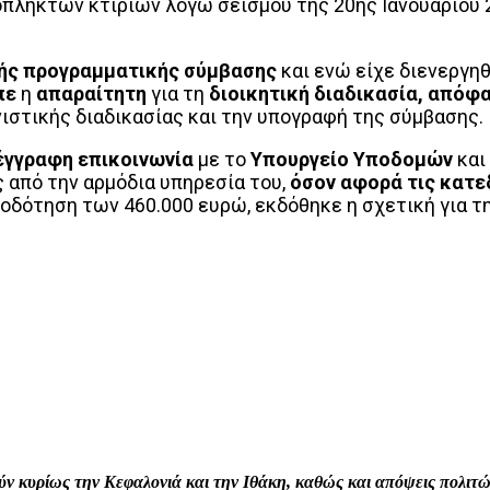
πλήκτων κτιρίων λόγω σεισμού της 20ης Ιανουαρίου
ής προγραμματικής σύμβασης
και ενώ είχε διενεργηθ
πε
η
απαραίτητη
για τη
διοικητική διαδικασία, από
στικής διαδικασίας και την υπογραφή της σύμβασης.
έγγραφη επικοινωνία
με το
Υπουργείο Υποδομών
και
 από την αρμόδια υπηρεσία του,
όσον αφορά τις κατεδ
οδότηση των 460.000 ευρώ, εκδόθηκε η σχετική για τη
interest
WhatsApp
Linkedin
Email
ρούν κυρίως την Κεφαλονιά και την Ιθάκη, καθώς και απόψεις πολι