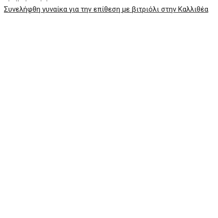
Συνελήφθη γυναίκα για την επίθεση με βιτριόλι στην Καλλιθέα