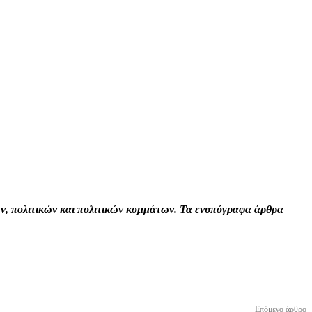
Print
Tumblr
VK
Viber
τών, πολιτικών και πολιτικών κομμάτων. Τα ενυπόγραφα άρθρα
Επόμενο άρθρο