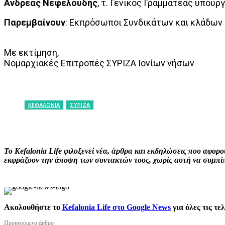
Ανδρέας Νεφελούδης
, τ. Γενικός Γραμματέας υπουρ
Παρεμβαίνουν
: Εκπρόσωποι Συνδικάτων και κλάδων
Με εκτίμηση,
Νομαρχιακές Επιτροπές ΣΥΡΙΖΑ Ιονίων νήσων
ΚΕΦΑΛΟΝΙΑ
ΣΥΡΙΖΑ
ΚΟΙΝΟΠΟΙΗΣΗ
Facebook
X
P
Το Kefalonia Life φιλοξενεί νέα, άρθρα και εκδηλώσεις που αφο
εκφράζουν την άποψη των συντακτών τους, χωρίς αυτή να συμπίπτ
Ακολουθήστε το
Kefalonia Life στο Google News
για όλες τις τε
Προηγούμενο άρθρο