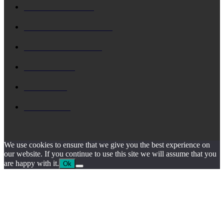
ΚΕΦΑΛΟΝΙΑ
5729
Δ. ΑΡΓΟΣΤΟΛΙΟΥ
4795
Δ. ΛΗΞΟΥΡΙΟΥ
4158
ΚΗΔΕΙΑ
1930
ΙΟΝΙΟ
1795
ΙΘΑΚΗ
1546
We use cookies to ensure that we give you the best experience on
our website. If you continue to use this site we will assume that you
are happy with it.
Ok