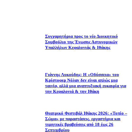
Συγχαρητήρια προς το νέο Διοικητικό
Συμβούλιο της Ένωσης Αστυνομικών
Υπαλλήλων Κεφαλονιάς & Ιθάκης
Γιάννης Λυκούδης: Η «Οδύσσεια» του
Κρίστοφερ Νόλαν δεν είναι απλώς μια
ταινία, αλλά μια αναπτυξιακή ευκαιρία για
την Κεφαλονιά & την Ιθάκη
Θεατρικό Φεστιβάλ Ιθάκης 2026: «Τοπίο –
Σώμα» με παραστάσεις, εργαστήρια και
τιμητικές βραβεύσεις από 18 έως 26
Σεπτεμβρίου