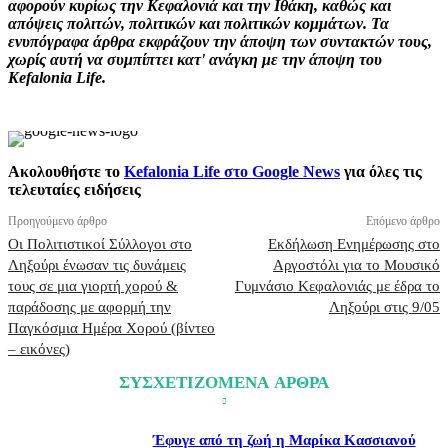
αφορούν κυρίως την Κεφαλονιά και την Ιθάκη, καθώς και
απόψεις πολιτών, πολιτικών και πολιτικών κομμάτων. Τα
ενυπόγραφα άρθρα εκφράζουν την άποψη των συντακτών τους,
χωρίς αυτή να συμπίπτει κατ' ανάγκη με την άποψη του
Kefalonia Life.
Ακολουθήστε το
Kefalonia Life στο Google News
για όλες τις
τελευταίες ειδήσεις
Προηγούμενο άρθρο
Επόμενο άρθρο
Οι Πολιτιστικοί Σύλλογοι στο
Εκδήλωση Ενημέρωσης στο
Ληξούρι ένωσαν τις δυνάμεις
Αργοστόλι για το Μουσικό
τους σε μια γιορτή χορού &
Γυμνάσιο Κεφαλονιάς με έδρα το
παράδοσης με αφορμή την
Ληξούρι στις 9/05
Παγκόσμια Ημέρα Χορού (βίντεο
– εικόνες)
ΣΥΣΧΕΤΙΖΟΜΕΝΑ ΑΡΘΡΑ
Έφυγε από τη ζωή η Μαρίκα Κασσιανού