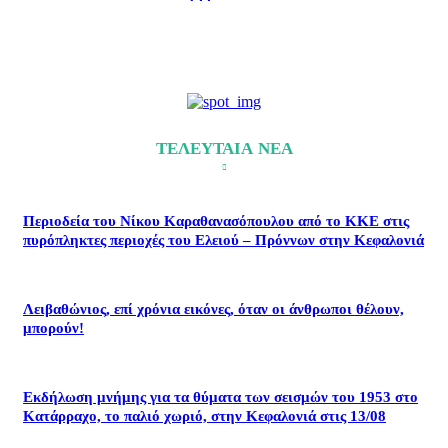
ΤΕΛΕΥΤΑΙΑ ΝΕΑ
Περιοδεία του Νίκου Καραθανασόπουλου από το ΚΚΕ στις
πυρόπληκτες περιοχές του Ελειού – Πρόννων στην Κεφαλονιά
Λειβαθώνιος, επί χρόνια εικόνες, όταν οι άνθρωποι θέλουν,
μπορούν!
Εκδήλωση μνήμης για τα θύματα των σεισμών του 1953 στο
Κατάρραχο, το παλιό χωριό, στην Κεφαλονιά στις 13/08