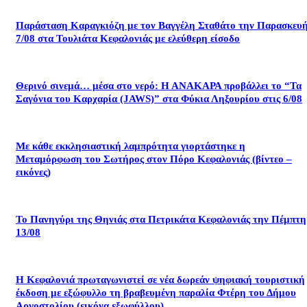
Παράσταση Καραγκιόζη με τον Βαγγέλη Σταθάτο την Παρασκευ
7/08 στα Τουλιάτα Κεφαλονιάς με ελεύθερη είσοδο
Θερινό σινεμά… μέσα στο νερό: Η ΑΝΑΚΑΡΑ προβάλλει το “Τα
Σαγόνια του Καρχαρία (JAWS)” στα Φύκια Ληξουρίου στις 6/08
Με κάθε εκκλησιαστική λαμπρότητα γιορτάστηκε η
Μεταμόρφωση του Σωτήρος στον Πόρο Κεφαλονιάς (βίντεο –
εικόνες)
Το Πανηγύρι της Θηνιάς στα Πετρικάτα Κεφαλονιάς την Πέμπτη
13/08
Η Κεφαλονιά πρωταγωνιστεί σε νέα δωρεάν ψηφιακή τουριστική
έκδοση με εξώφυλλο τη βραβευμένη παραλία Φτέρη του Δήμου
Αργοστολίου (εικόνα εξωφύλλου)