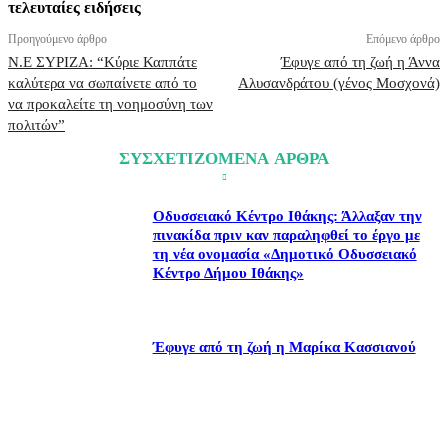
τελευταίες ειδήσεις
Προηγούμενο άρθρο
Επόμενο άρθρο
N.E ΣΥΡΙΖΑ: “Κύριε Καππάτε
Έφυγε από τη ζωή η Άννα
καλύτερα να σωπαίνετε από το
Αλυσανδράτου (γένος Μοσχονά)
να προκαλείτε τη νοημοσύνη των
πολιτών”
ΣΥΣΧΕΤΙΖΟΜΕΝΑ ΑΡΘΡΑ
Οδυσσειακό Κέντρο Ιθάκης: Άλλαξαν την
πινακίδα πριν καν παραληφθεί το έργο με
τη νέα ονομασία «Δημοτικό Οδυσσειακό
Κέντρο Δήμου Ιθάκης»
Έφυγε από τη ζωή η Μαρίκα Κασσιανού