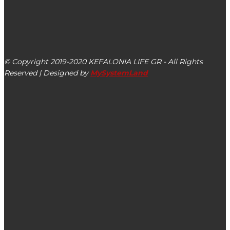
kefalonialife24@gmail.com
Αργοστόλι, Κεφαλονιά, ΤΚ 28100
© Copyright 2019-2020 KEFALONIA LIFE GR - All Rights
Reserved | Designed by
MySystemLand
ΕΙΔΗΣΕΙΣ
Το πρόγραμμα του Σεβ. Μητροπολίτη Κεφαλληνίας κ.
Δημητρίου για τον Ιούλιο 2023
Κηδεία Ανδρέα Κουστουμπάρδη του Ευαγγέλου