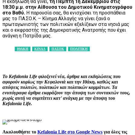
Η εκδήλωση θα γίνει,
τη Πέμπτη 1η Δεκεμβρίου στις
18:30 μ.μ. στην Αίθουσα του Δημοτικού Κινηματογράφου
στο Βαθύ.
Η παρουσία σας, θα ενισχύσει τη προσπάθεια
μας το ΠΑ.ΣΟ.Κ. – Κίνημα Αλλαγής να γίνει ξανά ο
πρωταγωνιστής των πολιτικών εξελίξεων στα νησιά μας
και ο εκφραστής της Δημοκρατικής Ανατροπής που έχει
ανάγκη η Πατρίδα μας.
ΙΘΑΚΗ
ΚΙΝΑΛ
ΠΑΣΟΚ
ΠΟΛΙΤΙΚΗ
Facebook
X
Pinterest
WhatsApp
Το Kefalonia Life φιλοξενεί νέα, άρθρα και εκδηλώσεις που
αφορούν κυρίως την Κεφαλονιά και την Ιθάκη, καθώς και
απόψεις πολιτών, πολιτικών και πολιτικών κομμάτων. Τα
ενυπόγραφα άρθρα εκφράζουν την άποψη των συντακτών τους,
χωρίς αυτή να συμπίπτει κατ' ανάγκη με την άποψη του
Kefalonia Life.
Ακολουθήστε το
Kefalonia Life στο Google News
για όλες τις