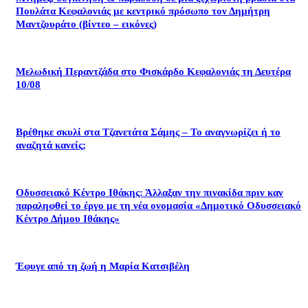
Πουλάτα Κεφαλονιάς με κεντρικό πρόσωπο τον Δημήτρη
Μαντζουράτο (βίντεο – εικόνες)
Μελωδική Περαντζάδα στο Φισκάρδο Κεφαλονιάς τη Δευτέρα
10/08
Βρέθηκε σκυλί στα Τζανετάτα Σάμης – Το αναγνωρίζει ή το
αναζητά κανείς;
Οδυσσειακό Κέντρο Ιθάκης: Άλλαξαν την πινακίδα πριν καν
παραληφθεί το έργο με τη νέα ονομασία «Δημοτικό Οδυσσειακό
Κέντρο Δήμου Ιθάκης»
Έφυγε από τη ζωή η Μαρία Κατσιβέλη