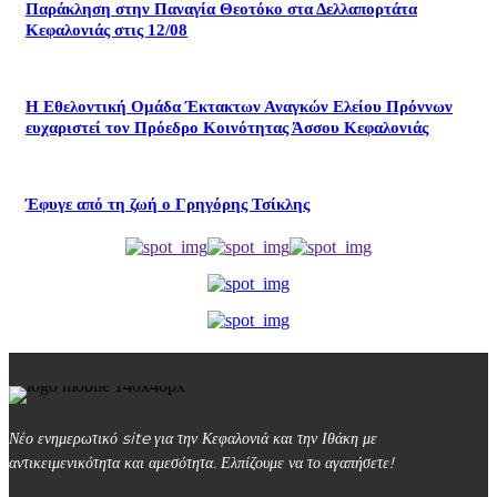
Παράκληση στην Παναγία Θεοτόκο στα Δελλαπορτάτα
Κεφαλονιάς στις 12/08
Η Εθελοντική Ομάδα Έκτακτων Αναγκών Ελείου Πρόννων
ευχαριστεί τον Πρόεδρο Κοινότητας Άσσου Κεφαλονιάς
Έφυγε από τη ζωή ο Γρηγόρης Τσίκλης
Νέο ενημερωτικό site για την Κεφαλονιά και την Ιθάκη με
αντικειμενικότητα και αμεσότητα. Ελπίζουμε να το αγαπήσετε!