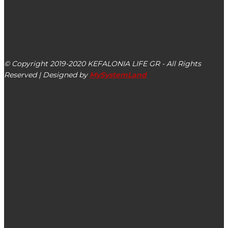
kefalonialife24@gmail.com
Αργοστόλι, Κεφαλονιά, ΤΚ 28100
© Copyright 2019-2020 KEFALONIA LIFE GR - All Rights
Reserved | Designed by
MySystemLand
ΕΙΔΗΣΕΙΣ
Ο Διευθυντής A/βαθμιας Εκπαίδευσης για την προσωρινή
συνένωση των δύο Τμημάτων στο Δημοτικό Σχολείο
Κεραμειών
Πλειοδοτικός Διαγωνισμός για την εκποίηση γηπέδου της
Ενορίας Υπεραγίας Θεοτόκου Ευαγγελιστρίας