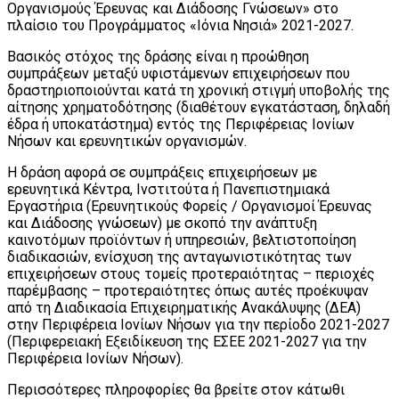
Οργανισμούς Έρευνας και Διάδοσης Γνώσεων» στο
πλαίσιο του Προγράμματος «Ιόνια Νησιά» 2021-2027.
Βασικός στόχος της δράσης είναι η προώθηση
συμπράξεων μεταξύ υφιστάμενων επιχειρήσεων που
δραστηριοποιούνται κατά τη χρονική στιγμή υποβολής της
αίτησης χρηματοδότησης (διαθέτουν εγκατάσταση, δηλαδή
έδρα ή υποκατάστημα) εντός της Περιφέρειας Ιονίων
Νήσων και ερευνητικών οργανισμών.
Η δράση αφορά σε συμπράξεις επιχειρήσεων με
ερευνητικά Κέντρα, Ινστιτούτα ή Πανεπιστημιακά
Εργαστήρια (Ερευνητικούς Φορείς / Οργανισμοί Έρευνας
και Διάδοσης γνώσεων) με σκοπό την ανάπτυξη
καινοτόμων προϊόντων ή υπηρεσιών, βελτιστοποίηση
διαδικασιών, ενίσχυση της ανταγωνιστικότητας των
επιχειρήσεων στους τομείς προτεραιότητας – περιοχές
παρέμβασης – προτεραιότητες όπως αυτές προέκυψαν
από τη Διαδικασία Επιχειρηματικής Ανακάλυψης (ΔΕΑ)
στην Περιφέρεια Ιονίων Νήσων για την περίοδο 2021-2027
(Περιφερειακή Εξειδίκευση της ΕΣΕΕ 2021-2027 για την
Περιφέρεια Ιονίων Νήσων).
Περισσότερες πληροφορίες θα βρείτε στον κάτωθι