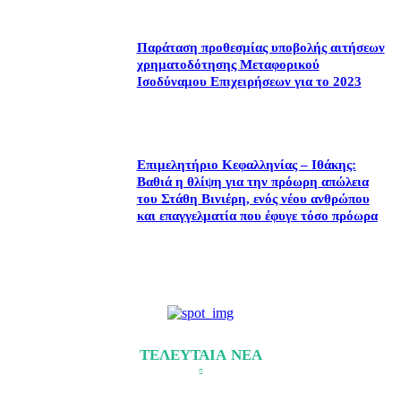
Παράταση προθεσμίας υποβολής αιτήσεων
χρηματοδότησης Μεταφορικού
Ισοδύναμου Επιχειρήσεων για το 2023
Επιμελητήριο Κεφαλληνίας – Ιθάκης:
Βαθιά η θλίψη για την πρόωρη απώλεια
του Στάθη Βινιέρη, ενός νέου ανθρώπου
και επαγγελματία που έφυγε τόσο πρόωρα
ΤΕΛΕΥΤΑΙΑ ΝΕΑ