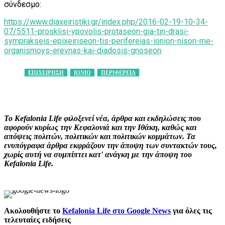
σύνδεσμο:
https://www.diaxeiristiki.gr/index.php/2016-02-19-10-34-
07/5511-prosklisi-ypovolis-protaseon-gia-tin-drasi-
symprakseis-epixeiriseon-tis-perifereias-ionion-nison-me-
organismoys-erevnas-kai-diadosis-gnoseon
ΕΠΙΧΕΙΡΗΣΗ
ΙΟΝΙΟ
ΠΕΡΙΦΕΡΕΙΑ
Facebook
X
Pinterest
WhatsApp
Το Kefalonia Life φιλοξενεί νέα, άρθρα και εκδηλώσεις που
αφορούν κυρίως την Κεφαλονιά και την Ιθάκη, καθώς και
απόψεις πολιτών, πολιτικών και πολιτικών κομμάτων. Τα
ενυπόγραφα άρθρα εκφράζουν την άποψη των συντακτών τους,
χωρίς αυτή να συμπίπτει κατ' ανάγκη με την άποψη του
Kefalonia Life.
Ακολουθήστε το
Kefalonia Life στο Google News
για όλες τις
τελευταίες ειδήσεις