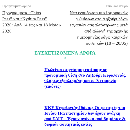
Προηγούμενο άρθρο
Επόμενο άρθρο
Προγράμματα “Chios
Νέα ενημέρωση κυκλοφοριακών
Pass” και “Kythira Pass”
ρυθμίσεων στο Ληξούρι λόγω
2026: Από 14 έως και 18 Μαϊου
εργασιών ασφαλτόστρωσης μετά
2026
από αλλαγή της αρχικής
ημερομηνίας λόγω καιρικών
συνθηκών (18 – 20/05)
ΣΥΣΧΕΤΙΖΟΜΕΝΑ ΑΡΘΡΑ
Πωλείται επιχείρηση εστίασης σε
προνομιακή θέση στο Ληξούρι Κεφαλονιάς,
πλήρως εξοπλισμένη και σε λειτουργία
(εικόνες)
ΚΚΕ Κεφαλονιάς-Ιθάκης: Οι φοιτητές του
Ιονίου Πανεπιστημίου δεν έχουν ανάγκη
από ΣΔΙΤ – Έχουν ανάγκη από δημόσιες &
δωρεάν φοιτητικές εστίες