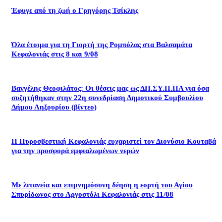
Έφυγε από τη ζωή ο Γρηγόρης Τσίκλης
Όλα έτοιμα για τη Γιορτή της Ρομπόλας στα Βαλσαμάτα
Κεφαλονιάς στις 8 και 9/08
Βαγγέλης Θεοφιλάτος: Οι θέσεις μας ως ΔΗ.ΣΥ.Π.ΠΑ για όσα
συζητήθηκαν στην 22η συνεδρίαση Δημοτικού Συμβουλίου
Δήμου Ληξουρίου (βίντεο)
Η Πυροσβεστική Κεφαλονιάς ευχαριστεί τον Διονύσιο Κουταβά
για την προσφορά εμφιαλωμένων νερών
Με λιτανεία και επιμνημόσυνη δέηση η εορτή του Αγίου
Σπυρίδωνος στο Αργοστόλι Κεφαλονιάς στις 11/08