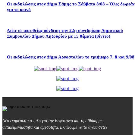
Οι εκδηλώσεις στον Δήμο Σάμης το Σάββατο 8/08 – Όλες δωρεάν
για το κοινό
Δείτε σε απευθείας σύνδεση την 22η συνεδρίαση Δημοτικού
Συμβουλίου Δήμου Ληξουρίου με 15 θέματα (βίντεο)
Οι εκδηλώσεις στον Δήμο Αργοστολίου το τριήμερο 7, 8 και 9/08
Νέο ενημερωτικό site για την Κεφαλονιά και την Ιθάκη με
αντικειμενικότητα και αμεσότητα. Ελπίζουμε να το αγαπήσετε!