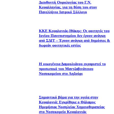
Διευθυντή Ουρολογίας του Γ.Ν.
Κεφαλληνίας, για τη θέση του στον
Πανελλήνιο Ιατρικό Σύλλογο
ΚΚΕ Κεφαλονιάς-Ιθάκης: Οι φοιτητές του
Ιονίου Πανεπιστημίου δεν έχουν ανάγκη
από ΣΔΙΤ – Έχουν ανάγκη από δημόσιες &
δωρεάν φοιτητικές εστίες
Η οικογένεια Δαμουλιάνου ευχαριστεί το
προσωπικό του Μαντζαβινάτειου
Νοσοκομείου στο Ληξούρι
Σημαντικό βήμα για την υγεία στην
Κεφαλονιά: Εγκρίθηκε ο Θάλαμος
Ημερήσιας Νοσηλείας Χημειοθεραπείας
στο Νοσοκομείο Κεφαλονιάς