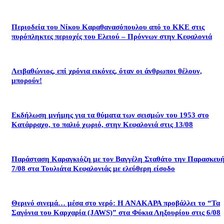
Περιοδεία του Νίκου Καραθανασόπουλου από το ΚΚΕ στις
πυρόπληκτες περιοχές του Ελειού – Πρόννων στην Κεφαλονιά
Λειβαθώνιος, επί χρόνια εικόνες, όταν οι άνθρωποι θέλουν,
μπορούν!
Εκδήλωση μνήμης για τα θύματα των σεισμών του 1953 στο
Κατάρραχο, το παλιό χωριό, στην Κεφαλονιά στις 13/08
Παράσταση Καραγκιόζη με τον Βαγγέλη Σταθάτο την Παρασκευ
7/08 στα Τουλιάτα Κεφαλονιάς με ελεύθερη είσοδο
Θερινό σινεμά… μέσα στο νερό: Η ΑΝΑΚΑΡΑ προβάλλει το “Τα
Σαγόνια του Καρχαρία (JAWS)” στα Φύκια Ληξουρίου στις 6/08