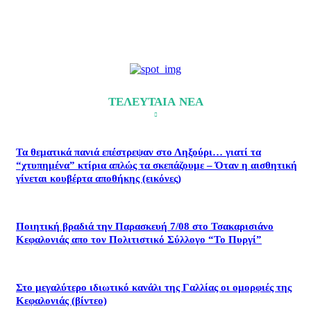
ΤΕΛΕΥΤΑΙΑ ΝΕΑ
Τα θεματικά πανιά επέστρεψαν στο Ληξούρι… γιατί τα
“χτυπημένα” κτίρια απλώς τα σκεπάζουμε – Όταν η αισθητική
γίνεται κουβέρτα αποθήκης (εικόνες)
Ποιητική βραδιά την Παρασκευή 7/08 στο Τσακαρισιάνο
Κεφαλονιάς απο τον Πολιτιστικό Σύλλογο “Το Πυργί”
Στο μεγαλύτερο ιδιωτικό κανάλι της Γαλλίας οι ομορφιές της
Κεφαλονιάς (βίντεο)