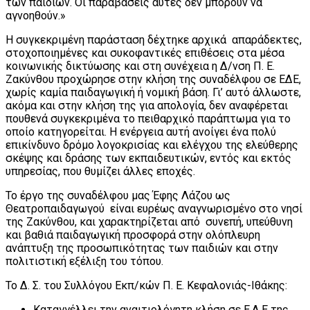
των παιδιών. Οι παραβάσεις αυτές δεν μπορούν να
αγνοηθούν.»
Η συγκεκριμένη παράσταση δέχτηκε αρχικά απαράδεκτες,
στοχοποιημένες και συκοφαντικές επιθέσεις στα μέσα
κοινωνικής δικτύωσης και στη συνέχεια η Δ/νση Π. Ε.
Ζακύνθου προχώρησε στην κλήση της συναδέλφου σε ΕΔΕ,
χωρίς καμία παιδαγωγική ή νομική βάση. Γι’ αυτό άλλωστε,
ακόμα και στην κλήση της για απολογία, δεν αναφέρεται
πουθενά συγκεκριμένα το πειθαρχικό παράπτωμα για το
οποίο κατηγορείται. Η ενέργεια αυτή ανοίγει ένα πολύ
επικίνδυνο δρόμο λογοκρισίας και ελέγχου της ελεύθερης
σκέψης και δράσης των εκπαιδευτικών, εντός και εκτός
υπηρεσίας, που θυμίζει άλλες εποχές.
Το έργο της συναδέλφου μας Έφης Λάζου ως
Θεατροπαιδαγωγού είναι ευρέως αναγνωρισμένο στο νησί
της Ζακύνθου, και χαρακτηρίζεται από συνεπή, υπεύθυνη
και βαθιά παιδαγωγική προσφορά στην ολόπλευρη
ανάπτυξη της προσωπικότητας των παιδιών και στην
πολιτιστική εξέλιξη του τόπου.
Το Δ. Σ. του Συλλόγου Εκπ/κών Π. Ε. Κεφαλονιάς-Ιθάκης:
Καταγγέλλει την αναιτιολόγητη κλήση σε Ε.Δ.Ε της