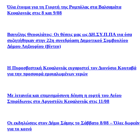
Όλα έτοιμα για τη Γιορτή της Ρομπόλας στα Βαλσαμάτα
Κεφαλονιάς στις 8 και 9/08
Βαγγέλης Θεοφιλάτος: Οι θέσεις μας ως ΔΗ.ΣΥ.Π.ΠΑ για όσα
συζητήθηκαν στην 22η συνεδρίαση Δημοτικού Συμβουλίου
Δήμου Ληξουρίου (βίντεο)
Η Πυροσβεστική Κεφαλονιάς ευχαριστεί τον Διονύσιο Κουταβά
για την προσφορά εμφιαλωμένων νερών
Με λιτανεία και επιμνημόσυνη δέηση η εορτή του Αγίου
Σπυρίδωνος στο Αργοστόλι Κεφαλονιάς στις 11/08
Οι εκδηλώσεις στον Δήμο Σάμης το Σάββατο 8/08 – Όλες δωρεάν
για το κοινό