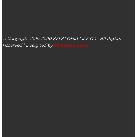
kefalonialife24@gmail.com
Αργοστόλι, Κεφαλονιά, ΤΚ 28100
© Copyright 2019-2020 KEFALONIA LIFE GR - All Rights
Reserved | Designed by
MySystemLand
ΕΙΔΗΣΕΙΣ
Το φως, η ποίηση και ο ανθρωπισμός του Νικηφόρου
Βρεττάκου ζωντάνεψαν στο 5ο Δημοτικό Σχολείο
Αργοστολίου σε μία τιμητική εκδήλωση (εικόνες)
Έφυγε από τη ζωή ο Νικόλας Χιόνης