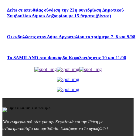
Δείτε σε απευθείας σύνδεση την 22η συνεδρίαση Δημοτικού
Συμβουλίου Δήμου Ληξουρίου με 15 θέματα (βίντεο)
Οι εκδηλώσεις στον Δήμο Αργοστολίου το τριήμερο 7, 8 και 9/08
Το SAMILAND στο Φισκάρδο Κεφαλονιάς στις 10 και 11/08
Νέο ενημερωτικό site για την Κεφαλονιά και την Ιθάκη με
αντικειμενικότητα και αμεσότητα. Ελπίζουμε να το αγαπήσετε!