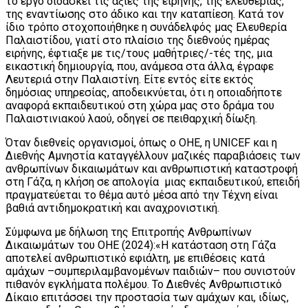
το έργο διδάσκει τις αξίες της ειρήνης, της ελευθερίας,
της εναντίωσης στο άδικο και την καταπίεση. Κατά τον
ίδιο τρόπο στοχοποιήθηκε η συνάδελφός μας Ελευθερία
Παλαιστίδου, γιατί στο πλαίσιο της διεθνούς ημέρας
ειρήνης, έφτιαξε με τις/τους μαθήτριες/-τές της, μια
εικαστική δημιουργία, που, ανάμεσα στα άλλα, έγραφε
Λευτεριά στην Παλαιστίνη. Είτε εντός είτε εκτός
δημόσιας υπηρεσίας, αποδεικνύεται, ότι η οποιαδήποτε
αναφορά εκπαιδευτικού στη χώρα μας στο δράμα του
Παλαιστινιακού λαού, οδηγεί σε πειθαρχική δίωξη.
Όταν διεθνείς οργανισμοί, όπως ο ΟΗΕ, η UNICEF και η
Διεθνής Αμνηστία καταγγέλλουν μαζικές παραβιάσεις των
ανθρωπίνων δικαιωμάτων και ανθρωπιστική καταστροφή
στη Γάζα, η κλήση σε απολογία μιας εκπαιδευτικού, επειδή
πραγματεύεται το θέμα αυτό μέσα από την Τέχνη είναι
βαθιά αντιδημοκρατική και αναχρονιστική.
Σύμφωνα με δήλωση της Επιτροπής Ανθρωπίνων
Δικαιωμάτων του ΟΗΕ (2024):«Η κατάσταση στη Γάζα
αποτελεί ανθρωπιστικό εφιάλτη, με επιθέσεις κατά
αμάχων –συμπεριλαμβανομένων παιδιών– που συνιστούν
πιθανόν εγκλήματα πολέμου. Το Διεθνές Ανθρωπιστικό
Δίκαιο επιτάσσει την προστασία των αμάχων και, ιδίως,