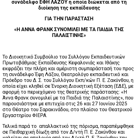
συνάδελφο ΕΦΗ ΛΑΖΟΥ η οποία διώκεται από τη
διοίκηση της εκπαίδευσης
ΓΙΑ ΤΗΝ ΠΑΡΑΣΤΑΣΗ
«Η ΑΝΝΑ ΦΡΑΝΚ ΣΥΝΟΜΙΛΕΙ ΜΕ ΤΑ ΠΑΙΔΙΑ ΤΗΣ
ΠΑΛΑΙΣΤΙΝΗΣ»
Το Διοικητικό Συμβούλιο του Συλλόγου Εκπαιδευτικών
Πρωτοβάθμιας Εκπαίδευσης Κεφαλονιάς και Ιθάκης
εκφράζει την πλήρη και αμέριστη συμπαράστασή του προς
τη συνάδελφο Έφη Λάζου, Θεατρολόγο εκπαιδευτικό και
Πρόεδρο του Δ. Σ. του Συλλόγου Εκπ/κών Π. Ε. Ζακύνθου, η
οποία είχει κληθεί σε Ένορκη Διοικητική Εξέταση (ΕΔΕ), με
αφορμή το περιεχόμενο της θεατρικής παράστασης: «Η
Άννα Φρανκ συνομιλεί με τα Παιδιά της Παλαιστίνης», που
παρουσιάστηκε με επιτυχία στις 26 και 27 Ιουνίου 2025
στο Θέατρο του Σαρακινάδου, στο πλαίσιο του Θεατρικού
Εργαστηρίου ΦΙΕΡΑ.
Τελικά παρά το απαλλακτικό της πόρισμα, παραπέμφθηκε
σε Πειθαρχική δίωξη από τον Δ/ντή Π. Ε. Ζακύνθου και
καλείται σε απολογία από τον Δ/ντή Π. Ε. Ζακύνθου την