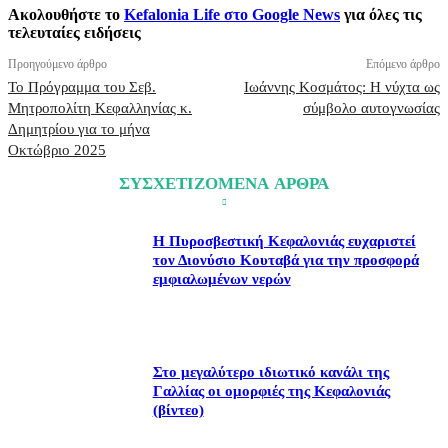
Ακολουθήστε το
Kefalonia Life στο Google News
για όλες τις
τελευταίες ειδήσεις
Προηγούμενο άρθρο
Επόμενο άρθρο
Το Πρόγραμμα του Σεβ.
Ιωάννης Κοσμάτος: Η νύχτα ως
Μητροπολίτη Κεφαλληνίας κ.
σύμβολο αυτογνωσίας
Δημητρίου για το μήνα
Οκτώβριο 2025
ΣΥΣΧΕΤΙΖΟΜΕΝΑ ΑΡΘΡΑ
Η Πυροσβεστική Κεφαλονιάς ευχαριστεί
τον Διονύσιο Κουταβά για την προσφορά
εμφιαλωμένων νερών
Στο μεγαλύτερο ιδιωτικό κανάλι της
Γαλλίας οι ομορφιές της Κεφαλονιάς
(βίντεο)