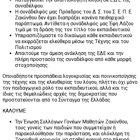
συναδέλφου.
Η συνάδελφός μας Πρόεδρος του Δ. Σ. του Σ. Ε. Π. Ε.
Ζακύνθου δεν έχει διαπράξει κανένα πειθαρχικό
παράπτωμα. Αντίθετα η συνάδελφός μας Έφη Λάζου
τιμά με τη δράση της τον τίτλο του εκπαιδευτικού.
Υπερασπιζόμαστε το δικαίωμα κάθε εκπαιδευτικού
να εκφράζεται ελεύθερα μέσω της Τέχνης και του
Πολιτισμού.
Απαιτούμε την άμεση ανάκληση της ΕΔΕ και την
πλήρη προστασία της συναδέλφου από κάθε μορφή
στοχοποίησης.
Οποιαδήποτε προσπάθεια λογοκρισίας και ποινικοποίησης
της τέχνης και της ελευθερίας του λόγου, πλήττει όχι μόνο
τον παιδαγωγικό ρόλο του εκπαιδευτικού, αλλά και τις
ίδιες τις θεμελιώδεις αρχές της δημοκρατίας που
προστατεύονται από το Σύνταγμα της Ελλάδας.
ΚΑΛΟΥΜΕ:
Την Ένωση Συλλόγων Γονέων Μαθητών Ζακύνθου,
τους γονείς των παιδιών που συμμετείχαν ή
παρακολούθησαν την παράσταση, και ολόκληρη τη
Ζακυνθινή κοινωνία να σταθεί ενεργά στο πλευρό