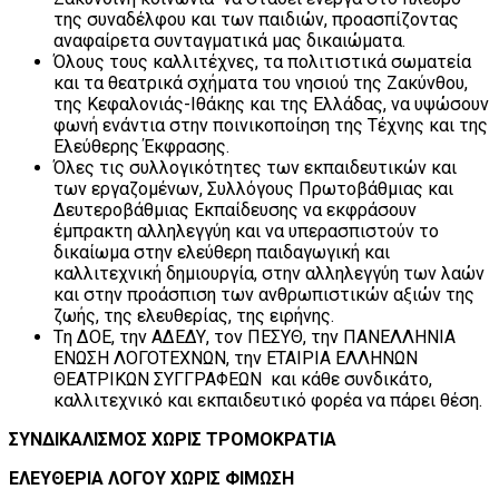
της συναδέλφου και των παιδιών, προασπίζοντας
αναφαίρετα συνταγματικά μας δικαιώματα.
Όλους τους καλλιτέχνες, τα πολιτιστικά σωματεία
και τα θεατρικά σχήματα του νησιού της Ζακύνθου,
της Κεφαλονιάς-Ιθάκης και της Ελλάδας, να υψώσουν
φωνή ενάντια στην ποινικοποίηση της Τέχνης και της
Ελεύθερης Έκφρασης.
Όλες τις συλλογικότητες των εκπαιδευτικών και
των εργαζομένων, Συλλόγους Πρωτοβάθμιας και
Δευτεροβάθμιας Εκπαίδευσης να εκφράσουν
έμπρακτη αλληλεγγύη και να υπερασπιστούν το
δικαίωμα στην ελεύθερη παιδαγωγική και
καλλιτεχνική δημιουργία, στην αλληλεγγύη των λαών
και στην προάσπιση των ανθρωπιστικών αξιών της
ζωής, της ελευθερίας, της ειρήνης.
Tη ΔΟΕ, την ΑΔΕΔΥ, τον ΠΕΣΥΘ, την ΠΑΝΕΛΛΗΝΙΑ
ΕΝΩΣΗ ΛΟΓΟΤΕΧΝΩΝ, την ΕΤΑΙΡΙΑ ΕΛΛΗΝΩΝ
ΘΕΑΤΡΙΚΩΝ ΣΥΓΓΡΑΦΕΩΝ και κάθε συνδικάτο,
καλλιτεχνικό και εκπαιδευτικό φορέα να πάρει θέση.
ΣΥΝΔΙΚΑΛΙΣΜΟΣ ΧΩΡΙΣ ΤΡΟΜΟΚΡΑΤΙΑ
ΕΛΕΥΘΕΡΙΑ ΛΟΓΟΥ ΧΩΡΙΣ ΦΙΜΩΣΗ