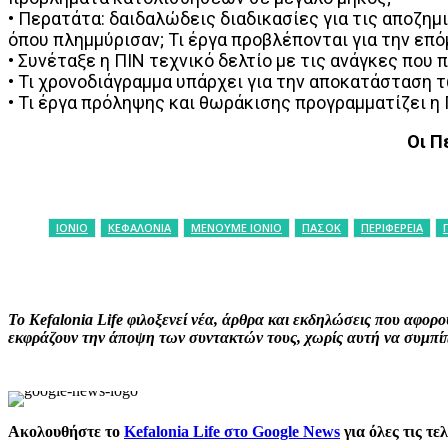
• Περατάτα: δαιδαλώδεις διαδικασίες για τις αποζημ
όπου πλημμύρισαν; Τι έργα προβλέπονται για την επ
• Συνέταξε η ΠΙΝ τεχνικό δελτίο με τις ανάγκες που 
• Τι χρονοδιάγραμμα υπάρχει για την αποκατάσταση 
• Τι έργα πρόληψης και θωράκισης προγραμματίζει η 
Οι Π
ΙΟΝΙΟ
ΚΕΦΑΛΟΝΙΑ
ΜΕΝΟΥΜΕ ΙΟΝΙΟ
ΠΑΣΟΚ
ΠΕΡΙΦΕΡΕΙΑ
ΚΟΙΝΟΠΟΙΗΣΗ
Facebook
X
P
Το Kefalonia Life φιλοξενεί νέα, άρθρα και εκδηλώσεις που αφο
εκφράζουν την άποψη των συντακτών τους, χωρίς αυτή να συμπίπτ
Ακολουθήστε το
Kefalonia Life στο Google News
για όλες τις τε