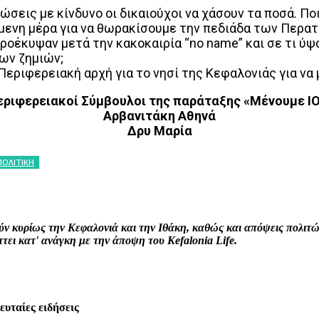
ιώσεις με κίνδυνο οι δικαιούχοι να χάσουν τα ποσά. Π
όμενη μέρα για να θωρακίσουμε την πεδιάδα των Περα
προέκυψαν μετά την κακοκαιρία “no name” και σε τι ύψο
των ζημιών;
Περιφερειακή αρχή για το νησί της Κεφαλονιάς για να
εριφερειακοί Σύμβουλοι της παράταξης «Μένουμε Ι
Αρβανιτάκη Αθηνά
Δρυ Μαρία
ΠΟΛΙΤΙΚΗ
interest
WhatsApp
Linkedin
Email
ρούν κυρίως την Κεφαλονιά και την Ιθάκη, καθώς και απόψεις πολι
ει κατ' ανάγκη με την άποψη του Kefalonia Life.
λευταίες ειδήσεις