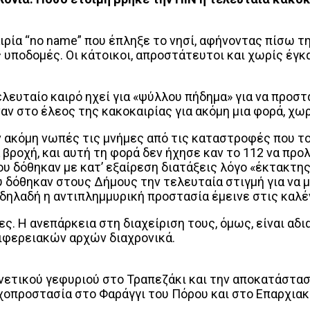
ιρία “no name” που έπληξε το νησί, αφήνοντας πίσω 
 υποδομές. Οι κάτοικοι, απροστάτευτοι και χωρίς έγκ
ελευταίο καιρό ηχεί για «ψύλλου πήδημα» για να προ
ναν στο έλεος της κακοκαιρίας για ακόμη μια φορά, χω
ν ακόμη νωπές τις μνήμες από τις καταστροφές που το
 βροχή, και αυτή τη φορά δεν ήχησε καν το 112 να προ
 δόθηκαν με κατ’ εξαίρεση διατάξεις λόγο «έκτακτης 
 δόθηκαν στους Δήμους την τελευταία στιγμή για να μ
 δηλαδή η αντιπλημμυρική προστασία έμεινε στις καλέ
. Η ανεπάρκεια στη διαχείριση τους, όμως, είναι αδια
ιφερειακών αρχών διαχρονικά.
 ενετικού γεφυριού στο Τραπεζάκι και την αποκατάστασ
αχοπροστασία στο Φαράγγι του Πόρου και στο Επαρχια